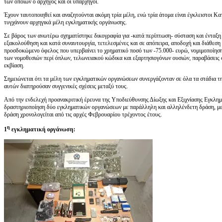
των οποίων ο αρχηγός και οι υπαρχηγοί.
Έχουν ταυτοποιηθεί και αναζητούνται ακόμη τρία μέλη, ενώ τρία άτομα είναι έγκλειστοι 
τυγχάνουν αρχηγικά μέλη εγκληματικής οργάνωσης.
Σε βάρος των ανωτέρω σχηματίστηκε δικογραφία για -κατά περίπτωση- σύσταση και ένταξη
εξακολούθηση και κατά συναυτουργία, τετελεσμένες και σε απόπειρα, αποδοχή και διάθεση
προσδοκώμενο όφελος που υπερβαίνει το χρηματικό ποσό των -75.000- ευρώ, νομιμοποίησ
των νομοθεσιών περί όπλων, τελωνειακού κώδικα και εξαρτησιογόνων ουσιών, παραβάσεις σχ
εκβίαση.
Σημειώνεται ότι τα μέλη των εγκληματικών οργανώσεων συνεργάζονταν σε όλα τα στάδια τη
αυτών διατηρούσαν συγγενικές σχέσεις μεταξύ τους.
Από την ενδελεχή προανακριτική έρευνα της Υποδιεύθυνσης Δίωξης και Εξιχνίασης Εγκλη
δραστηριοποίηση δύο εγκληματικών οργανώσεων με παράλληλη και αλληλένδετη δράση, με 
δράση χρονολογείται από τις αρχές Φεβρουαρίου τρέχοντος έτους.
η
1
εγκληματική οργάνωση
: