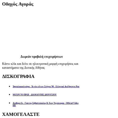
Οδηγός
Αγοράς
Δωρεάν προβολή επιχειρήσεων
Κάντε κλίκ και δείτε σε ηλεκτρονική μορφή επιχειρήσεις και
καταστήματα της Δυτικής Αθήνας
ΔΙΣΚΟΓΡΑΦΙΑ
Ταμπελοκουλτούρα - Το νέο cd των Στίγμα '90 - Ελληνικό Ανεξάρτητο Ροκ
ΜΕΧΡΙ ΤΟ ΠΡΩΙ - ΔΙΑΜΑΝΤΗΣ ΔΙΟΝΥΣΙΟΥ
Αναθεμα Σε - Γιαννης Σεβαστοπουλος & Ζωη Τηγανουρια - Official Video
HD
ΧΑΜΟΓΕΛΑΣΤΕ