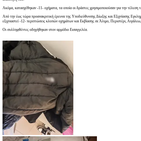
Ακόμα, κατασχέθηκαν -11- οχήματα, τα οποία οι δράστες χρησιμοποιούσαν για την τέλεση 
Από την έως τώρα προανακριτική έρευνα της Υποδιεύθυνσης Δίωξης και Εξιχνίασης Εγκλη
εξιχνιαστεί -12- περιπτώσεις κλοπών οχημάτων και Εκβίασης σε Άλιμο, Περιστέρι, Αιγάλεω
Οι συλληφθέντες οδηγήθηκαν στον αρμόδιο Εισαγγελέα.