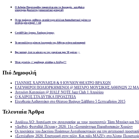
Ο Ανδρέας Παχατουρίδης παραιτείται απο τη δημαρχία - κατεβαίνει
υποψήφιος βουλευτής (αποκλειστικό ρεπορτάζ)
Οι πιο περίεργοι, απίθανοι, αναπάντεχοι αλλά και διασκεδαστικοί τρόποι να
ανοίξεις μία μπύρα! + vid
Covid19 Δεν έχουμε. Χιούμορ έχουμε;
Το αυτοκόλλητο μέσα σε λεωφορείο της Αθήνας ενόψει καλοκαιριού
Βρε παππού, έτσι το κάνατε με την γιαγιά και πριν 50 χρόνια ;;;
Ήταν φτυστός, τ’ ορκίζομαι, ολόιδιος ο Αλέξης!!!
Πιό
Δημοφιλή
ΓΙΑΝΝΗΣ ΧΑΡΟΥΛΗΣ/8 & 9 ΙΟΥΝΙΟΥ/ΘΕΑΤΡΟ ΒΡΑΧΩΝ
ΕΛΕΥΘΕΡΟΙ ΠΟΛΙΟΡΚΗΜΕΝΟΙ @ ΜΕΓΑΡΟ ΜΟΥΣΙΚΗΣ ΑΘΗΝΩΝ 22 ΜΑΡ
Αντιγόνη Κατσούρη @ HALF NOTE Jazz Club 1 Απριλίου
Ο ΚΑΙΡΟΣ ΣΤΑ ΔΥΤΙΚΑ ΠΡΟΑΣΤΕΙΑ
Ελευθερία Αρβανιτάκη στο Θέατρο Βράχων Σάββατο 5 Σεπτεμβρίου 2015
Τελευταία
Άρθρα
Αιγάλεω ΑΟ: Ανανέωση της συνεργασίας με τους προπονητές Τάσο Μπούκη και Ν
«Διεθνές Φεστιβάλ Πέτρας» 2026: 11ο «Συναπάντημα Παραδοσιακών Χορών»
Οι προτάσεις του Δικτύου Πράσινων Αυτοδιοικητικών για την αντιπυρική προστασ
«Σεπτέμβρης 2026: Επιστροφή στην πόλη. Και πάλι ΜΑΖΙ!» στο Άλσος Περιστερί