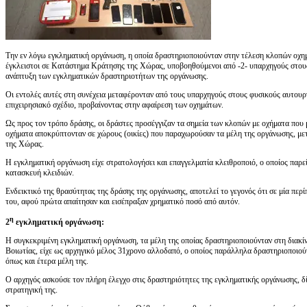
Την εν λόγω εγκληματική οργάνωση, η οποία δραστηριοποιούνταν στην τέλεση κλοπών οχημ
έγκλειστοι σε Κατάστημα Κράτησης της Χώρας, υποβοηθούμενοι από -2- υπαρχηγούς στους
ανάπτυξη των εγκληματικών δραστηριοτήτων της οργάνωσης.
Οι εντολές αυτές στη συνέχεια μεταφέρονταν από τους υπαρχηγούς στους φυσικούς αυτουργ
επιχειρησιακό σχέδιο, προβαίνοντας στην αφαίρεση των οχημάτων.
Ως προς τον τρόπο δράσης, οι δράστες προσέγγιζαν τα σημεία των κλοπών με οχήματα που 
οχήματα αποκρύπτονταν σε χώρους (οικίες) που παραχωρούσαν τα μέλη της οργάνωσης, με
της Χώρας.
Η εγκληματική οργάνωση είχε στρατολογήσει και επαγγελματία κλειθροποιό, ο οποίος παρείχ
κατασκευή κλειδιών.
Ενδεικτικό της θρασύτητας της δράσης της οργάνωσης, αποτελεί το γεγονός ότι σε μία περ
του, αφού πρώτα απαίτησαν και εισέπραξαν χρηματικό ποσό από αυτόν.
η
2
εγκληματική οργάνωση
:
Η συγκεκριμένη εγκληματική οργάνωση, τα μέλη της οποίας δραστηριοποιούνταν στη διακί
Βοιωτίας, είχε ως αρχηγικό μέλος 31χρονο αλλοδαπό, ο οποίος παράλληλα δραστηριοποιο
όπως και έτερα μέλη της.
Ο αρχηγός ασκούσε τον πλήρη έλεγχο στις δραστηριότητες της εγκληματικής οργάνωσης, δί
στρατηγική της.