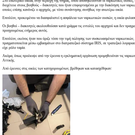
Στο εσωτερικό οικίας στην περιοχή της Θήβας, όπου αποθηκεύονταν οι ναρκωτικές ουσίες
διοχέτευε στους βοηθούς – διακινητές που ήταν επιφορτισμένοι με την διακίνηση των ναρκωτ
οποίες επίσης κανόνιζε ο αρχηγός, με τόπο συνάντησης συνήθως την ανωτέρω οικία.
Επιπλέον, προκειμένου να διασφαλιστεί η ασφάλεια των ναρκωτικών ουσιών, η οικία φυλα
Οι βοηθοί – διακινητές ακολουθούσαν κατά γράμμα τις εντολές του αρχηγού και δεν πραγμα
προηγουμένως ενήμερος αυτός.
Επιπλέον, εκείνος ήταν που όριζε τόσο την τιμή πώλησης των συσκευασμένων ναρκωτικών, 
πραγματοποιείται μέσω εμβασμάτων στο διατραπεζικό σύστημα IRIS, σε τραπεζικό λογαριασ
είχε ρόλο ταμία.
Ακόμα, όπως προέκυψε από την έρευνα η εγκληματική οργάνωση προμηθευόταν τις ναρκωτικ
Αττικής.
Από έρευνες στις οικίες των κατηγορουμένων, βρέθηκαν και κατασχέθηκαν: