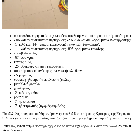
αυτοσχέδιος εκρηκτικός μηχανισμός αποτελούμενος από πυροκροτητή, ποσότητα εκ
-30- νάιλον συσκευασίες περιέχουσες -20- κιλά και -610- γραμμάρια ακατέργαστης
-1- κιλό και -144- γραμμ. κατεργασμένη κάνναβη (σοκολάτα),
-11- νάιλον συσκευασίες περιέχουσες -805- γραμμάρια κοκαΐνης,
πυροβόλο όπλο,
-67- φυσίγγια,
κάρτες SIM,
-25- συσκευές κινητών τηλεφώνων,
φορητή συσκευή ανέπαφης αντιγραφής κλειδιών,
-7- μαχαίρια,
συσκευή ηλεκτρικής εκκένωσης (τέιζερ),
μεταλλικό ρόπαλο,
χρυσαφικά,
-2- σιδερογροθιές,
ρουχισμός,
-7- τρίφτες και
-7- ηλεκτρονικές ζυγαριές ακριβείας.
Παράλληλα, πραγματοποιήθηκαν έρευνες σε κελιά Καταστήματος Κράτησης της Χώρας όπο
SIM και χειρόγραφες σημειώσεις που σχετίζονται με την εγκληματική δραστηριότητα των 
Επιπλέον, εντοπίστηκε φορτηγό όχημα για το οποίο είχε δηλωθεί κλοπή την 3-2-2026 από 
ιδιοκτήτη του.