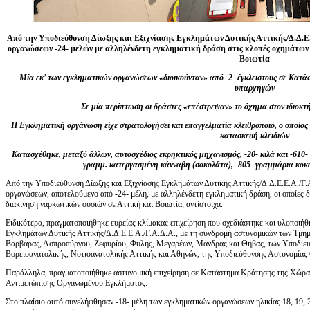
Από την Υποδιεύθυνση Δίωξης και Εξιχνίασης Εγκλημάτων Δυτικής Αττικής/Δ.Δ.Ε.
οργανώσεων -24- μελών με αλληλένδετη εγκληματική δράση στις κλοπές οχημάτων
Βοιωτία
Μία εκ’ των εγκληματικών οργανώσεων «διοικούνταν» από -2- έγκλειστους σε Κατ
υπαρχηγών
Σε μία περίπτωση οι δράστες «επέστρεψαν» το όχημα στον ιδιοκτ
Η Εγκληματική οργάνωση είχε στρατολογήσει και επαγγελματία κλειθροποιό, ο οποίος π
κατασκευή κλειδιών
Κατασχέθηκε, μεταξύ άλλων, αυτοσχέδιος εκρηκτικός μηχανισμός, -20- κιλά και -610-
γραμμ. κατεργασμένη κάνναβη (σοκολάτα), -805- γραμμάρια κοκα
Από την Υποδιεύθυνση Δίωξης και Εξιχνίασης Εγκλημάτων Δυτικής Αττικής/Δ.Δ.Ε.Ε.Α./Γ.
οργανώσεων, αποτελούμενο από -24- μέλη, με αλληλένδετη εγκληματική δράση, οι οποίες 
διακίνηση ναρκωτικών ουσιών σε Αττική και Βοιωτία, αντίστοιχα.
Ειδικότερα, πραγματοποιήθηκε ευρείας κλίμακας επιχείρηση που σχεδιάστηκε και υλοποιήθ
Εγκλημάτων Δυτικής Αττικής/Δ.Δ.Ε.Ε.Α./Γ.Α.Δ.Α., με τη συνδρομή αστυνομικών των Τμημ
Βαρβάρας, Ασπροπύργου, Ζεφυρίου, Φυλής, Μεγαρέων, Μάνδρας και Θήβας, των Υποδιευ
Βορειοανατολικής, Νοτιοανατολικής Αττικής και Αθηνών, της Υποδιεύθυνσης Αστυνομίας 
Παράλληλα, πραγματοποιήθηκε αστυνομική επιχείρηση σε Κατάστημα Κράτησης της Χώρας
Αντιμετώπισης Οργανωμένου Εγκλήματος.
Στο πλαίσιο αυτό συνελήφθησαν -18- μέλη των εγκληματικών οργανώσεων ηλικίας 18, 19, 22, 