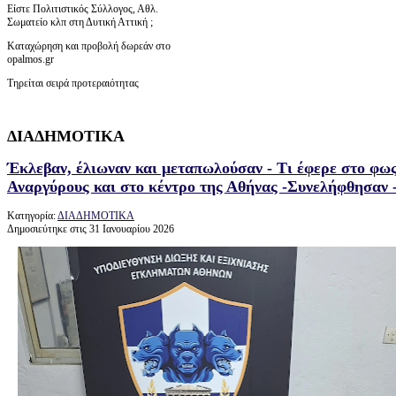
Είστε Πολιτιστικός Σύλλογος, Αθλ.
Σωματείο κλπ στη Δυτική Αττική ;
Καταχώρηση και προβολή δωρεάν στο
opalmos.gr
Τηρείται σειρά προτεραιότητας
ΔΙΑΔΗΜΟΤΙΚΑ
Έκλεβαν, έλιωναν και μεταπωλούσαν - Τι έφερε στο φως
Αναργύρους και στο κέντρο της Αθήνας -Συνελήφθησαν -
Κατηγορία:
ΔΙΑΔΗΜΟΤΙΚΑ
Δημοσιεύτηκε στις 31 Ιανουαρίου 2026