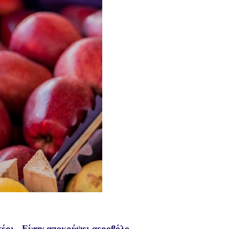
έρι - Είχαν αποκρύψει αεροβόλο