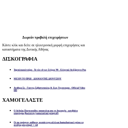
Δωρεάν προβολή επιχειρήσεων
Κάντε κλίκ και δείτε σε ηλεκτρονική μορφή επιχειρήσεις και
καταστήματα της Δυτικής Αθήνας
ΔΙΣΚΟΓΡΑΦΙΑ
Ταμπελοκουλτούρα - Το νέο cd των Στίγμα '90 - Ελληνικό Ανεξάρτητο Ροκ
ΜΕΧΡΙ ΤΟ ΠΡΩΙ - ΔΙΑΜΑΝΤΗΣ ΔΙΟΝΥΣΙΟΥ
Αναθεμα Σε - Γιαννης Σεβαστοπουλος & Ζωη Τηγανουρια - Official Video
HD
ΧΑΜΟΓΕΛΑΣΤΕ
Ο Ανδρέας Παχατουρίδης παραιτείται απο τη δημαρχία - κατεβαίνει
υποψήφιος βουλευτής (αποκλειστικό ρεπορτάζ)
Οι πιο περίεργοι, απίθανοι, αναπάντεχοι αλλά και διασκεδαστικοί τρόποι να
ανοίξεις μία μπύρα! + vid