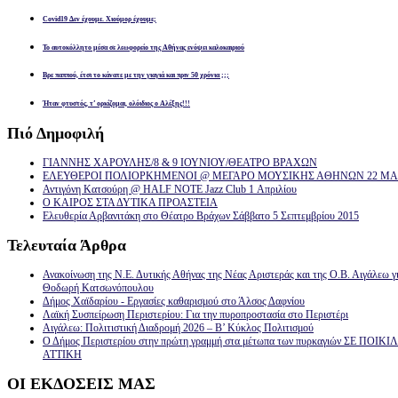
Covid19 Δεν έχουμε. Χιούμορ έχουμε;
Το αυτοκόλλητο μέσα σε λεωφορείο της Αθήνας ενόψει καλοκαιριού
Βρε παππού, έτσι το κάνατε με την γιαγιά και πριν 50 χρόνια ;;;
Ήταν φτυστός, τ’ ορκίζομαι, ολόιδιος ο Αλέξης!!!
Πιό
Δημοφιλή
ΓΙΑΝΝΗΣ ΧΑΡΟΥΛΗΣ/8 & 9 ΙΟΥΝΙΟΥ/ΘΕΑΤΡΟ ΒΡΑΧΩΝ
ΕΛΕΥΘΕΡΟΙ ΠΟΛΙΟΡΚΗΜΕΝΟΙ @ ΜΕΓΑΡΟ ΜΟΥΣΙΚΗΣ ΑΘΗΝΩΝ 22 ΜΑΡ
Αντιγόνη Κατσούρη @ HALF NOTE Jazz Club 1 Απριλίου
Ο ΚΑΙΡΟΣ ΣΤΑ ΔΥΤΙΚΑ ΠΡΟΑΣΤΕΙΑ
Ελευθερία Αρβανιτάκη στο Θέατρο Βράχων Σάββατο 5 Σεπτεμβρίου 2015
Τελευταία
Άρθρα
Ανακοίνωση της Ν.Ε. Δυτικής Αθήνας της Νέας Αριστεράς και της Ο.Β. Αιγάλεω γ
Θοδωρή Κατσωνόπουλου
Δήμος Χαϊδαρίου - Εργασίες καθαρισμού στο Άλσος Δαφνίου
Λαϊκή Συσπείρωση Περιστερίου: Για την πυροπροστασία στο Περιστέρι
Αιγάλεω: Πολιτιστική Διαδρομή 2026 – Β’ Κύκλος Πολιτισμού
Ο Δήμος Περιστερίου στην πρώτη γραμμή στα μέτωπα των πυρκαγιών ΣΕ ΠΟ
ΑΤΤΙΚΗ
ΟΙ
ΕΚΔΟΣΕΙΣ ΜΑΣ