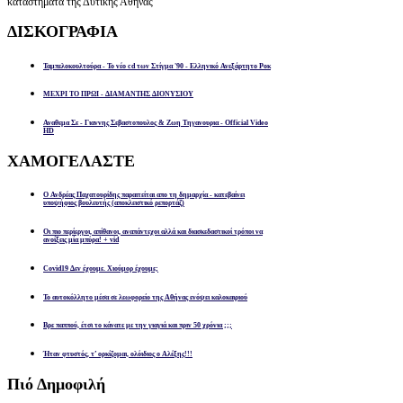
καταστήματα της Δυτικής Αθήνας
ΔΙΣΚΟΓΡΑΦΙΑ
Ταμπελοκουλτούρα - Το νέο cd των Στίγμα '90 - Ελληνικό Ανεξάρτητο Ροκ
ΜΕΧΡΙ ΤΟ ΠΡΩΙ - ΔΙΑΜΑΝΤΗΣ ΔΙΟΝΥΣΙΟΥ
Αναθεμα Σε - Γιαννης Σεβαστοπουλος & Ζωη Τηγανουρια - Official Video
HD
ΧΑΜΟΓΕΛΑΣΤΕ
Ο Ανδρέας Παχατουρίδης παραιτείται απο τη δημαρχία - κατεβαίνει
υποψήφιος βουλευτής (αποκλειστικό ρεπορτάζ)
Οι πιο περίεργοι, απίθανοι, αναπάντεχοι αλλά και διασκεδαστικοί τρόποι να
ανοίξεις μία μπύρα! + vid
Covid19 Δεν έχουμε. Χιούμορ έχουμε;
Το αυτοκόλλητο μέσα σε λεωφορείο της Αθήνας ενόψει καλοκαιριού
Βρε παππού, έτσι το κάνατε με την γιαγιά και πριν 50 χρόνια ;;;
Ήταν φτυστός, τ’ ορκίζομαι, ολόιδιος ο Αλέξης!!!
Πιό
Δημοφιλή