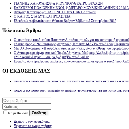
ΓΙΑΝΝΗΣ ΧΑΡΟΥΛΗΣ/8 & 9 ΙΟΥΝΙΟΥ/ΘΕΑΤΡΟ ΒΡΑΧΩΝ
ΕΛΕΥΘΕΡΟΙ ΠΟΛΙΟΡΚΗΜΕΝΟΙ @ ΜΕΓΑΡΟ ΜΟΥΣΙΚΗΣ ΑΘΗΝΩΝ 22 ΜΑΡ
Αντιγόνη Κατσούρη @ HALF NOTE Jazz Club 1 Απριλίου
Ο ΚΑΙΡΟΣ ΣΤΑ ΔΥΤΙΚΑ ΠΡΟΑΣΤΕΙΑ
Ελευθερία Αρβανιτάκη στο Θέατρο Βράχων Σάββατο 5 Σεπτεμβρίου 2015
Τελευταία
Άρθρα
Οι προτάσεις του Δικτύου Πράσινων Αυτοδιοικητικών για την αντιπυρική προστασ
«Σεπτέμβρης 2026: Επιστροφή στην πόλη. Και πάλι ΜΑΖΙ!» στο Άλσος Περιστερί
Μπ. Αλεξανδράτος: «Η ασφάλεια στις μετακινήσεις είναι υπόθεση που αφορά όλου
Ο Αντιπεριφερειάρχης Δυτικού Τομέα Αθηνών κ. Μπάμπης Αλεξανδράτος στη δρά
«Μια αγκαλιά αρκεί… για μια ζωή μαζί!» στο Αιγάλεω
Εργασίες συντήρησης και επισκευές πραγματοποιούνται σε σχολεία του Δήμου Χαϊδ
ΟΙ
ΕΚΔΟΣΕΙΣ ΜΑΣ
ΠΑΙΔΑΓΩΓΙΚΑ ΠΑΡΑΜΥΘΙΑ - Το "ΑΚΟΥΣΕ ΤΟ - ΖΩΓΡΑΦΙΣΕ ΤΟ" ΑΡΕΣΕΙ ΣΤΟΥΣ ΜΕΓΑΛΟΥΣ ΚΑΙ ΞΕΤΡΕ
ΠΑΙΔΑΓΩΓΙΚΑ ΠΑΡΑΜΥΘΙΑ - Το Παραμύθι στη βροχή ΜΙΑ "ΠΑΡΑΜΥΘΕΝΙΑ" ΓΕΦΥΡΑ ΠΟΥ ΕΝΩΝΕΙ ΤΟΥ
Σύνδεση
Να με θυμάσαι
Ξεχάσατε τον κωδικό σας;
Ξεχάσατε το όνομα χρήστη;