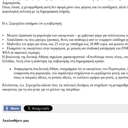
Δημοκρατίας.
Όπως τόνισε, η μεταρρύθμιση αυτή δεν αφορά μόνο τους φόρους και τα εισοδήματα, αλλά τ
φορολογική πολιτική με τη δημογραφική στήριξη.
Η κ. Συρεγγέλα επισήμανε ότι η κυβέρνηση:
⦁ Μειώνει δραστικά τη φορολογία των οικογενειών – με μηδενικό φόρο για πολύτεκνους και
⦁ Απαλλάσσει τις νέες μητέρες (φυσικές, θετές και ανάδοχες) από το τεκμαρτό εισόδημα γι
⦁ Μηδενίζει τον φόρο για νέους έως 25 ετών με εισόδημα έως 20.000 ευρώ, και μειώνει στ
⦁ Ελαφρύνει τις οικογένειες στην περιφέρεια, με μείωση και σταδιακή κατάργηση του ΕΝΦΙ
ΦΠΑ σε ακριτικές περιοχές.
Η βουλευτής της Δυτικής Αθήνας σημείωσε χαρακτηριστικά: «Επενδύουμε στους νέους, επε
Ελλάδας. Αυτή είναι η απάντηση της κυβέρνησης στη δημογραφική κρίση».
Αναφερόμενη στη Δυτική Αθήνα, υπογράμμισε ότι οι οικογένειες του Περιστερίου,
ελάφρυνση στη φορολογία, ενώ παράλληλα στηρίζονται οι εργαζόμενοι γονείς και ο
όπως οι πατρικές άδειες, οι γονικές άδειες, το ευέλικτο ωράριο για γονείς, η προσ
Κλείνοντας, η κ. Συρεγγέλα κάλεσε όλες τις πολιτικές δυνάμεις να στηρίξουν τη μεταρρύθμι
οικογένεια, για τη νέα γενιά, για το μέλλον της πατρίδας».
Ακολουθήστε μας