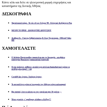
Κάντε κλίκ και δείτε σε ηλεκτρονική μορφή επιχειρήσεις και
καταστήματα της Δυτικής Αθήνας
ΔΙΣΚΟΓΡΑΦΙΑ
Ταμπελοκουλτούρα - Το νέο cd των Στίγμα '90 - Ελληνικό Ανεξάρτητο Ροκ
ΜΕΧΡΙ ΤΟ ΠΡΩΙ - ΔΙΑΜΑΝΤΗΣ ΔΙΟΝΥΣΙΟΥ
Αναθεμα Σε - Γιαννης Σεβαστοπουλος & Ζωη Τηγανουρια - Official Video
HD
ΧΑΜΟΓΕΛΑΣΤΕ
Ο Ανδρέας Παχατουρίδης παραιτείται απο τη δημαρχία - κατεβαίνει
υποψήφιος βουλευτής (αποκλειστικό ρεπορτάζ)
Οι πιο περίεργοι, απίθανοι, αναπάντεχοι αλλά και διασκεδαστικοί τρόποι να
ανοίξεις μία μπύρα! + vid
Covid19 Δεν έχουμε. Χιούμορ έχουμε;
Το αυτοκόλλητο μέσα σε λεωφορείο της Αθήνας ενόψει καλοκαιριού
Βρε παππού, έτσι το κάνατε με την γιαγιά και πριν 50 χρόνια ;;;
Ήταν φτυστός, τ’ ορκίζομαι, ολόιδιος ο Αλέξης!!!