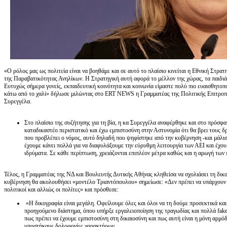
«Ο ρόλος μας ως πολιτεία είναι να βοηθάμε και σε αυτό το πλαίσιο κινείται η Εθνική Στρατ
της Παραβατικότητας Ανηλίκων. Η Στρατηγική αυτή αφορά το μέλλον της χώρας, τα παιδιά,
Ευτυχώς σήμερα γονείς, εκπαιδευτική κοινότητα και κοινωνία είμαστε πολύ πιο ευαισθητοπο
κάτω από το χαλί» δήλωσε μιλώντας στο ERT NEWS η Γραμματέας της Πολιτικής Επιτροπ
Συρεγγέλα.
Στο πλαίσιο της συζήτησης για τη βία, η κα Συρεγγέλα αναφέρθηκε και στο πρόσφα
καταδικαστέο περιστατικό και έχω εμπιστοσύνη στην Αστυνομία ότι θα βρει τους δ
που προβλέπει ο νόμος, αυτό δηλαδή που ψηφίστηκε από την κυβέρνηση -και μάλιστ
έχουμε κάνει πολλά για να διαφυλάξουμε την εύρυθμη λειτουργία των ΑΕΙ και έχου
ιδρύματα. Σε κάθε περίπτωση, χρειάζονται επιπλέον μέτρα καθώς και η αρωγή των
Τέλος, η Γραμματέας της ΝΔ και Βουλευτής Δυτικής Αθήνας κληθείσα να σχολιάσει τη δικο
κυβέρνηση θα ακολουθήσει «μοντέλο Τριαντόπουλου» σημείωσε: «Δεν πρέπει να υπάρχουν π
πολιτικοί και αλλιώς οι πολίτες» και πρόσθεσε:
«Η δικογραφία είναι μεγάλη. Οφείλουμε όλες και όλοι να τη δούμε προσεκτικά κα
προηγούμενο διάστημα, όπου υπήρξε εργαλειοποίηση της τραγωδίας και πολλά fak
πως πρέπει να έχουμε εμπιστοσύνη στη δικαιοσύνη και πως αυτή είναι η μόνη αρμό
υποστήκαμε δολοφονίες χαρακτήρων.