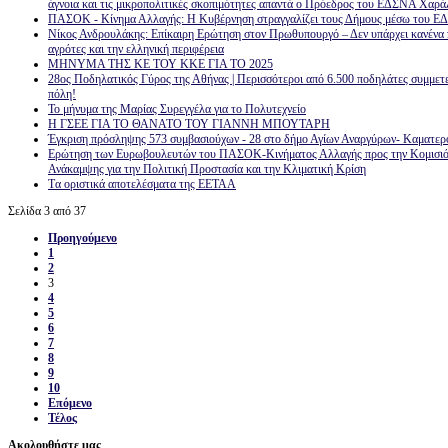
άγνοια και τις μικροπολιτικές σκοπιμότητες απαντά ο Πρόεδρος του ΕΔΣΝΑ Χαρά
ΠΑΣΟΚ - Κίνημα Αλλαγής: Η Κυβέρνηση στραγγαλίζει τους Δήμους μέσω του ΕΔΣ
Νίκος Ανδρουλάκης: Επίκαιρη Ερώτηση στον Πρωθυπουργό – Δεν υπάρχει κανένα πε
αγρότες και την ελληνική περιφέρεια
ΜΗΝΥΜΑ ΤΗΣ ΚΕ ΤΟΥ ΚΚΕ ΓΙΑ ΤΟ 2025
28ος Ποδηλατικός Γύρος της Αθήνας | Περισσότεροι από 6.500 ποδηλάτες συμμετε
πόλη!
Το μήνυμα της Μαρίας Συρεγγέλα για το Πολυτεχνείο
Η ΓΣΕΕ ΓΙΑ ΤΟ ΘΑΝΑΤΟ ΤΟΥ ΓΙΑΝΝΗ ΜΠΟΥΤΑΡΗ
Έγκριση πρόσληψης 573 συμβασιούχων - 28 στο δήμο Αγίων Αναργύρων- Καματερ
Ερώτηση των Ευρωβουλευτών του ΠΑΣΟΚ-Κινήματος Αλλαγής προς την Κομισιόν 
Ανάκαμψης για την Πολιτική Προστασία και την Κλιματική Κρίση
Tα οριστικά αποτελέσματα της ΕΕΤΑΑ
Σελίδα 3 από 37
Προηγούμενο
1
2
3
4
5
6
7
8
9
10
Επόμενο
Τέλος
Ακολουθήστε μας