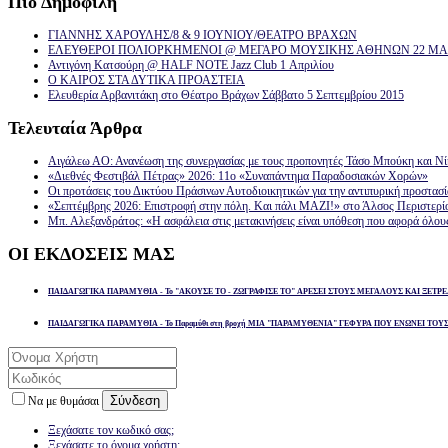
Πιό
Δημοφιλή
ΓΙΑΝΝΗΣ ΧΑΡΟΥΛΗΣ/8 & 9 ΙΟΥΝΙΟΥ/ΘΕΑΤΡΟ ΒΡΑΧΩΝ
ΕΛΕΥΘΕΡΟΙ ΠΟΛΙΟΡΚΗΜΕΝΟΙ @ ΜΕΓΑΡΟ ΜΟΥΣΙΚΗΣ ΑΘΗΝΩΝ 22 ΜΑΡ
Αντιγόνη Κατσούρη @ HALF NOTE Jazz Club 1 Απριλίου
Ο ΚΑΙΡΟΣ ΣΤΑ ΔΥΤΙΚΑ ΠΡΟΑΣΤΕΙΑ
Ελευθερία Αρβανιτάκη στο Θέατρο Βράχων Σάββατο 5 Σεπτεμβρίου 2015
Τελευταία
Άρθρα
Αιγάλεω ΑΟ: Ανανέωση της συνεργασίας με τους προπονητές Τάσο Μπούκη και Ν
«Διεθνές Φεστιβάλ Πέτρας» 2026: 11ο «Συναπάντημα Παραδοσιακών Χορών»
Οι προτάσεις του Δικτύου Πράσινων Αυτοδιοικητικών για την αντιπυρική προστασ
«Σεπτέμβρης 2026: Επιστροφή στην πόλη. Και πάλι ΜΑΖΙ!» στο Άλσος Περιστερί
Μπ. Αλεξανδράτος: «Η ασφάλεια στις μετακινήσεις είναι υπόθεση που αφορά όλου
ΟΙ
ΕΚΔΟΣΕΙΣ ΜΑΣ
ΠΑΙΔΑΓΩΓΙΚΑ ΠΑΡΑΜΥΘΙΑ - Το "ΑΚΟΥΣΕ ΤΟ - ΖΩΓΡΑΦΙΣΕ ΤΟ" ΑΡΕΣΕΙ ΣΤΟΥΣ ΜΕΓΑΛΟΥΣ ΚΑΙ ΞΕΤΡΕ
ΠΑΙΔΑΓΩΓΙΚΑ ΠΑΡΑΜΥΘΙΑ - Το Παραμύθι στη βροχή ΜΙΑ "ΠΑΡΑΜΥΘΕΝΙΑ" ΓΕΦΥΡΑ ΠΟΥ ΕΝΩΝΕΙ ΤΟΥ
Σύνδεση
Να με θυμάσαι
Ξεχάσατε τον κωδικό σας;
Ξεχάσατε το όνομα χρήστη;