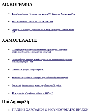
ΔΙΣΚΟΓΡΑΦΙΑ
Ταμπελοκουλτούρα - Το νέο cd των Στίγμα '90 - Ελληνικό Ανεξάρτητο Ροκ
ΜΕΧΡΙ ΤΟ ΠΡΩΙ - ΔΙΑΜΑΝΤΗΣ ΔΙΟΝΥΣΙΟΥ
Αναθεμα Σε - Γιαννης Σεβαστοπουλος & Ζωη Τηγανουρια - Official Video
HD
ΧΑΜΟΓΕΛΑΣΤΕ
Ο Ανδρέας Παχατουρίδης παραιτείται απο τη δημαρχία - κατεβαίνει
υποψήφιος βουλευτής (αποκλειστικό ρεπορτάζ)
Οι πιο περίεργοι, απίθανοι, αναπάντεχοι αλλά και διασκεδαστικοί τρόποι να
ανοίξεις μία μπύρα! + vid
Covid19 Δεν έχουμε. Χιούμορ έχουμε;
Το αυτοκόλλητο μέσα σε λεωφορείο της Αθήνας ενόψει καλοκαιριού
Βρε παππού, έτσι το κάνατε με την γιαγιά και πριν 50 χρόνια ;;;
Ήταν φτυστός, τ’ ορκίζομαι, ολόιδιος ο Αλέξης!!!
Πιό
Δημοφιλή
ΓΙΑΝΝΗΣ ΧΑΡΟΥΛΗΣ/8 & 9 ΙΟΥΝΙΟΥ/ΘΕΑΤΡΟ ΒΡΑΧΩΝ