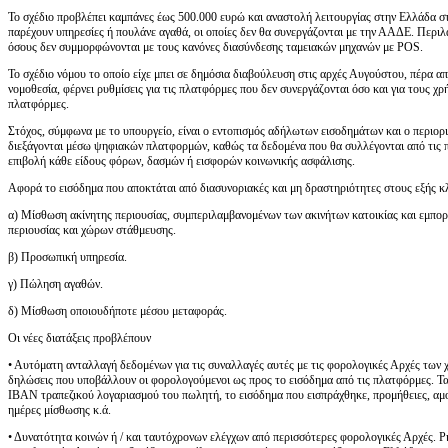
Το σχέδιο προβλέπει καμπάνες έως 500.000 ευρώ και αναστολή λειτουργίας στην Ελλάδα σ
παρέχουν υπηρεσίες ή πουλάνε αγαθά, οι οποίες δεν θα συνεργάζονται με την ΑΑΔΕ. Περι
όσους δεν συμμορφώνονται με τους κανόνες διασύνδεσης ταμειακών μηχανών με POS.
Το σχέδιο νόμου το οποίο είχε μπει σε δημόσια διαβούλευση στις αρχές Αυγούστου, πέρα α
νομοθεσία, φέρνει ρυθμίσεις για τις πλατφόρμες που δεν συνεργάζονται όσο και για τους χρ
πλατφόρμες.
Στόχος, σύμφωνα με το υπουργείο, είναι ο εντοπισμός αδήλωτων εισοδημάτων και ο περιορ
διεξάγονται μέσω ψηφιακών πλατφορμών, καθώς τα δεδομένα που θα συλλέγονται από τις π
επιβολή κάθε είδους φόρων, δασμών ή εισφορών κοινωνικής ασφάλισης.
Αφορά το εισόδημα που αποκτάται από διασυνοριακές και μη δραστηριότητες στους εξής κ
α) Μίσθωση ακίνητης περιουσίας, συμπεριλαμβανομένων των ακινήτων κατοικίας και εμπορ
περιουσίας και χώρων στάθμευσης.
β) Προσωπική υπηρεσία.
γ) Πώληση αγαθών.
δ) Μίσθωση οποιουδήποτε μέσου μεταφοράς.
Οι νέες διατάξεις προβλέπουν
• Αυτόματη ανταλλαγή δεδομένων για τις συναλλαγές αυτές με τις φορολογικές Αρχές των 
δηλώσεις που υποβάλλουν οι φορολογούμενοι ως προς το εισόδημα από τις πλατφόρμες. Τ
ΙΒΑΝ τραπεζικού λογαριασμού του πωλητή, το εισόδημα που εισπράχθηκε, προμήθειες, αμο
ημέρες μίσθωσης κ.ά.
• Δυνατότητα κοινών ή / και ταυτόχρονων ελέγχων από περισσότερες φορολογικές Αρχές. 