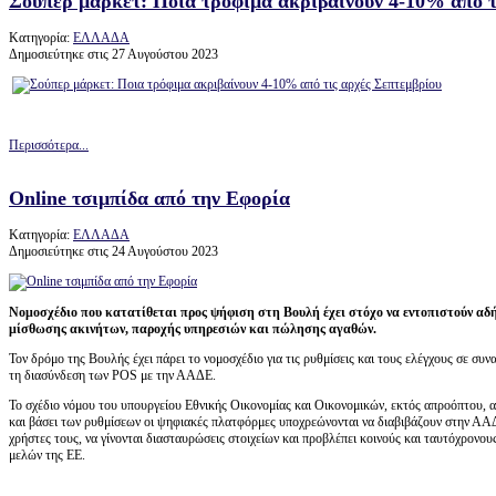
Σούπερ μάρκετ: Ποια τρόφιμα ακριβαίνουν 4-10% από τ
Κατηγορία:
ΕΛΛΑΔΑ
Δημοσιεύτηκε στις 27 Αυγούστου 2023
Περισσότερα...
Online τσιμπίδα από την Εφορία
Κατηγορία:
ΕΛΛΑΔΑ
Δημοσιεύτηκε στις 24 Αυγούστου 2023
Νομοσχέδιο που κατατίθεται προς ψήφιση στη Βουλή έχει στόχο να εντοπιστούν αδ
μίσθωσης ακινήτων, παροχής υπηρεσιών και πώλησης αγαθών.
Τον δρόμο της Βουλής έχει πάρει το νομοσχέδιο για τις ρυθμίσεις και τους ελέγχους σε συ
τη διασύνδεση των POS με την ΑΑΔΕ.
Το σχέδιο νόμου του υπουργείου Εθνικής Οικονομίας και Οικονομικών, εκτός απροόπτου, α
και βάσει των ρυθμίσεων οι ψηφιακές πλατφόρμες υποχρεώνονται να διαβιβάζουν στην ΑΑ
χρήστες τους, να γίνονται διασταυρώσεις στοιχείων και προβλέπει κοινούς και ταυτόχρονο
μελών της ΕΕ.