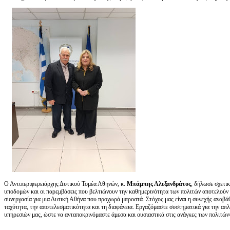
Ο Αντιπεριφερειάρχης Δυτικού Τομέα Αθηνών, κ.
Μπάμπης Αλεξανδράτος
, δήλωσε σχετι
υποδομών και οι παρεμβάσεις που βελτιώνουν την καθημερινότητα των πολιτών αποτελούν 
συνεργασία για μια Δυτική Αθήνα που προχωρά μπροστά. Στόχος μας είναι η συνεχής αναβά
ταχύτητα, την αποτελεσματικότητα και τη διαφάνεια. Εργαζόμαστε συστηματικά για την απ
υπηρεσιών μας, ώστε να ανταποκρινόμαστε άμεσα και ουσιαστικά στις ανάγκες των πολιτών