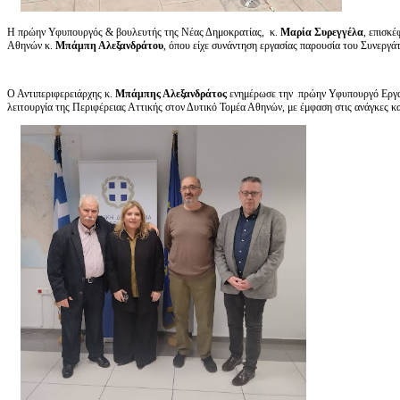
Η πρώην Υφυπουργός & βουλευτής της Νέας Δημοκρατίας, κ.
Μαρία Συρεγγέλα
, επισκ
Αθηνών κ.
Μπάμπη Αλεξανδράτου
, όπου είχε συνάντηση εργασίας παρουσία του Συνεργά
Ο Αντιπεριφερειάρχης κ.
Μπάμπης Αλεξανδράτος
ενημέρωσε την πρώην Υφυπουργό Εργασ
λειτουργία της Περιφέρειας Αττικής στον Δυτικό Τομέα Αθηνών, με έμφαση στις ανάγκες κα