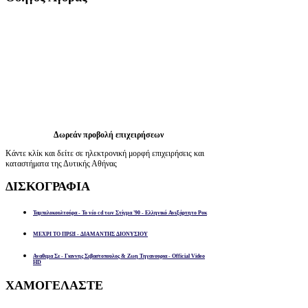
Δωρεάν προβολή επιχειρήσεων
Κάντε κλίκ και δείτε σε ηλεκτρονική μορφή επιχειρήσεις και
καταστήματα της Δυτικής Αθήνας
ΔΙΣΚΟΓΡΑΦΙΑ
Ταμπελοκουλτούρα - Το νέο cd των Στίγμα '90 - Ελληνικό Ανεξάρτητο Ροκ
ΜΕΧΡΙ ΤΟ ΠΡΩΙ - ΔΙΑΜΑΝΤΗΣ ΔΙΟΝΥΣΙΟΥ
Αναθεμα Σε - Γιαννης Σεβαστοπουλος & Ζωη Τηγανουρια - Official Video
HD
ΧΑΜΟΓΕΛΑΣΤΕ