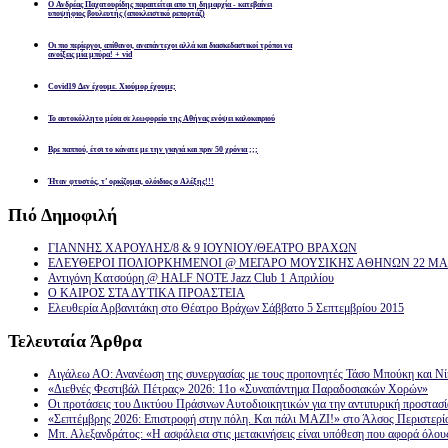
Ο Ανδρέας Παχατουρίδης παραιτείται απο τη δημαρχία - κατεβαίνει
υποψήφιος βουλευτής (αποκλειστικό ρεπορτάζ)
Οι πιο περίεργοι, απίθανοι, αναπάντεχοι αλλά και διασκεδαστικοί τρόποι να
ανοίξεις μία μπύρα! + vid
Covid19 Δεν έχουμε. Χιούμορ έχουμε;
Το αυτοκόλλητο μέσα σε λεωφορείο της Αθήνας ενόψει καλοκαιριού
Βρε παππού, έτσι το κάνατε με την γιαγιά και πριν 50 χρόνια ;;;
Ήταν φτυστός, τ’ ορκίζομαι, ολόιδιος ο Αλέξης!!!
Πιό
Δημοφιλή
ΓΙΑΝΝΗΣ ΧΑΡΟΥΛΗΣ/8 & 9 ΙΟΥΝΙΟΥ/ΘΕΑΤΡΟ ΒΡΑΧΩΝ
ΕΛΕΥΘΕΡΟΙ ΠΟΛΙΟΡΚΗΜΕΝΟΙ @ ΜΕΓΑΡΟ ΜΟΥΣΙΚΗΣ ΑΘΗΝΩΝ 22 ΜΑΡ
Αντιγόνη Κατσούρη @ HALF NOTE Jazz Club 1 Απριλίου
Ο ΚΑΙΡΟΣ ΣΤΑ ΔΥΤΙΚΑ ΠΡΟΑΣΤΕΙΑ
Ελευθερία Αρβανιτάκη στο Θέατρο Βράχων Σάββατο 5 Σεπτεμβρίου 2015
Τελευταία
Άρθρα
Αιγάλεω ΑΟ: Ανανέωση της συνεργασίας με τους προπονητές Τάσο Μπούκη και Ν
«Διεθνές Φεστιβάλ Πέτρας» 2026: 11ο «Συναπάντημα Παραδοσιακών Χορών»
Οι προτάσεις του Δικτύου Πράσινων Αυτοδιοικητικών για την αντιπυρική προστασ
«Σεπτέμβρης 2026: Επιστροφή στην πόλη. Και πάλι ΜΑΖΙ!» στο Άλσος Περιστερί
Μπ. Αλεξανδράτος: «Η ασφάλεια στις μετακινήσεις είναι υπόθεση που αφορά όλου