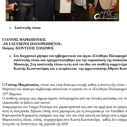
Συνέντευξη τύπου
ΓΙΑΝΝΗΣ ΜΑΡΚΟΠΟΥΛΟΣ
«ΟΙ ΕΛΕΥΘΕΡΟΙ ΠΟΛΙΟΡΚΗΜΕΝΟΙ»
Ποίηση: ΔΙΟΝΥΣΙΟΣ ΣΟΛΩΜΟΣ
Στο διαχρονικό μήνυμα του εμβληματικού του έργου «Ελεύθεροι Πολιορκημ
συνέντευξη τύπου που πραγματοποιήθηκε για την παρουσίαση της συναυλίας
Μουσικής. Στη συνέντευξη τύπου εκτός από τον ίδιο τον συνθέτη συμμετεί
Κωστής Κωνσταντάρας και ο εκπρόσωπος της αρχιεπισκοπής Αθηνών Κωσ
Ο
Γιάννης Μακρόπουλος
, τόνισε πως είναι ιδιαίτερα ευτυχής καθώς η συνέντευξη τύπου
Μαρτίου) ενώ ιδιαίτερο συμβολισμό αποκτά και το γεγονός ότι οι «Ελεύθεροι Πολιορκημένο
ης
25
Μαρτίου.
Ο συνθέτης ανέφερε πως σήμερα είμαστε πολιορκημένοι από την έλλειψη φαντασίας ενώ τό
εξακολουθεί να βάλετε από παντού.
Αναφερόμενος στο Γιώργο Νταλάρα είπε χαρακτηριστικά πως από την αρχή ήταν να τραγουδ
αυτή τη συνεργασία. Δήλωσε επίσης πολύ χαρούμενος για τη συνεργασία με τον Vassilikos ο
Καρυοφυλλιά Καραμπέτη επισήμανε πως παρ’ όλο που είναι ταπεινή και ήσυχη είναι η σημ
Μαρκόπουλος έδωσε, επίσης, συγχαρητήρια στον Κωστή Κωνσταντάρα, καθώς δεν υπάρχει 
ξεπερνάει τις δυνατότητες της χορωδία της ΔΕΗ.