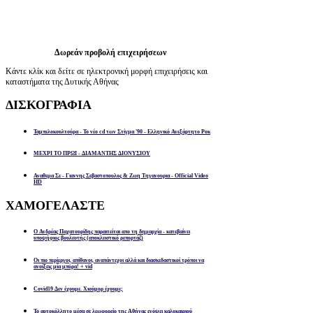
Δωρεάν προβολή επιχειρήσεων
Κάντε κλίκ και δείτε σε ηλεκτρονική μορφή επιχειρήσεις και
καταστήματα της Δυτικής Αθήνας
ΔΙΣΚΟΓΡΑΦΙΑ
Ταμπελοκουλτούρα - Το νέο cd των Στίγμα '90 - Ελληνικό Ανεξάρτητο Ροκ
ΜΕΧΡΙ ΤΟ ΠΡΩΙ - ΔΙΑΜΑΝΤΗΣ ΔΙΟΝΥΣΙΟΥ
Αναθεμα Σε - Γιαννης Σεβαστοπουλος & Ζωη Τηγανουρια - Official Video
HD
ΧΑΜΟΓΕΛΑΣΤΕ
Ο Ανδρέας Παχατουρίδης παραιτείται απο τη δημαρχία - κατεβαίνει
υποψήφιος βουλευτής (αποκλειστικό ρεπορτάζ)
Οι πιο περίεργοι, απίθανοι, αναπάντεχοι αλλά και διασκεδαστικοί τρόποι να
ανοίξεις μία μπύρα! + vid
Covid19 Δεν έχουμε. Χιούμορ έχουμε;
Το αυτοκόλλητο μέσα σε λεωφορείο της Αθήνας ενόψει καλοκαιριού