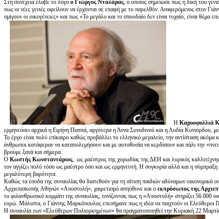
Στη συνέχεια έλαβε το λόγο
ο Γιώργος Νταλάρας
, ο οποίος σημείωσε πως η δική του γενι
πως οι νέες γενιές οφείλουν να έρχονται σε επαφή με το παρελθόν. Αναφερόμενος στον Γι
σμίγουν οι οικογένειες» και πως «Το μεγάλο και το σπουδαίο δεν είναι τυχαίο, είναι θέμα ε
Η
Καρυοφυλλιά 
ερμηνεύσει αρχικά η Ειρήνη Παππά, αργότερα η Άννα Συνοδινού και η Λυδία Κονιόρδου, με
Το έργο είναι πολύ επίκαιρο καθώς προβάλλει το ελληνικό μεγαλείο, την αντίσταση ακόμα κ
άνθρωποι κατάφεραν να καταπολεμήσουν και με αυτοθυσία να κερδίσουν και πάλι την «πνευμ
βρούμε ξανά και σήμερα.
Ο
Κωστής Κωνσταντάριος
, ως μαέστρος της χορωδίας της ΔΕΗ και λυρικός καλλιτέχνη
τον αγγίζει πολύ τόσο ως μαέστρο όσο και ως ερμηνευτή. Η συγκυρία αλλά και η σύμπραξη 
μεγαλύτερη βαρύτητα.
Καθώς τα έσοδα της συναυλίας θα διατεθούν για τη σίτιση παιδιών αδύναμων οικονομικά ο
Αρχιεπισκοπής Αθηνών «Αποστολή», χαιρετισμό απηύθυνε και ο
εκπρόσωπος της Αρχιε
το φιλανθρωπικό κομμάτι της συναυλίας, τονίζοντας πως η «Αποστολή» στηρίζει 56.000 οι
ευρώ. Μάλιστα, ο Γιάννης Μαρκόπουλος επεσήμανε πως η ιδέα να παιχτούν οι Ελεύθεροι 
Η συναυλία των «Ελεύθερων Πολιορκημένων» θα πραγματοποιηθεί την Κυριακή 22 Μαρτί