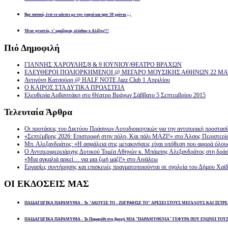
Βρε παππού, έτσι το κάνατε με την γιαγιά και πριν 50 χρόνια ;;;
Ήταν φτυστός, τ’ ορκίζομαι, ολόιδιος ο Αλέξης!!!
Πιό
Δημοφιλή
ΓΙΑΝΝΗΣ ΧΑΡΟΥΛΗΣ/8 & 9 ΙΟΥΝΙΟΥ/ΘΕΑΤΡΟ ΒΡΑΧΩΝ
ΕΛΕΥΘΕΡΟΙ ΠΟΛΙΟΡΚΗΜΕΝΟΙ @ ΜΕΓΑΡΟ ΜΟΥΣΙΚΗΣ ΑΘΗΝΩΝ 22 ΜΑΡ
Αντιγόνη Κατσούρη @ HALF NOTE Jazz Club 1 Απριλίου
Ο ΚΑΙΡΟΣ ΣΤΑ ΔΥΤΙΚΑ ΠΡΟΑΣΤΕΙΑ
Ελευθερία Αρβανιτάκη στο Θέατρο Βράχων Σάββατο 5 Σεπτεμβρίου 2015
Τελευταία
Άρθρα
Οι προτάσεις του Δικτύου Πράσινων Αυτοδιοικητικών για την αντιπυρική προστασ
«Σεπτέμβρης 2026: Επιστροφή στην πόλη. Και πάλι ΜΑΖΙ!» στο Άλσος Περιστερί
Μπ. Αλεξανδράτος: «Η ασφάλεια στις μετακινήσεις είναι υπόθεση που αφορά όλου
Ο Αντιπεριφερειάρχης Δυτικού Τομέα Αθηνών κ. Μπάμπης Αλεξανδράτος στη δρά
«Μια αγκαλιά αρκεί… για μια ζωή μαζί!» στο Αιγάλεω
Εργασίες συντήρησης και επισκευές πραγματοποιούνται σε σχολεία του Δήμου Χαϊδ
ΟΙ
ΕΚΔΟΣΕΙΣ ΜΑΣ
ΠΑΙΔΑΓΩΓΙΚΑ ΠΑΡΑΜΥΘΙΑ - Το "ΑΚΟΥΣΕ ΤΟ - ΖΩΓΡΑΦΙΣΕ ΤΟ" ΑΡΕΣΕΙ ΣΤΟΥΣ ΜΕΓΑΛΟΥΣ ΚΑΙ ΞΕΤΡΕ
ΠΑΙΔΑΓΩΓΙΚΑ ΠΑΡΑΜΥΘΙΑ - Το Παραμύθι στη βροχή ΜΙΑ "ΠΑΡΑΜΥΘΕΝΙΑ" ΓΕΦΥΡΑ ΠΟΥ ΕΝΩΝΕΙ ΤΟΥ