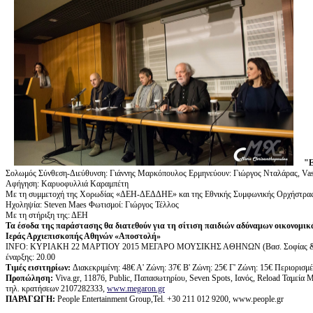
"
Σολωμός Σύνθεση-Διεύθυνση: Γιάννης Μαρκόπουλος Eρμηνεύουν: Γιώργος Νταλάρας, Vas
Αφήγηση: Καρυοφυλλιά Καραμπέτη
Με τη συμμετοχή της Χορωδίας «ΔΕΗ-ΔΕΔΔΗΕ» και της Εθνικής Συμφωνικής Ορχήστρα
Ηχοληψία: Steven Maes Φωτισμοί: Γιώργος Τέλλος
Με τη στήριξη της: ΔΕΗ
Τα έσοδα της παράστασης θα διατεθούν για τη σίτιση παιδιών αδύναμων οικονομικ
Ιεράς Αρχιεπισκοπής Αθηνών «Αποστολή»
ΙΝFO: ΚΥΡΙΑΚΗ 22 ΜΑΡΤΙΟΥ 2015 ΜΕΓΑΡΟ ΜΟΥΣΙΚΗΣ ΑΘΗΝΩΝ (Βασ. Σοφίας 
έναρξης: 20.00
Τιμές εισιτηρίων:
Διακεκριμένη: 48€ Α' Ζώνη: 37€ Β' Ζώνη: 25€ Γ' Ζώνη: 15€ Περιορισμέν
Προπώληση:
Viva.gr, 11876, Public, Παπασωτηρίου, Seven Spots, Ιανός, Reload Ταμεί
τηλ. κρατήσεων 2107282333,
www.megaron.gr
ΠΑΡΑΓΩΓΗ
:
People Entertainment Group,Tel. +30 211 012 9200, www.people.gr