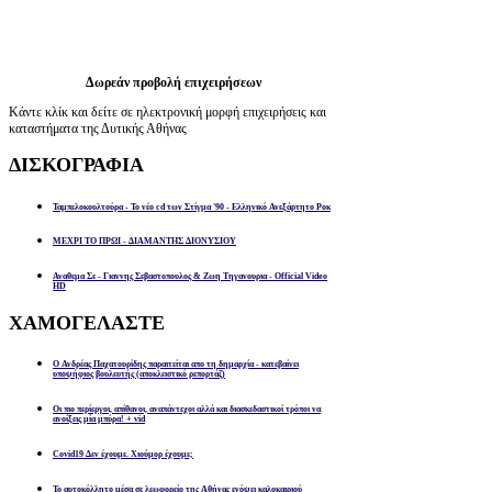
Δωρεάν προβολή επιχειρήσεων
Κάντε κλίκ και δείτε σε ηλεκτρονική μορφή επιχειρήσεις και
καταστήματα της Δυτικής Αθήνας
ΔΙΣΚΟΓΡΑΦΙΑ
Ταμπελοκουλτούρα - Το νέο cd των Στίγμα '90 - Ελληνικό Ανεξάρτητο Ροκ
ΜΕΧΡΙ ΤΟ ΠΡΩΙ - ΔΙΑΜΑΝΤΗΣ ΔΙΟΝΥΣΙΟΥ
Αναθεμα Σε - Γιαννης Σεβαστοπουλος & Ζωη Τηγανουρια - Official Video
HD
ΧΑΜΟΓΕΛΑΣΤΕ
Ο Ανδρέας Παχατουρίδης παραιτείται απο τη δημαρχία - κατεβαίνει
υποψήφιος βουλευτής (αποκλειστικό ρεπορτάζ)
Οι πιο περίεργοι, απίθανοι, αναπάντεχοι αλλά και διασκεδαστικοί τρόποι να
ανοίξεις μία μπύρα! + vid
Covid19 Δεν έχουμε. Χιούμορ έχουμε;
Το αυτοκόλλητο μέσα σε λεωφορείο της Αθήνας ενόψει καλοκαιριού