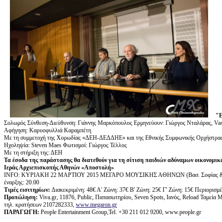
"
Σολωμός Σύνθεση-Διεύθυνση: Γιάννης Μαρκόπουλος Eρμηνεύουν: Γιώργος Νταλάρας, Vas
Αφήγηση: Καρυοφυλλιά Καραμπέτη
Με τη συμμετοχή της Χορωδίας «ΔΕΗ-ΔΕΔΔΗΕ» και της Εθνικής Συμφωνικής Ορχήστρα
Ηχοληψία: Steven Maes Φωτισμοί: Γιώργος Τέλλος
Με τη στήριξη της: ΔΕΗ
Τα έσοδα της παράστασης θα διατεθούν για τη σίτιση παιδιών αδύναμων οικονομικ
Ιεράς Αρχιεπισκοπής Αθηνών «Αποστολή»
ΙΝFO: ΚΥΡΙΑΚΗ 22 ΜΑΡΤΙΟΥ 2015 ΜΕΓΑΡΟ ΜΟΥΣΙΚΗΣ ΑΘΗΝΩΝ (Βασ. Σοφίας 
έναρξης: 20.00
Τιμές εισιτηρίων:
Διακεκριμένη: 48€ Α' Ζώνη: 37€ Β' Ζώνη: 25€ Γ' Ζώνη: 15€ Περιορισμέν
Προπώληση:
Viva.gr, 11876, Public, Παπασωτηρίου, Seven Spots, Ιανός, Reload Ταμεί
τηλ. κρατήσεων 2107282333,
www.megaron.gr
ΠΑΡΑΓΩΓΗ
:
People Entertainment Group,Tel. +30 211 012 9200, www.people.gr