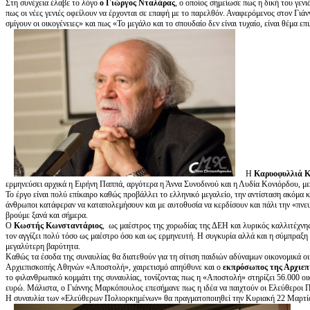
Στη συνέχεια έλαβε το λόγο
ο Γιώργος Νταλάρας
, ο οποίος σημείωσε πως η δική του γενι
πως οι νέες γενιές οφείλουν να έρχονται σε επαφή με το παρελθόν. Αναφερόμενος στον Γι
σμίγουν οι οικογένειες» και πως «Το μεγάλο και το σπουδαίο δεν είναι τυχαίο, είναι θέμα ε
Η
Καρυοφυλλιά 
ερμηνεύσει αρχικά η Ειρήνη Παππά, αργότερα η Άννα Συνοδινού και η Λυδία Κονιόρδου, με
Το έργο είναι πολύ επίκαιρο καθώς προβάλλει το ελληνικό μεγαλείο, την αντίσταση ακόμα κ
άνθρωποι κατάφεραν να καταπολεμήσουν και με αυτοθυσία να κερδίσουν και πάλι την «πνευμ
βρούμε ξανά και σήμερα.
Ο
Κωστής Κωνσταντάριος
, ως μαέστρος της χορωδίας της ΔΕΗ και λυρικός καλλιτέχνη
τον αγγίζει πολύ τόσο ως μαέστρο όσο και ως ερμηνευτή. Η συγκυρία αλλά και η σύμπραξη 
μεγαλύτερη βαρύτητα.
Καθώς τα έσοδα της συναυλίας θα διατεθούν για τη σίτιση παιδιών αδύναμων οικονομικά ο
Αρχιεπισκοπής Αθηνών «Αποστολή», χαιρετισμό απηύθυνε και ο
εκπρόσωπος της Αρχιε
το φιλανθρωπικό κομμάτι της συναυλίας, τονίζοντας πως η «Αποστολή» στηρίζει 56.000 οι
ευρώ. Μάλιστα, ο Γιάννης Μαρκόπουλος επεσήμανε πως η ιδέα να παιχτούν οι Ελεύθεροι 
Η συναυλία των «Ελεύθερων Πολιορκημένων» θα πραγματοποιηθεί την Κυριακή 22 Μαρτί