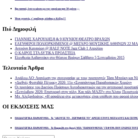
Βρε παππού, έτσι το κάνατε με την γιαγιά και πριν 50 χρόνια ;;;
Ήταν φτυστός, τ’ ορκίζομαι, ολόιδιος ο Αλέξης!!!
Πιό
Δημοφιλή
ΓΙΑΝΝΗΣ ΧΑΡΟΥΛΗΣ/8 & 9 ΙΟΥΝΙΟΥ/ΘΕΑΤΡΟ ΒΡΑΧΩΝ
ΕΛΕΥΘΕΡΟΙ ΠΟΛΙΟΡΚΗΜΕΝΟΙ @ ΜΕΓΑΡΟ ΜΟΥΣΙΚΗΣ ΑΘΗΝΩΝ 22 ΜΑΡ
Αντιγόνη Κατσούρη @ HALF NOTE Jazz Club 1 Απριλίου
Ο ΚΑΙΡΟΣ ΣΤΑ ΔΥΤΙΚΑ ΠΡΟΑΣΤΕΙΑ
Ελευθερία Αρβανιτάκη στο Θέατρο Βράχων Σάββατο 5 Σεπτεμβρίου 2015
Τελευταία
Άρθρα
Αιγάλεω ΑΟ: Ανανέωση της συνεργασίας με τους προπονητές Τάσο Μπούκη και Ν
«Διεθνές Φεστιβάλ Πέτρας» 2026: 11ο «Συναπάντημα Παραδοσιακών Χορών»
Οι προτάσεις του Δικτύου Πράσινων Αυτοδιοικητικών για την αντιπυρική προστασ
«Σεπτέμβρης 2026: Επιστροφή στην πόλη. Και πάλι ΜΑΖΙ!» στο Άλσος Περιστερί
Μπ. Αλεξανδράτος: «Η ασφάλεια στις μετακινήσεις είναι υπόθεση που αφορά όλου
ΟΙ
ΕΚΔΟΣΕΙΣ ΜΑΣ
ΠΑΙΔΑΓΩΓΙΚΑ ΠΑΡΑΜΥΘΙΑ - Το "ΑΚΟΥΣΕ ΤΟ - ΖΩΓΡΑΦΙΣΕ ΤΟ" ΑΡΕΣΕΙ ΣΤΟΥΣ ΜΕΓΑΛΟΥΣ ΚΑΙ ΞΕΤΡΕ
ΠΑΙΔΑΓΩΓΙΚΑ ΠΑΡΑΜΥΘΙΑ - Το Παραμύθι στη βροχή ΜΙΑ "ΠΑΡΑΜΥΘΕΝΙΑ" ΓΕΦΥΡΑ ΠΟΥ ΕΝΩΝΕΙ ΤΟΥ