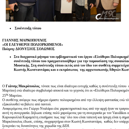
Συνέντευξη τύπου
ΓΙΑΝΝΗΣ ΜΑΡΚΟΠΟΥΛΟΣ
«ΟΙ ΕΛΕΥΘΕΡΟΙ ΠΟΛΙΟΡΚΗΜΕΝΟΙ»
Ποίηση: ΔΙΟΝΥΣΙΟΣ ΣΟΛΩΜΟΣ
Στο διαχρονικό μήνυμα του εμβληματικού του έργου «Ελεύθεροι Πολιορκημ
συνέντευξη τύπου που πραγματοποιήθηκε για την παρουσίαση της συναυλίας
Μουσικής. Στη συνέντευξη τύπου εκτός από τον ίδιο τον συνθέτη συμμετεί
Κωστής Κωνσταντάρας και ο εκπρόσωπος της αρχιεπισκοπής Αθηνών Κωσ
Ο
Γιάννης Μακρόπουλος
, τόνισε πως είναι ιδιαίτερα ευτυχής καθώς η συνέντευξη τύπου
Μαρτίου) ενώ ιδιαίτερο συμβολισμό αποκτά και το γεγονός ότι οι «Ελεύθεροι Πολιορκημένο
ης
25
Μαρτίου.
Ο συνθέτης ανέφερε πως σήμερα είμαστε πολιορκημένοι από την έλλειψη φαντασίας ενώ τό
εξακολουθεί να βάλετε από παντού.
Αναφερόμενος στο Γιώργο Νταλάρα είπε χαρακτηριστικά πως από την αρχή ήταν να τραγουδ
αυτή τη συνεργασία. Δήλωσε επίσης πολύ χαρούμενος για τη συνεργασία με τον Vassilikos ο
Καρυοφυλλιά Καραμπέτη επισήμανε πως παρ’ όλο που είναι ταπεινή και ήσυχη είναι η σημ
Μαρκόπουλος έδωσε, επίσης, συγχαρητήρια στον Κωστή Κωνσταντάρα, καθώς δεν υπάρχει 
ξεπερνάει τις δυνατότητες της χορωδία της ΔΕΗ.