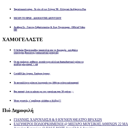
Ταμπελοκουλτούρα - Το νέο cd των Στίγμα '90 - Ελληνικό Ανεξάρτητο Ροκ
ΜΕΧΡΙ ΤΟ ΠΡΩΙ - ΔΙΑΜΑΝΤΗΣ ΔΙΟΝΥΣΙΟΥ
Αναθεμα Σε - Γιαννης Σεβαστοπουλος & Ζωη Τηγανουρια - Official Video
HD
ΧΑΜΟΓΕΛΑΣΤΕ
Ο Ανδρέας Παχατουρίδης παραιτείται απο τη δημαρχία - κατεβαίνει
υποψήφιος βουλευτής (αποκλειστικό ρεπορτάζ)
Οι πιο περίεργοι, απίθανοι, αναπάντεχοι αλλά και διασκεδαστικοί τρόποι να
ανοίξεις μία μπύρα! + vid
Covid19 Δεν έχουμε. Χιούμορ έχουμε;
Το αυτοκόλλητο μέσα σε λεωφορείο της Αθήνας ενόψει καλοκαιριού
Βρε παππού, έτσι το κάνατε με την γιαγιά και πριν 50 χρόνια ;;;
Ήταν φτυστός, τ’ ορκίζομαι, ολόιδιος ο Αλέξης!!!
Πιό
Δημοφιλή
ΓΙΑΝΝΗΣ ΧΑΡΟΥΛΗΣ/8 & 9 ΙΟΥΝΙΟΥ/ΘΕΑΤΡΟ ΒΡΑΧΩΝ
ΕΛΕΥΘΕΡΟΙ ΠΟΛΙΟΡΚΗΜΕΝΟΙ @ ΜΕΓΑΡΟ ΜΟΥΣΙΚΗΣ ΑΘΗΝΩΝ 22 ΜΑΡ