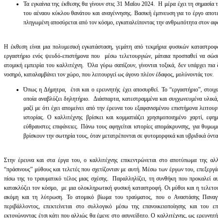
Τα εγκαίνια της έκθεσης θα γίνουν στις 31 Μαΐου 2024. Η μέρα έχει τη σημασία τ
του αέναου κύκλου θανάτου και αναγέννησης. Βασική έμπνευση για το έργο αποτελ
πληγωμένη αποσύρεται από τον κόσμο, εγκαταλείποντας την ανθρωπότητα στον αφ
Η έκθεση είναι μια πολυμεσική εγκατάσταση, γεμάτη από τεκμήρια φυσικών καταστροφ
εργαστήριο ενός ψευδό-επιστήμονα που μέσω τελετουργιών, μάταια προσπαθεί να σώσε
ατομική εμπειρία του καλλιτέχνη. Όλα γύρω σαπίζουν, γίνονται τοξικά, δεν υπάρχει πια
νοσηρό, καταλαμβάνει τον χώρο, που λειτουργεί ως άγονο πλέον έδαφος, μολύνοντάς τον.
Όπως η Δήμητρα, έτσι και ο ερευνητής έχει αποσυρθεί. Το “εργαστήριο”, στοιχε
οποία αναβλύζει δηλητήριο. Διάσπαρτα, κατεστραμμένα και συγχωνευμένα υλικά,
μαζί με ότι έχει απομείνει από την έρευνα του εξαφανισμένου επιστήμονα λειτου
ιστορίας. Ο καλλιτέχνης βρίσκει και κομματιάζει χρησιμοποιημένο χαρτί, εφημ
εύθραυστες επιφάνειες. Πάνω τους αφηγείται ιστορίες απομάκρυνσης, για θυμω
βρίσκουν την σωτηρία τους, όταν μετατρέπονται σε φυτομορφικά και υβριδικά όν
Στην έρευνα και στα έργα του, ο καλλιτέχνης επικεντρώνεται στο αποτύπωμα της α
“πράσινους” μύθους και τελετές που σχετίζονταν με αυτή. Μέσω των έργων του, επεξεργά
πίσω της το τραυματικό τέλος μιας σχέσης. Παραλληλίζει, τη συνθήκη που προκαλεί α
κατακλύζει τον κόσμο, με μια ολοκληρωτική φυσική καταστροφή. Οι μύθοι και η τελετου
ακόμη και τη λύτρωση. Το ατομικό βίωμα του τραύματος, που ο Αναστάσης Παναγ
περιβάλλοντος, επεκτείνεται στο συλλογικό μέσω της επανοικειοποίησης και του ε
εκτονώνοντας έτσι κάτι που αλλιώς θα έμενε στο ασυνείδητο. Ο καλλιτέχνης, ως ερευνητ