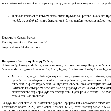
των προϊστορικών γυναικείων θεοτήτων της φύσης, παρατηρεί και καταγράφει, μεταμορφώνε
Η έκθεση προκαλεί το κοινό να επανεξετάσει τη σχέση του με τους μύθους και τη 
καρδιά, ως συμβολικό κέντρο ζωής, αν και δηλητηριασμένη, παραμένει ακέραιη και 
Επιμελητής: Captain Stavros
Επιμελητικό κείμενο: Μαρίζα Κεφαλά
Graphic design: Studio Precarity
Βιογραφικό Αναστάση Παναγή Μελέτη
Ο Αναστάσης Παναγής Μελέτης, είναι εικαστικός, performer και σκηνοθέτης που ζει κα
Δίπλωμα Μεταπτυχιακών Σπουδών στις Καλές Τέχνες, στην Ανώτατη Σχολή Καλών Τεχνών
Στο έργο του, συχνά συνδυάζει ψηφιακά μέσα, εγκαταστάσεις, κατασκευές, ζωγρ
θραυσματικά μυθολογικά περιβάλλοντα και υβριδικά όντα, που τα κατοικούν. Η έρ
οικολογία, η queer αρχαιολογία και ζητήματα φύλλου, σεξουαλικότητας και αν
κατάλοιπα και επιχειρεί να φέρει στο φως τις ψυχολογικές και κοινωνικές διαδικ
επικεντρώθηκε στη δημιουργία της πρώτης του μικρού μήκους ταινίας "The Wood
στάδιο του Post Production.
Το έργο του έχει εκτεθεί σε εικαστικούς χώρους, ιδρύματα και διοργανώσεις όπως: στ
Performance Rooms (2022), στη Cantina Antisocial (2022), στην Ανώτατη Σχολή Καλώ
(2021), στο Art Athina Online (2021), στο Ίδρυμα Μιχάλη Κακογιάννη (2018) και στο Ευ