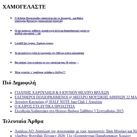
ΧΑΜΟΓΕΛΑΣΤΕ
Ο Ανδρέας Παχατουρίδης παραιτείται απο τη δημαρχία - κατεβαίνει
υποψήφιος βουλευτής (αποκλειστικό ρεπορτάζ)
Οι πιο περίεργοι, απίθανοι, αναπάντεχοι αλλά και διασκεδαστικοί τρόποι να
ανοίξεις μία μπύρα! + vid
Covid19 Δεν έχουμε. Χιούμορ έχουμε;
Το αυτοκόλλητο μέσα σε λεωφορείο της Αθήνας ενόψει καλοκαιριού
Βρε παππού, έτσι το κάνατε με την γιαγιά και πριν 50 χρόνια ;;;
Ήταν φτυστός, τ’ ορκίζομαι, ολόιδιος ο Αλέξης!!!
Πιό
Δημοφιλή
ΓΙΑΝΝΗΣ ΧΑΡΟΥΛΗΣ/8 & 9 ΙΟΥΝΙΟΥ/ΘΕΑΤΡΟ ΒΡΑΧΩΝ
ΕΛΕΥΘΕΡΟΙ ΠΟΛΙΟΡΚΗΜΕΝΟΙ @ ΜΕΓΑΡΟ ΜΟΥΣΙΚΗΣ ΑΘΗΝΩΝ 22 ΜΑΡ
Αντιγόνη Κατσούρη @ HALF NOTE Jazz Club 1 Απριλίου
Ο ΚΑΙΡΟΣ ΣΤΑ ΔΥΤΙΚΑ ΠΡΟΑΣΤΕΙΑ
Ελευθερία Αρβανιτάκη στο Θέατρο Βράχων Σάββατο 5 Σεπτεμβρίου 2015
Τελευταία
Άρθρα
Αιγάλεω ΑΟ: Ανανέωση της συνεργασίας με τους προπονητές Τάσο Μπούκη και Ν
«Διεθνές Φεστιβάλ Πέτρας» 2026: 11ο «Συναπάντημα Παραδοσιακών Χορών»