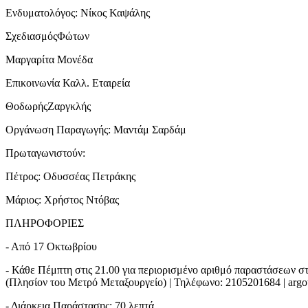
Ενδυματολόγος: Νίκος Καψάλης
ΣχεδιασμόςΦώτων
Μαργαρίτα Μονέδα
Επικοινωνία Καλλ. Εταιρεία
ΘοδωρήςΖαργκλής
Οργάνωση Παραγωγής: Μαντάμ Σαρδάμ
Πρωταγωνιστούν:
Πέτρος: Οδυσσέας Πετράκης
Μάριος: Χρήστος Ντόβας
ΠΛΗΡΟΦΟΡΙΕΣ
- Από 17 Οκτωβρίου
- Κάθε Πέμπτη στις 21.00 για περιορισμένο αριθμό παραστάσεων σ
(Πλησίον του Μετρό Μεταξουργείο) | Τηλέφωνο: 2105201684 | argot
- Διάρκεια Παράστασης: 70 λεπτά