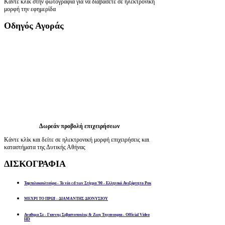
Κάντε κλίκ στην φωτογραφία για να διαβάσετε σε ηλεκτρονική
μορφή την εφημερίδα
Οδηγός
Αγοράς
Δωρεάν προβολή επιχειρήσεων
Κάντε κλίκ και δείτε σε ηλεκτρονική μορφή επιχειρήσεις και
καταστήματα της Δυτικής Αθήνας
ΔΙΣΚΟΓΡΑΦΙΑ
Ταμπελοκουλτούρα - Το νέο cd των Στίγμα '90 - Ελληνικό Ανεξάρτητο Ροκ
ΜΕΧΡΙ ΤΟ ΠΡΩΙ - ΔΙΑΜΑΝΤΗΣ ΔΙΟΝΥΣΙΟΥ
Αναθεμα Σε - Γιαννης Σεβαστοπουλος & Ζωη Τηγανουρια - Official Video
HD