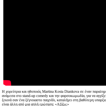
Η χορεύτρια και ηθοποιός Martina Kosta Diankova σε έναν παραλη
ανάμεσα στο stand-up comedy και την φαρσοκωμωδία, για να αγγίξει 
ξεκινά σαν ένα ξέγνοιαστο παιχνίδι, καταλήγει στη βαθύτερη υπαρξ
είναι άλλη από μια απλή ερώτηση: «Αξίζω;»