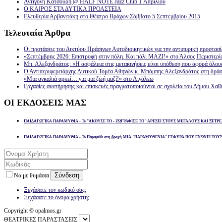
Αντιγόνη Κατσούρη @ HALF NOTE Jazz Club 1 Απριλίου
Ο ΚΑΙΡΟΣ ΣΤΑ ΔΥΤΙΚΑ ΠΡΟΑΣΤΕΙΑ
Ελευθερία Αρβανιτάκη στο Θέατρο Βράχων Σάββατο 5 Σεπτεμβρίου 2015
Τελευταία
Άρθρα
Οι προτάσεις του Δικτύου Πράσινων Αυτοδιοικητικών για την αντιπυρική προστασ
«Σεπτέμβρης 2026: Επιστροφή στην πόλη. Και πάλι ΜΑΖΙ!» στο Άλσος Περιστερί
Μπ. Αλεξανδράτος: «Η ασφάλεια στις μετακινήσεις είναι υπόθεση που αφορά όλου
Ο Αντιπεριφερειάρχης Δυτικού Τομέα Αθηνών κ. Μπάμπης Αλεξανδράτος στη δρά
«Μια αγκαλιά αρκεί… για μια ζωή μαζί!» στο Αιγάλεω
Εργασίες συντήρησης και επισκευές πραγματοποιούνται σε σχολεία του Δήμου Χαϊδ
ΟΙ
ΕΚΔΟΣΕΙΣ ΜΑΣ
ΠΑΙΔΑΓΩΓΙΚΑ ΠΑΡΑΜΥΘΙΑ - Το "ΑΚΟΥΣΕ ΤΟ - ΖΩΓΡΑΦΙΣΕ ΤΟ" ΑΡΕΣΕΙ ΣΤΟΥΣ ΜΕΓΑΛΟΥΣ ΚΑΙ ΞΕΤΡΕ
ΠΑΙΔΑΓΩΓΙΚΑ ΠΑΡΑΜΥΘΙΑ - Το Παραμύθι στη βροχή ΜΙΑ "ΠΑΡΑΜΥΘΕΝΙΑ" ΓΕΦΥΡΑ ΠΟΥ ΕΝΩΝΕΙ ΤΟΥ
Σύνδεση
Να με θυμάσαι
Ξεχάσατε τον κωδικό σας;
Ξεχάσατε το όνομα χρήστη;
Copyright © opalmos.gr
ΘΕΑΤΡΙΚΕΣ ΠΑΡΑΣΤΑΣΕΙΣ