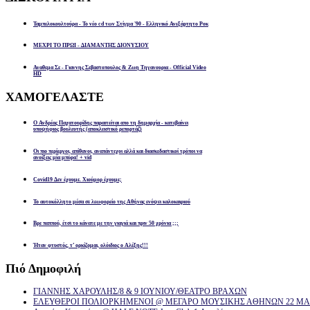
Ταμπελοκουλτούρα - Το νέο cd των Στίγμα '90 - Ελληνικό Ανεξάρτητο Ροκ
ΜΕΧΡΙ ΤΟ ΠΡΩΙ - ΔΙΑΜΑΝΤΗΣ ΔΙΟΝΥΣΙΟΥ
Αναθεμα Σε - Γιαννης Σεβαστοπουλος & Ζωη Τηγανουρια - Official Video
HD
ΧΑΜΟΓΕΛΑΣΤΕ
Ο Ανδρέας Παχατουρίδης παραιτείται απο τη δημαρχία - κατεβαίνει
υποψήφιος βουλευτής (αποκλειστικό ρεπορτάζ)
Οι πιο περίεργοι, απίθανοι, αναπάντεχοι αλλά και διασκεδαστικοί τρόποι να
ανοίξεις μία μπύρα! + vid
Covid19 Δεν έχουμε. Χιούμορ έχουμε;
Το αυτοκόλλητο μέσα σε λεωφορείο της Αθήνας ενόψει καλοκαιριού
Βρε παππού, έτσι το κάνατε με την γιαγιά και πριν 50 χρόνια ;;;
Ήταν φτυστός, τ’ ορκίζομαι, ολόιδιος ο Αλέξης!!!
Πιό
Δημοφιλή
ΓΙΑΝΝΗΣ ΧΑΡΟΥΛΗΣ/8 & 9 ΙΟΥΝΙΟΥ/ΘΕΑΤΡΟ ΒΡΑΧΩΝ
ΕΛΕΥΘΕΡΟΙ ΠΟΛΙΟΡΚΗΜΕΝΟΙ @ ΜΕΓΑΡΟ ΜΟΥΣΙΚΗΣ ΑΘΗΝΩΝ 22 ΜΑΡ