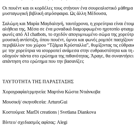
Οι πουέντ και οι κορδέλες τους στήνουν ένα σουρεαλιστικό μάθημα 
μυσταγωγική βιβλική ατμόσφαιρα. Ως άλλη Μέδουσα,
Σαλώμη και Μαρία Μαγδαληνή, ταυτόχρονα, η χορεύτρια είναι έτοιμη
αλήθεια της. Μέσα σε ένα μοναδικά διαμορφωμένο ηχοτοπίο φτιαγμ
φωνές από AI chatbots, το σχεδόν απογυμνωμένο σώμα της χορεύτρι
μουσική αντίστιξη, όπου πουέντ, ύμνοι και φωνές ρομπότ πασχίζου
περιβάλλον του χώρου “Τζάμια Κρύσταλλα”, θυμίζοντας τις εύθραυσ
με την χορεύτρια να ισορροπεί ανάμεσα στην ευθραυστότητα και τη 
οδηγούν πάντα στο ερώτημα της πιθανότητας. Άραγε, θα συναντήσει 
απάντηση στο ερώτημα που την βασανίζει;
ΤΑΥΤΟΤΗΤΑ ΤΗΣ ΠΑΡΑΣΤΑΣΗΣ
Χορογραφία/ερμηνεία: Μαρτίνα Κώστα Ντιάνκοβα
Μουσική/ σκηνοθεσία: ArturoGui
Κοστούμια: MarDi creations | Svetlana Diankova
Βίντεο/ σχεδιασμός αφίσας: Alegi