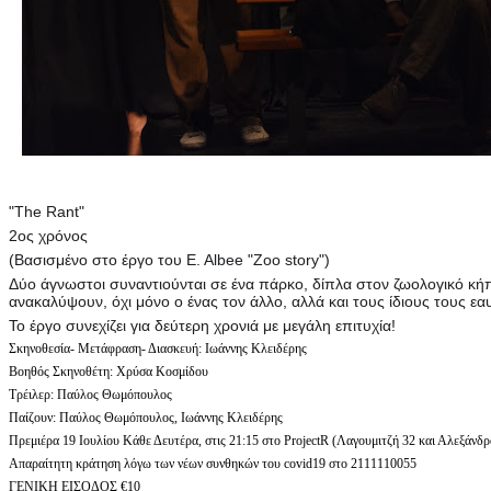
"The Rant"
2oς χρόνος
(Βασισμένο στο έργο του E. Albee "Zoo story")
Δύο άγνωστοι συναντιούνται σε ένα πάρκο, δίπλα στον ζωολογικό κήπο
ανακαλύψουν, όχι μόνο ο ένας τον άλλο, αλλά και τους ίδιους τους ε
Το έργο συνεχίζει για δεύτερη χρονιά με μεγάλη επιτυχία!
Σκηνοθεσία- Μετάφραση- Διασκευή: Ιωάννης Κλειδέρης
Βοηθός Σκηνοθέτη: Χρύσα Κοσμίδου
Τρέιλερ: Παύλος Θωμόπουλος
Παίζουν: Παύλος Θωμόπουλος, Ιωάννης Κλειδέρης
Πρεμιέρα 19 Ιουλίου Κάθε Δευτέρα, στις 21:15 στο ProjectR (Λαγουμιτζή 32 και Αλεξάνδ
Απαραίτητη κράτηση λόγω των νέων συνθηκών του covid19 στο 2111110055
ΓΕΝΙΚΗ ΕΙΣΟΔΟΣ €10