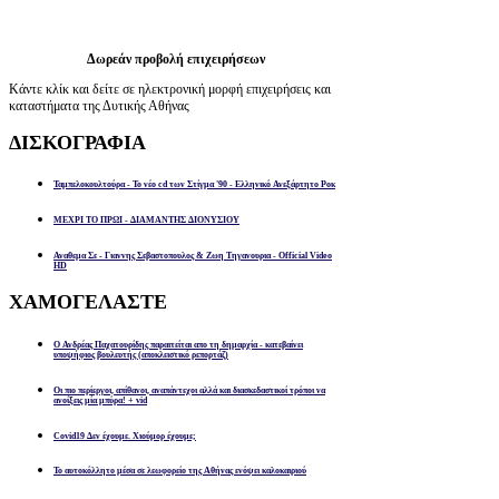
Δωρεάν προβολή επιχειρήσεων
Κάντε κλίκ και δείτε σε ηλεκτρονική μορφή επιχειρήσεις και
καταστήματα της Δυτικής Αθήνας
ΔΙΣΚΟΓΡΑΦΙΑ
Ταμπελοκουλτούρα - Το νέο cd των Στίγμα '90 - Ελληνικό Ανεξάρτητο Ροκ
ΜΕΧΡΙ ΤΟ ΠΡΩΙ - ΔΙΑΜΑΝΤΗΣ ΔΙΟΝΥΣΙΟΥ
Αναθεμα Σε - Γιαννης Σεβαστοπουλος & Ζωη Τηγανουρια - Official Video
HD
ΧΑΜΟΓΕΛΑΣΤΕ
Ο Ανδρέας Παχατουρίδης παραιτείται απο τη δημαρχία - κατεβαίνει
υποψήφιος βουλευτής (αποκλειστικό ρεπορτάζ)
Οι πιο περίεργοι, απίθανοι, αναπάντεχοι αλλά και διασκεδαστικοί τρόποι να
ανοίξεις μία μπύρα! + vid
Covid19 Δεν έχουμε. Χιούμορ έχουμε;
Το αυτοκόλλητο μέσα σε λεωφορείο της Αθήνας ενόψει καλοκαιριού