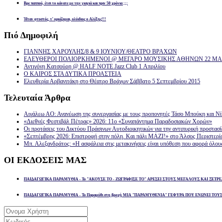
Βρε παππού, έτσι το κάνατε με την γιαγιά και πριν 50 χρόνια ;;;
Ήταν φτυστός, τ’ ορκίζομαι, ολόιδιος ο Αλέξης!!!
Πιό
Δημοφιλή
ΓΙΑΝΝΗΣ ΧΑΡΟΥΛΗΣ/8 & 9 ΙΟΥΝΙΟΥ/ΘΕΑΤΡΟ ΒΡΑΧΩΝ
ΕΛΕΥΘΕΡΟΙ ΠΟΛΙΟΡΚΗΜΕΝΟΙ @ ΜΕΓΑΡΟ ΜΟΥΣΙΚΗΣ ΑΘΗΝΩΝ 22 ΜΑΡ
Αντιγόνη Κατσούρη @ HALF NOTE Jazz Club 1 Απριλίου
Ο ΚΑΙΡΟΣ ΣΤΑ ΔΥΤΙΚΑ ΠΡΟΑΣΤΕΙΑ
Ελευθερία Αρβανιτάκη στο Θέατρο Βράχων Σάββατο 5 Σεπτεμβρίου 2015
Τελευταία
Άρθρα
Αιγάλεω ΑΟ: Ανανέωση της συνεργασίας με τους προπονητές Τάσο Μπούκη και Ν
«Διεθνές Φεστιβάλ Πέτρας» 2026: 11ο «Συναπάντημα Παραδοσιακών Χορών»
Οι προτάσεις του Δικτύου Πράσινων Αυτοδιοικητικών για την αντιπυρική προστασ
«Σεπτέμβρης 2026: Επιστροφή στην πόλη. Και πάλι ΜΑΖΙ!» στο Άλσος Περιστερί
Μπ. Αλεξανδράτος: «Η ασφάλεια στις μετακινήσεις είναι υπόθεση που αφορά όλου
ΟΙ
ΕΚΔΟΣΕΙΣ ΜΑΣ
ΠΑΙΔΑΓΩΓΙΚΑ ΠΑΡΑΜΥΘΙΑ - Το "ΑΚΟΥΣΕ ΤΟ - ΖΩΓΡΑΦΙΣΕ ΤΟ" ΑΡΕΣΕΙ ΣΤΟΥΣ ΜΕΓΑΛΟΥΣ ΚΑΙ ΞΕΤΡΕ
ΠΑΙΔΑΓΩΓΙΚΑ ΠΑΡΑΜΥΘΙΑ - Το Παραμύθι στη βροχή ΜΙΑ "ΠΑΡΑΜΥΘΕΝΙΑ" ΓΕΦΥΡΑ ΠΟΥ ΕΝΩΝΕΙ ΤΟΥ