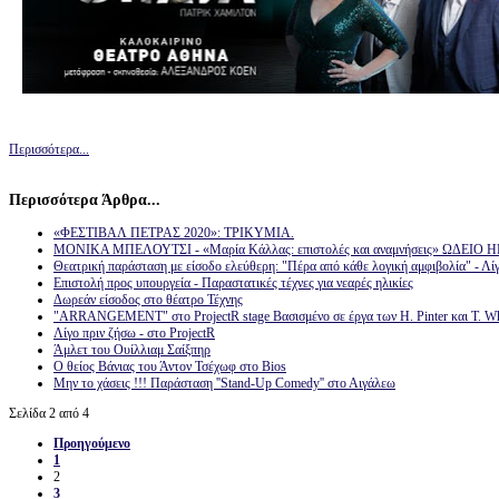
Περισσότερα...
Περισσότερα Άρθρα...
«ΦΕΣΤΙΒΑΛ ΠΕΤΡΑΣ 2020»: ΤΡΙΚΥΜΙΑ.
ΜΟΝΙΚΑ ΜΠΕΛΟΥΤΣΙ - «Μαρία Κάλλας: επιστολές και αναμνήσεις» ΩΔΕΙΟ
Θεατρική παράσταση με είσοδο ελεύθερη: "Πέρα από κάθε λογική αμφιβολία" - Λίγ
Επιστολή προς υπουργεία - Παραστατικές τέχνες για νεαρές ηλικίες
Δωρεάν είσοδος στο θέατρο Τέχνης
"ARRANGEMENT" στο ProjectR stage Βασισμένο σε έργα των H. Pinter και Τ. Wh
Λίγο πριν ζήσω - στο ProjectR
Άμλετ του Ουίλλιαμ Σαίξπηρ
Ο θείος Βάνιας του Άντον Τσέχωφ στο Bios
Μην το χάσεις !!! Παράσταση ''Stand-Up Comedy'' στο Αιγάλεω
Σελίδα 2 από 4
Προηγούμενο
1
2
3