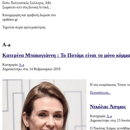
Είστε Πολιτιστικός Σύλλογος, Αθλ.
Σωματείο κλπ στη Δυτική Αττική ;
Καταχώρηση και προβολή δωρεάν στο
opalmos.gr
Τηρείται σειρά προτεραιότητας
Α-a
Κατερίνα Μπακογιάννη : Το Ποτάμι είναι το μόνο κόμμα
Κατηγορία:
Α-a
Δημοσιεύτηκε στις 14 Φεβρουαρίου 2019
Η νέα εκπρόσωπος Τύπου το
Περισσότερα...
Νικόλας Άσιμος
Κατηγορία:
Α-a
Δημοσιεύτηκε στις 15 Ιουνί
Ο Νικόλας Άσιμος γεννήθηκ