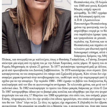
Θεσσαλονίκη στις 19 Αυγού
του 1949 από γονείς Κοζανίτ
Μικρός υπήρξε αρκετά
φιλομαθής. Το 1967 εγγράφε
στη Φιλοσοφική σχολή του
Α.Π.Θ. (Αριστοτέλειο
Πανεπιστήμιο Θεσσαλονίκης
χρόνια της φοιτητικής του ζ
ασχολήθηκε ενεργά με το θέ
ενώ παράλληλα έγραφε τραγ
και τραγουδούσε σε μπουάτ. 
περίοδος της Χούντας και τη
Θεσσαλονίκη και πηγαίνει στ
τελειώνει μια ιδιωτική σχολ
δισκογραφεί επίσημα, αλλά τ
διάφορους δρόμους της Αθήν
Πλάκας, και συνεργάζεται με καλλιτέχνες όπως ο Θανάσης Γκαϊφύλλιας, ο Γιάννης Ζουγαν
απέκτησε μία κόρη από τη σχέση του με την Λίλιαν Χαριτάκη, εκτός γάμου. Η πρώτη του συ
Ρωμιός-Μηχανισμός σε ηλικία 25 χρόνων. Το 1977 φυλακίστηκε προσωρινά μαζί με άλλους 
μετά από πρωτοβουλία του Διονύση Σαββόπουλου. Το 1978 κατατάχτηκε στον στρατό. Ωστ
καταφέρνοντας να του αναγνωριστεί ότι πάσχει από Σχιζοειδή ψύχωση. Κάτι τέτοιο δεν είχε
αναφέρει χαρακτηριστικά στην αυτοβιογραφία του, υιοθέτησε αυτή την συμπεριφορά γιατί ή
σχέδιο για να την αποφύγει. Την περίοδο 1980 - 1981 έγραψε το βιβλίο του Αναζητώντας 
κυκλοφόρησε από τον ίδιο σε φωτοτυπημένα αντίγραφα. Τα τελευταία χρόνια, και μετά τον 
εκδοτικό οίκο. Το 1982 κυκλοφόρησε το πρώτο του δίσκο μακράς διάρκειας με τίτλο Ο Ξ
Το 1987 κατηγορήθηκε άδικα για το βιασμό μίας κοπέλας και οδηγήθηκε για λίγο στο ψυχιατ
ψυχολογία του και στις 17 Μαρτίου του 1988 κρεμάστηκε στο σπίτι του, που ονόμαζε χώρο 
Επίσης, πληροφορίες λένε ότι είχε φτιάξει ένα είδους ημερολόγιο, στο οποίο κατέγραφε τις 
που θα του "έδινε" λόγο να ζει. Σε όλες τις ημέρες είχε σημειώσει Χ (δηλαδή ότι δεν έβρισ
αυτοκτόνησε. Θα μπορούσε να ειπωθεί ότι ο θάνατός του, η αυτοκτονία του, ήταν σαν προγ