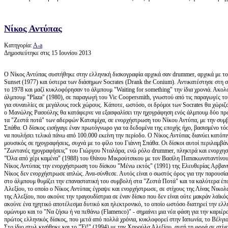
Νίκος Αντύπας
Κατηγορία:
Α-a
Δημοσιεύτηκε στις 15 Ιουνίου 2013
Ο Νίκος Αντύπας συστήθηκε στην ελληνική δισκογραφία αρχικά σαν
drummer, αρχικά με το
Sunset (1977) και ύστερα των διάσημων Socrates (Drank the Conium). Αντικατέστησε στη
το 1978 και μαζί κυκλοφόρησαν το άλμπουμ "Waiting for something" την ίδια χρονιά. Ακολ
άλμπουμ "Plaza" (1980), σε παραγωγή του Vic Coopersmith, γνωστού από τις παραγωγές το
για συναυλίες σε μεγάλους rock χώρους. Κάποτε, ωστόσο, οι δρόμοι των Socrates θα χώριζαν
ο Μανώλης Ρασούλης θα κατάφερνε να εξασφαλίσει την ηχογράφηση ενός άλμπουμ δύο πρ
τα "Ζεστά ποτά" των αδερφών Κατσιμίχα, σε ενορχήστρωση του Νίκου Αντύπα, με την συμβο
Σπάθα. Ο δίσκος εισήγαγε έναν πρωτόγνωρο για τα δεδομένα της εποχής ήχο, βασισμένο τόσο
να πουλήσει τελικά πάνω από 100.000 εκείνη την περίοδο. Ο Νίκος Αντύπας διανύει κατόπιν
μουσικός σε ηχογραφήσεις, συχνά με το φίλο του Γιάννη Σπάθα. Οι δίσκοι αυτοί περιλαμβά
"Ζωντανές ηχογραφήσεις" του Γιώργου Νταλάρα, ενώ ρόλο drummer, πληκτρά και ενορχηστρ
"Όλα από χέρι καμένα" (1988) του Θάνου Μικρούτσικου με τον Βασίλη Παπακωνσταντίνου. 
Νίκος Αντύπας την ενορχήστρωση του δίσκου "Μένω εκτός" (1991) της Ελευθερίας Αρβανιτ
Νίκος δεν ενορχήστρωσε απλώς. Ανα-σύνθεσε. Αυτός είναι ο σωστός όρος για την παρουσία
στο άλμπουμ θυμίζει την επαναστατική του συμβολή στα "Ζεστά Ποτά" και τα καλύτερα έπο
Αλεξίου, το οποίο ο Νίκος Αντύπας έγραψε και ενορχήστρωσε, σε στίχους της Λίνας Νικολ
της Αλεξίου, που ακούνε την τραγουδίστρια σε έναν δίσκο που δεν είναι ούτε μακράν λαϊκός
ακούνε ένα ηχητικό αποτέλεσμα δυτικό και ηλεκτρονικό, το οποίο ωστόσο διατηρεί την ελλην
ομώνυμο και το "Να ζήσω ή να πεθάνω (Flamenco)" - σημαίνει μια νέα φάση για την καριέρα 
πρώτος ελληνικός δίσκος, που μετά από πολλά χρόνια, κυκλοφορεί στην Ιαπωνία, το Βέλγιο,
Στο ίδιο στυλ κινήθηκε και το "Έϊ!" (1994) με την Χαρούλα Αλεξίου, αυτή τη φορά σε σ