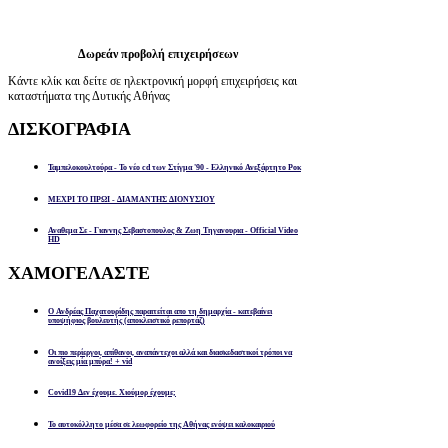
Δωρεάν προβολή επιχειρήσεων
Κάντε κλίκ και δείτε σε ηλεκτρονική μορφή επιχειρήσεις και
καταστήματα της Δυτικής Αθήνας
ΔΙΣΚΟΓΡΑΦΙΑ
Ταμπελοκουλτούρα - Το νέο cd των Στίγμα '90 - Ελληνικό Ανεξάρτητο Ροκ
ΜΕΧΡΙ ΤΟ ΠΡΩΙ - ΔΙΑΜΑΝΤΗΣ ΔΙΟΝΥΣΙΟΥ
Αναθεμα Σε - Γιαννης Σεβαστοπουλος & Ζωη Τηγανουρια - Official Video
HD
ΧΑΜΟΓΕΛΑΣΤΕ
Ο Ανδρέας Παχατουρίδης παραιτείται απο τη δημαρχία - κατεβαίνει
υποψήφιος βουλευτής (αποκλειστικό ρεπορτάζ)
Οι πιο περίεργοι, απίθανοι, αναπάντεχοι αλλά και διασκεδαστικοί τρόποι να
ανοίξεις μία μπύρα! + vid
Covid19 Δεν έχουμε. Χιούμορ έχουμε;
Το αυτοκόλλητο μέσα σε λεωφορείο της Αθήνας ενόψει καλοκαιριού