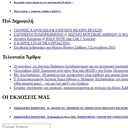
Βρε παππού, έτσι το κάνατε με την γιαγιά και πριν 50 χρόνια ;;;
Ήταν φτυστός, τ’ ορκίζομαι, ολόιδιος ο Αλέξης!!!
Πιό
Δημοφιλή
ΓΙΑΝΝΗΣ ΧΑΡΟΥΛΗΣ/8 & 9 ΙΟΥΝΙΟΥ/ΘΕΑΤΡΟ ΒΡΑΧΩΝ
ΕΛΕΥΘΕΡΟΙ ΠΟΛΙΟΡΚΗΜΕΝΟΙ @ ΜΕΓΑΡΟ ΜΟΥΣΙΚΗΣ ΑΘΗΝΩΝ 22 ΜΑΡ
Αντιγόνη Κατσούρη @ HALF NOTE Jazz Club 1 Απριλίου
Ο ΚΑΙΡΟΣ ΣΤΑ ΔΥΤΙΚΑ ΠΡΟΑΣΤΕΙΑ
Ελευθερία Αρβανιτάκη στο Θέατρο Βράχων Σάββατο 5 Σεπτεμβρίου 2015
Τελευταία
Άρθρα
Οι προτάσεις του Δικτύου Πράσινων Αυτοδιοικητικών για την αντιπυρική προστασ
«Σεπτέμβρης 2026: Επιστροφή στην πόλη. Και πάλι ΜΑΖΙ!» στο Άλσος Περιστερί
Μπ. Αλεξανδράτος: «Η ασφάλεια στις μετακινήσεις είναι υπόθεση που αφορά όλου
Ο Αντιπεριφερειάρχης Δυτικού Τομέα Αθηνών κ. Μπάμπης Αλεξανδράτος στη δρά
«Μια αγκαλιά αρκεί… για μια ζωή μαζί!» στο Αιγάλεω
Εργασίες συντήρησης και επισκευές πραγματοποιούνται σε σχολεία του Δήμου Χαϊδ
ΟΙ
ΕΚΔΟΣΕΙΣ ΜΑΣ
ΠΑΙΔΑΓΩΓΙΚΑ ΠΑΡΑΜΥΘΙΑ - Το "ΑΚΟΥΣΕ ΤΟ - ΖΩΓΡΑΦΙΣΕ ΤΟ" ΑΡΕΣΕΙ ΣΤΟΥΣ ΜΕΓΑΛΟΥΣ ΚΑΙ ΞΕΤΡΕ
ΠΑΙΔΑΓΩΓΙΚΑ ΠΑΡΑΜΥΘΙΑ - Το Παραμύθι στη βροχή ΜΙΑ "ΠΑΡΑΜΥΘΕΝΙΑ" ΓΕΦΥΡΑ ΠΟΥ ΕΝΩΝΕΙ ΤΟΥ