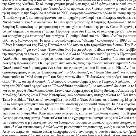
της ίδιας της Αλεξίου. Το άλμπουμ γνώρισε μεγάλη επιτυχία, αλλά φάνηκε ότι οι ρεαλιστικο
έδεσαν τόσο με τη μουσική του Νίκου Αντύπα, προκαλώντας λιγότερη συγκίνηση από το "Δ
τρίτη φορά με την Χαρούλα Αλεξίου το 2000, ενορχηστρώνοντας το πρώτο άλμπουμ της τραγ
"Παράξενο φως", και καταφέρνοντας μια πετυχημένη συνύπαρξη ετερόκλητων συνθέσεων 
Νικολόπουλου και δύο δικών του. Το 1997 ήταν η σειρά της Άλκηστης Πρωτοψάλτη. Μετά 
Σταμάτη Κραουνάκη και με πρόσφατη την επιτυχία του δίσκου της με τον Goran Bregovic, 
ξυπνά" σήμανε μια στροφή γι' αυτήν. Ηχογραφημένο στο Παρίσι, το άλμπουμ άφησε πίσω το
και υποσχέσεις για επιστροφή και συνέχεια. Οι ρυθμοί δουλειάς του Νίκου Αντύπα για τα επ
ελληνικής δισκογραφίας. Το πρώτο του solo άλμπουμ, "Θεατής" κυκλοφορεί το 1998 με πολ
Γιάννη Κότσιρα και της Έλλης Πασπαλά σε δύο από τα τρία τραγούδια του δίσκου. Την ίδια
θάλασσα μικρή" για τον δίσκο "Τραγούδια έγραψα για φίλους - Tribute στον Διονύση Σαββ
την παραγωγή σε τρία κομμάτια (τα άλλα δύο είναι το "Μυστικό τοπίο" με την Α.Πρωτοψάλ
Ακολουθεί η συνδρομή στο πρώτο προσωπικό άλμπουμ του Γιάννη Σπάθα, "Τα μυστικά του δ
Άλκηστη Πρωτοψάλτη. Οι "Σφαίρες" είναι από τις λίγες περιπτώσεις υποεκτιμημένων δίσκω
Νικολακοπούλου δημιουργούν ένα είδος concept αφηγηματικού δίσκου, με το Νίκο Αντύπα να
αριστουργήματα, όπως τα "Εμπορεύματα", το "Ακίνδυνος", τα "Καλά Μαντάτα" και το ενα
διασκευάζει το "Mad about you" του Sting για τον δίσκο "Η άσφαλτος που τρέχει" και την 
σειρά "Κάτω απ'την Ακρόπολη", άλμπουμ στο οποίο συμμετέχουν ο Γιώργος Νταλάρας, η
τέλη του 2002 κυκλοφορεί και το "Οπωσδήποτε παράθυρο", μια από κοινού δουλειά με το 
και σε στίχους Λ.Νικολακοπούλου. Στον δίσκο συμμετέχουν η Ελένη Βιτάλη, ο Λαυρέντης Μ
Μανώλης Λιδάκης και ο Πάνος Κατσιμίχας, ενώ ραδιοφωνική επιτυχία γίνεται το "Ναι θα 
Tania Nassibian, "Έκλειψις", αναλαμβάνει το 2003 ο Νίκος Αντύπας, σε στίχους της Μυρτώ
με τα δεύτερα φωνητικά του την αγάπη του συνθέτη για τα world στοιχεία. Το 2004 έρχετα
προσπαθεί να πετύχει μια σύγκλιση του δικού του ήχου με το ύφος της Μαρινέλλας, παράγον
είχε θέσει στο παρελθόν. Κάτι παρόμοιο έγινε φέτος και με το "Δύσκολη καρδιά" του Δη
Αντύπα με αντρική φωνή), όπου φαίνεται ότι το εγχείρημα του παντρέματος του λαϊκού και
των εμπορικών ή μη επιτυχιών του και δεδομένου του πρωτοποριακού ήχου που εισήγαγε ο 
μουσική είναι εντυπωσιακή. Δουλεύωντας με computer programming, χωρίς όμως να ξεχνά πο
Αντύπας ανήκει στη σπάνια εκείνη κατηγορία συνθετών / ενορχηστρωτών / παραγωγών (μα
που πατούν στην ελληνική πραγματικότητα για να δώσουν έναν ήχο διεθνή - ή και αντίστρο