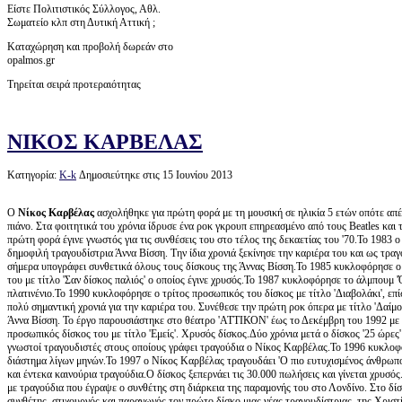
Είστε Πολιτιστικός Σύλλογος, Αθλ.
Σωματείο κλπ στη Δυτική Αττική ;
Καταχώρηση και προβολή δωρεάν στο
opalmos.gr
Τηρείται σειρά προτεραιότητας
ΝΙΚΟΣ ΚΑΡΒΕΛΑΣ
Κατηγορία:
Κ-k
Δημοσιεύτηκε στις 15 Ιουνίου 2013
Ο
Νίκος Καρβέλας
ασχολήθηκε για πρώτη φορά με τη μουσική σε ηλικία 5 ετών οπότε απέ
πιάνο. Στα φοιτητικά του χρόνια ίδρυσε ένα ροκ γκρουπ επηρεασμένο από τους Beatles και 
πρώτη φορά έγινε γνωστός για τις συνθέσεις του στο τέλος της δεκαετίας του '70.Το 1983 
δημοφιλή τραγουδίστρια Άννα Βίσση. Την ίδια χρονιά ξεκίνησε την καριέρα του και ως τραγ
σήμερα υπογράφει συνθετικά όλους τους δίσκους της Άννας Βίσση.Το 1985 κυκλοφόρησε 
του με τίτλο 'Σαν δίσκος παλιός' ο οποίος έγινε χρυσός.Το 1987 κυκλοφόρησε το άλμπουμ 'Ό
πλατινένιο.Το 1990 κυκλοφόρησε ο τρίτος προσωπικός του δίσκος με τίτλο 'Διαβολάκι', επ
πολύ σημαντική χρονιά για την καριέρα του. Συνέθεσε την πρώτη ροκ όπερα με τίτλο 'Δαίμο
Άννα Βίσση. Το έργο παρουσιάστηκε στο θέατρο 'ΑΤΤΙΚΟΝ' έως το Δεκέμβρη του 1992 με 
προσωπικός δίσκος του με τίτλο 'Εμείς'. Χρυσός δίσκος.Δύο χρόνια μετά ο δίσκος '25 ώρες'
γνωστοί τραγουδιστές στους οποίους γράφει τραγούδια ο Νίκος Καρβέλας.Το 1996 κυκλοφορε
διάστημα λίγων μηνών.Το 1997 ο Νίκος Καρβέλας τραγουδάει 'Ο πιο ευτυχισμένος άνθρωπος
και έντεκα καινούρια τραγούδια.Ο δίσκος ξεπερνάει τις 30.000 πωλήσεις και γίνεται χρυσό
με τραγούδια που έγραψε ο συνθέτης στη διάρκεια της παραμονής του στο Λονδίνο. Στο δί
συνθέτης, στιχουργός και παραγωγός τον πρώτο δίσκο μιας νέας τραγουδίστριας, της Χρισ