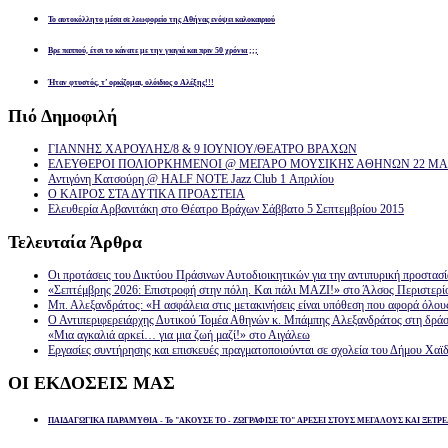
Το αυτοκόλλητο μέσα σε λεωφορείο της Αθήνας ενόψει καλοκαιριού
Βρε παππού, έτσι το κάνατε με την γιαγιά και πριν 50 χρόνια ;;;
Ήταν φτυστός, τ’ ορκίζομαι, ολόιδιος ο Αλέξης!!!
Πιό
Δημοφιλή
ΓΙΑΝΝΗΣ ΧΑΡΟΥΛΗΣ/8 & 9 ΙΟΥΝΙΟΥ/ΘΕΑΤΡΟ ΒΡΑΧΩΝ
ΕΛΕΥΘΕΡΟΙ ΠΟΛΙΟΡΚΗΜΕΝΟΙ @ ΜΕΓΑΡΟ ΜΟΥΣΙΚΗΣ ΑΘΗΝΩΝ 22 ΜΑΡ
Αντιγόνη Κατσούρη @ HALF NOTE Jazz Club 1 Απριλίου
Ο ΚΑΙΡΟΣ ΣΤΑ ΔΥΤΙΚΑ ΠΡΟΑΣΤΕΙΑ
Ελευθερία Αρβανιτάκη στο Θέατρο Βράχων Σάββατο 5 Σεπτεμβρίου 2015
Τελευταία
Άρθρα
Οι προτάσεις του Δικτύου Πράσινων Αυτοδιοικητικών για την αντιπυρική προστασ
«Σεπτέμβρης 2026: Επιστροφή στην πόλη. Και πάλι ΜΑΖΙ!» στο Άλσος Περιστερί
Μπ. Αλεξανδράτος: «Η ασφάλεια στις μετακινήσεις είναι υπόθεση που αφορά όλου
Ο Αντιπεριφερειάρχης Δυτικού Τομέα Αθηνών κ. Μπάμπης Αλεξανδράτος στη δρά
«Μια αγκαλιά αρκεί… για μια ζωή μαζί!» στο Αιγάλεω
Εργασίες συντήρησης και επισκευές πραγματοποιούνται σε σχολεία του Δήμου Χαϊδ
ΟΙ
ΕΚΔΟΣΕΙΣ ΜΑΣ
ΠΑΙΔΑΓΩΓΙΚΑ ΠΑΡΑΜΥΘΙΑ - Το "ΑΚΟΥΣΕ ΤΟ - ΖΩΓΡΑΦΙΣΕ ΤΟ" ΑΡΕΣΕΙ ΣΤΟΥΣ ΜΕΓΑΛΟΥΣ ΚΑΙ ΞΕΤΡΕ