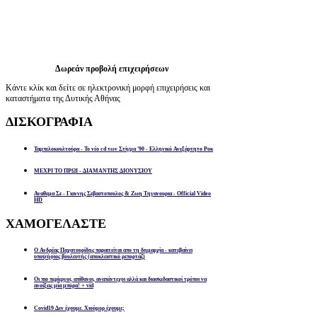
Δωρεάν προβολή επιχειρήσεων
Κάντε κλίκ και δείτε σε ηλεκτρονική μορφή επιχειρήσεις και
καταστήματα της Δυτικής Αθήνας
ΔΙΣΚΟΓΡΑΦΙΑ
Ταμπελοκουλτούρα - Το νέο cd των Στίγμα '90 - Ελληνικό Ανεξάρτητο Ροκ
ΜΕΧΡΙ ΤΟ ΠΡΩΙ - ΔΙΑΜΑΝΤΗΣ ΔΙΟΝΥΣΙΟΥ
Αναθεμα Σε - Γιαννης Σεβαστοπουλος & Ζωη Τηγανουρια - Official Video
HD
ΧΑΜΟΓΕΛΑΣΤΕ
Ο Ανδρέας Παχατουρίδης παραιτείται απο τη δημαρχία - κατεβαίνει
υποψήφιος βουλευτής (αποκλειστικό ρεπορτάζ)
Οι πιο περίεργοι, απίθανοι, αναπάντεχοι αλλά και διασκεδαστικοί τρόποι να
ανοίξεις μία μπύρα! + vid
Covid19 Δεν έχουμε. Χιούμορ έχουμε;