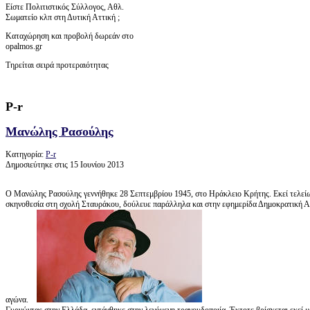
Είστε Πολιτιστικός Σύλλογος, Αθλ.
Σωματείο κλπ στη Δυτική Αττική ;
Καταχώρηση και προβολή δωρεάν στο
opalmos.gr
Τηρείται σειρά προτεραιότητας
Ρ-r
Μανώλης Ρασούλης
Κατηγορία:
Ρ-r
Δημοσιεύτηκε στις 15 Ιουνίου 2013
Ο Μανώλης Ρασούλης γεννήθηκε 28 Σεπτεμβρίου 1945, στο Ηράκλειο Κρήτης. Εκεί τελείωσ
σκηνοθεσία στη σχολή Σταυράκου, δούλευε παράλληλα και στην εφημερίδα Δημοκρατική Αλ
αγώνα.
Γυρνώντας στην Ελλάδα, εντάχθηκε στην λεγόμενη τραγουδοποιία. Έκτοτε βρίσκεται εκεί με