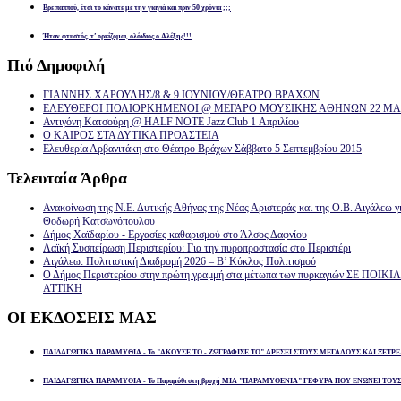
Βρε παππού, έτσι το κάνατε με την γιαγιά και πριν 50 χρόνια ;;;
Ήταν φτυστός, τ’ ορκίζομαι, ολόιδιος ο Αλέξης!!!
Πιό
Δημοφιλή
ΓΙΑΝΝΗΣ ΧΑΡΟΥΛΗΣ/8 & 9 ΙΟΥΝΙΟΥ/ΘΕΑΤΡΟ ΒΡΑΧΩΝ
ΕΛΕΥΘΕΡΟΙ ΠΟΛΙΟΡΚΗΜΕΝΟΙ @ ΜΕΓΑΡΟ ΜΟΥΣΙΚΗΣ ΑΘΗΝΩΝ 22 ΜΑΡ
Αντιγόνη Κατσούρη @ HALF NOTE Jazz Club 1 Απριλίου
Ο ΚΑΙΡΟΣ ΣΤΑ ΔΥΤΙΚΑ ΠΡΟΑΣΤΕΙΑ
Ελευθερία Αρβανιτάκη στο Θέατρο Βράχων Σάββατο 5 Σεπτεμβρίου 2015
Τελευταία
Άρθρα
Ανακοίνωση της Ν.Ε. Δυτικής Αθήνας της Νέας Αριστεράς και της Ο.Β. Αιγάλεω γ
Θοδωρή Κατσωνόπουλου
Δήμος Χαϊδαρίου - Εργασίες καθαρισμού στο Άλσος Δαφνίου
Λαϊκή Συσπείρωση Περιστερίου: Για την πυροπροστασία στο Περιστέρι
Αιγάλεω: Πολιτιστική Διαδρομή 2026 – Β’ Κύκλος Πολιτισμού
Ο Δήμος Περιστερίου στην πρώτη γραμμή στα μέτωπα των πυρκαγιών ΣΕ ΠΟ
ΑΤΤΙΚΗ
ΟΙ
ΕΚΔΟΣΕΙΣ ΜΑΣ
ΠΑΙΔΑΓΩΓΙΚΑ ΠΑΡΑΜΥΘΙΑ - Το "ΑΚΟΥΣΕ ΤΟ - ΖΩΓΡΑΦΙΣΕ ΤΟ" ΑΡΕΣΕΙ ΣΤΟΥΣ ΜΕΓΑΛΟΥΣ ΚΑΙ ΞΕΤΡΕ
ΠΑΙΔΑΓΩΓΙΚΑ ΠΑΡΑΜΥΘΙΑ - Το Παραμύθι στη βροχή ΜΙΑ "ΠΑΡΑΜΥΘΕΝΙΑ" ΓΕΦΥΡΑ ΠΟΥ ΕΝΩΝΕΙ ΤΟΥ