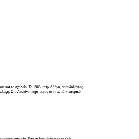
ε και το σχολείο. Το 1963, στην Αθήνα, σπουδάζοντας
λαγή. Στο Λονδίνο, πήρε μέρος στον αντιδικτατορικό
 αρκετή επιτυχία. Έχει γράψει άρθρα σε πολλές