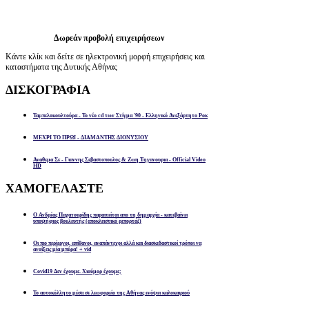
Δωρεάν προβολή επιχειρήσεων
Κάντε κλίκ και δείτε σε ηλεκτρονική μορφή επιχειρήσεις και
καταστήματα της Δυτικής Αθήνας
ΔΙΣΚΟΓΡΑΦΙΑ
Ταμπελοκουλτούρα - Το νέο cd των Στίγμα '90 - Ελληνικό Ανεξάρτητο Ροκ
ΜΕΧΡΙ ΤΟ ΠΡΩΙ - ΔΙΑΜΑΝΤΗΣ ΔΙΟΝΥΣΙΟΥ
Αναθεμα Σε - Γιαννης Σεβαστοπουλος & Ζωη Τηγανουρια - Official Video
HD
ΧΑΜΟΓΕΛΑΣΤΕ
Ο Ανδρέας Παχατουρίδης παραιτείται απο τη δημαρχία - κατεβαίνει
υποψήφιος βουλευτής (αποκλειστικό ρεπορτάζ)
Οι πιο περίεργοι, απίθανοι, αναπάντεχοι αλλά και διασκεδαστικοί τρόποι να
ανοίξεις μία μπύρα! + vid
Covid19 Δεν έχουμε. Χιούμορ έχουμε;
Το αυτοκόλλητο μέσα σε λεωφορείο της Αθήνας ενόψει καλοκαιριού