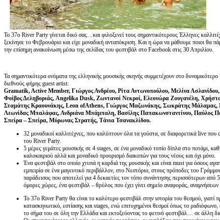
To 37ο River Party γίνεται δικό σας…και φιλοξενεί τους σημαντικότερους Έλληνες καλλιτέ
ξεκίνησε το Φεβρουάριο και είχε μοναδική ανταπόκριση. Kαι η ώρα να μάθουμε ποιοι θα πά
την επίσημη ανακοίνωση μέσω της σελίδας του φεστιβάλ στο Facebook στις 30 Απριλίου.
Τα σημαντικότερα ονόματα της ελληνικής μουσικής σκηνής συμμετέχουν στο δυναμικότερο li
διεθνούς φήμης guest artist:
Gramatik, Active Member, Γιώργος Ανδρέου, Ρίτα Αντωνοπούλου, Μελίνα Ασλανίδου,
Φοίβος Δεληβοριάς, Angelika Dusk, Ζωντανοί Νεκροί, Ελεονώρα Ζουγανέλη, Χρήστο
Σταμάτης Κραουνάκης, Leon ofAthens, Γιώργος Μαζωνάκης, Σωκράτης Μάλαμας, M
Λεωνίδας Μπαλάφας, Ανδριάνα Μπάμπαλη, Βασίλης Παπακωνσταντίνου, Παύλος Παυ
Σπείρα – Σπείρα, Μύρωνας Στρατής, Tάνια Τσανακλίδου.
32 μοναδικοί καλλιτέχνες, που καλύπτουν όλα τα γούστα, σε διαφορετικά live που 
του River Party.
5 μέρες γεμάτες μουσικής σε 4 stages, σε ένα μοναδικό τοπίο δίπλα στο ποτάμι, κα
καλοκαιριού αλλά και μοναδικό προορισμό διακοπών για τους νέους και όχι μόνο.
Ένα φεστιβάλ στο οποίο χτυπά η καρδιά της μουσικής και είναι must για όσους α
εμπειρία σε ένα μαγευτικό περιβάλλον, στο Νεστόριο, στους πρόποδες του Γράμμο
παράδεισος που αποτελεί για 4 δεκαετίες τον τόπο συνάντησης περισσότερων από 
όμορες χώρες, ένα φεστιβάλ – θρύλος που έχει γίνει σημείο αναφοράς, αναμνήσεων κ
Το 37ο River Party θα είναι το καλύτερο φεστιβάλ στην ιστορία του θεσμού, γιατί 
κατασκηνωτικό, εστίασης και stages, ενώ επιτυχημένοι θεσμοί όπως το ραδιόφωνο,
το σήμα του σε όλη την Ελλάδα και εκτοξεύοντας το φετινό φεστιβάλ… σε άλλη δ