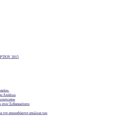
ΤΙΟΥ 2015
αρίου.
ου Αιγάλεω
εριστερίου
υ στον Σεβασμιότατο
ια την απροσδόκητη απώλεια του