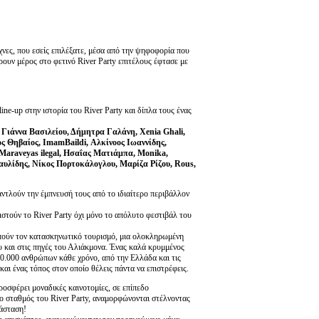
χνες, που εσείς επιλέξατε, μέσα από την ψηφοφορία που
ρουν μέρος στο φετινό River Party επιτέλους έφτασε με
ne-up στην ιστορία του River Party και δίπλα τους ένας
 Γιάννα Βασιλείου, Δήμητρα Γαλάνη, Xenia Ghali,
ς Θηβαίος, ImamBaildi, Αλκίνοος Ιωαννίδης,
araveyas ilegal, Ησαΐας Ματιάμπα, Monika,
λίδης, Νίκος Πορτοκάλογλου, Μαρίζα Ρίζου, Rous,
αντλούν την έμπνευσή τους από το ιδιαίτερο περιβάλλον
θιστούν το River Party όχι μόνο το απόλυτο φεστιβάλ του
γαπούν τον κατασκηνωτικό τουρισμό, μια ολοκληρωμένη
υ και στις πηγές του Αλιάκμονα. Ένας καλά κρυμμένος
50.000 ανθρώπων κάθε χρόνο, από την Ελλάδα και τις
αι ένας τόπος στον οποίο θέλεις πάντα να επιστρέφεις.
προσφέρει μοναδικές καινοτομίες, σε επίπεδο
 ο σταθμός του River Party, αναμορφώνονται στέλνοντας
ιάσταση!