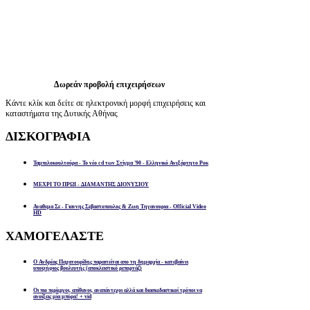
Δωρεάν προβολή επιχειρήσεων
Κάντε κλίκ και δείτε σε ηλεκτρονική μορφή επιχειρήσεις και
καταστήματα της Δυτικής Αθήνας
ΔΙΣΚΟΓΡΑΦΙΑ
Ταμπελοκουλτούρα - Το νέο cd των Στίγμα '90 - Ελληνικό Ανεξάρτητο Ροκ
ΜΕΧΡΙ ΤΟ ΠΡΩΙ - ΔΙΑΜΑΝΤΗΣ ΔΙΟΝΥΣΙΟΥ
Αναθεμα Σε - Γιαννης Σεβαστοπουλος & Ζωη Τηγανουρια - Official Video
HD
ΧΑΜΟΓΕΛΑΣΤΕ
Ο Ανδρέας Παχατουρίδης παραιτείται απο τη δημαρχία - κατεβαίνει
υποψήφιος βουλευτής (αποκλειστικό ρεπορτάζ)
Οι πιο περίεργοι, απίθανοι, αναπάντεχοι αλλά και διασκεδαστικοί τρόποι να
ανοίξεις μία μπύρα! + vid