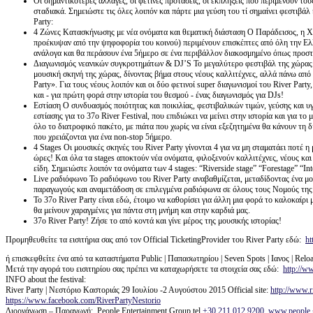
Οι σημαντικότερες αλλαγές, οι φετινές προτάσεις, οι εκπλήξεις που περιμένουν το
σταδιακά. Σημειώστε τις όλες λοιπόν και πάρτε μια γεύση του τί σημαίνει φεστιβάλ
Party:
4 Ζώνες Κατασκήνωσης με νέα ονόματα και θεματική διάσταση Ο Παράδεισος, η Χα
προέκυψαν από την ψηφοφορία του κοινού) περιμένουν επισκέπτες από όλη την Ελλ
ανάλογα και θα περάσουν ένα 5ήμερο σε ένα περιβάλλον διακοσμημένο όπως προστ
Διαγωνισμός νεανικών συγκροτημάτων & DJ’S Το μεγαλύτερο φεστιβάλ της χώρας δε
μουσική σκηνή της χώρας, δίνοντας βήμα στους νέους καλλιτέχνες, αλλά πάνω από
Party». Για τους νέους λοιπόν και οι δύο φετινοί super διαγωνισμοί του River Part
και - για πρώτη φορά στην ιστορία του θεσμού - ένας διαγωνισμός για DJs!
Εστίαση Ο συνδυασμός ποιότητας και ποικιλίας, φεστιβαλικών τιμών, γεύσης και υ
εστίασης για το 37ο River Festival, που επιδιώκει να μείνει στην ιστορία και για τ
όλο το διατροφικό πακέτο, με πιάτα που χωρίς να είναι εξεζητημένα θα κάνουν τη
που χρειάζονται για ένα non-stop 5ήμερο.
4 Stages Οι μουσικές σκηνές του River Party γίνονται 4 για να μη σταματάει ποτέ η
ώρες! Και όλα τα stages αποκτούν νέα ονόματα, φιλοξενούν καλλιτέχνες, νέους και
είδη. Σημειώστε λοιπόν τα ονόματα των 4 stages: “Riverside stage” “Forestage” “Into
Live ραδιόφωνο To ραδιόφωνο του River Party αναβαθμίζεται, μεταδίδοντας ένα μ
παραγωγούς και αναμετάδοση σε επιλεγμένα ραδιόφωνα σε όλους τους Νομούς της
Το 37ο River Party είναι εδώ, έτοιμο να καθορίσει για άλλη μια φορά το καλοκαίρι μ
θα μείνουν χαραγμένες για πάντα στη μνήμη και στην καρδιά μας.
37ο River Party! Ζήσε το από κοντά και γίνε μέρος της μουσικής ιστορίας!
Προμηθευθείτε τα εισιτήρια σας από τον Official TicketingProvider του River Party εδώ:
ht
ή επισκεφθείτε ένα από τα καταστήματα Public | Παπασωτηρίου | Seven Spots | Ιανος | Relo
Μετά την αγορά του εισιτηρίου σας πρέπει να καταχωρήσετε τα στοιχεία σας εδώ:
http://ww
INFO about the festival:
River Party | Νεστόριο Καστοριάς 29 Ιουλίου -2 Αυγούστου 2015 Official site:
http://www.r
https://www.facebook.com/RiverPartyNestorio
Διοργάνωση – Παραγωγή: People Entertainment Group tel
+30 211 012 9200
,
www.people.