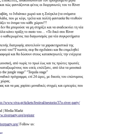
υς επισκέπτες, ανακοινώνονταν τον προηγούμενο μήνα
 και πώς φαντάζονται φέτος οι διοργανωτές του το River
βάη, το Ινδιάνικο χωριό και η Ζούγκλα (τα ονόματα
άδα, που με κέφι, τρέλα και πολλή φαντασία θα ντυθούν
άζει το όνομα του κάθε χώρου!!!
ν θα μπορούσε να μη στηρίζει και να αναδεικνύει τη νέα
 όλα κάνει πράξη το moto του… «Το δικό σου River
y, ο καθιερωμένος πια διαγωνισμός για νέα συγκροτήματα
γιεινής διατροφής αποτελούν τα χαρακτηριστικά της
ο μενού του!!Γνωστός σεφ θα σχεδιάσει και θα επιμεληθεί
 διαφορά και θα δώσουν στους κατασκηνωτές την ενέργεια
 μουσική, από νωρίς το πρωί έως και τις πρώτες πρωινές
 καταξιωμένους που εσείς επιλέξατε, από όλα τα μουσικά
 the jungle stage” “Tequila stage”
οναδικό πρόγραμμα, επί 24 ώρες, με δικούς του επώνυμους
 χώρας.
ας και να μας χαρίσει μοναδικές στιγμές και εμπειρίες που
tp://www.viva.gr/tickets/festival/nestorio/37o-river-party/
ad | Media Markt
w.riverparty.org/register
iverparty.org/
Follow us:
gr