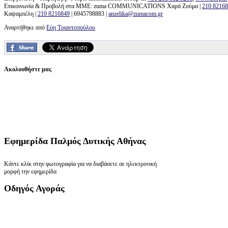
Επικοινωνία & Προβολή στα ΜΜΕ: zuma COMMUNICATIONS Χαρά Ζούμα |
210 8216
Καψαμπέλη |
210 8216849
| 6945798883 |
anzelika@zumacom.gr
Αναρτήθηκε από
Εύη Τριαντοπούλου
Ακολουθήστε μας
Εφημερίδα
Παλμός Δυτικής Αθήνας
Κάντε κλίκ στην φωτογραφία για να διαβάσετε σε ηλεκτρονική
μορφή την εφημερίδα
Οδηγός
Αγοράς