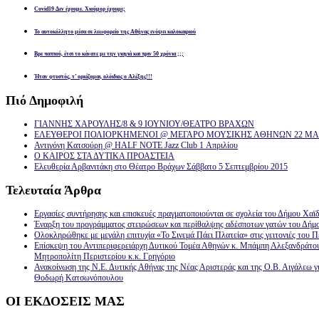
Covid19 Δεν έχουμε. Χιούμορ έχουμε;
Το αυτοκόλλητο μέσα σε λεωφορείο της Αθήνας ενόψει καλοκαιριού
Βρε παππού, έτσι το κάνατε με την γιαγιά και πριν 50 χρόνια ;;;
Ήταν φτυστός, τ’ ορκίζομαι, ολόιδιος ο Αλέξης!!!
Πιό
Δημοφιλή
ΓΙΑΝΝΗΣ ΧΑΡΟΥΛΗΣ/8 & 9 ΙΟΥΝΙΟΥ/ΘΕΑΤΡΟ ΒΡΑΧΩΝ
ΕΛΕΥΘΕΡΟΙ ΠΟΛΙΟΡΚΗΜΕΝΟΙ @ ΜΕΓΑΡΟ ΜΟΥΣΙΚΗΣ ΑΘΗΝΩΝ 22 ΜΑΡ
Αντιγόνη Κατσούρη @ HALF NOTE Jazz Club 1 Απριλίου
Ο ΚΑΙΡΟΣ ΣΤΑ ΔΥΤΙΚΑ ΠΡΟΑΣΤΕΙΑ
Ελευθερία Αρβανιτάκη στο Θέατρο Βράχων Σάββατο 5 Σεπτεμβρίου 2015
Τελευταία
Άρθρα
Εργασίες συντήρησης και επισκευές πραγματοποιούνται σε σχολεία του Δήμου Χαϊδ
Έναρξη του προγράμματος στειρώσεων και περίθαλψης αδέσποτων γατών του Δήμ
Ολοκληρώθηκε με μεγάλη επιτυχία «Το Σινεμά Πάει Πλατεία» στις γειτονιές του Π
Επίσκεψη του Αντιπεριφερειάρχη Δυτικού Τομέα Αθηνών κ. Μπάμπη Αλεξανδράτο
Μητροπολίτη Περιστερίου κ.κ. Γρηγόριο
Ανακοίνωση της Ν.Ε. Δυτικής Αθήνας της Νέας Αριστεράς και της Ο.Β. Αιγάλεω γ
Θοδωρή Κατσωνόπουλου
ΟΙ
ΕΚΔΟΣΕΙΣ ΜΑΣ