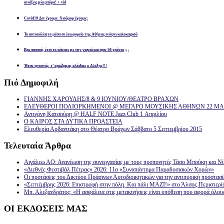
ανοίξεις μία μπύρα! + vid
Covid19 Δεν έχουμε. Χιούμορ έχουμε;
Το αυτοκόλλητο μέσα σε λεωφορείο της Αθήνας ενόψει καλοκαιριού
Βρε παππού, έτσι το κάνατε με την γιαγιά και πριν 50 χρόνια ;;;
Ήταν φτυστός, τ’ ορκίζομαι, ολόιδιος ο Αλέξης!!!
Πιό
Δημοφιλή
ΓΙΑΝΝΗΣ ΧΑΡΟΥΛΗΣ/8 & 9 ΙΟΥΝΙΟΥ/ΘΕΑΤΡΟ ΒΡΑΧΩΝ
ΕΛΕΥΘΕΡΟΙ ΠΟΛΙΟΡΚΗΜΕΝΟΙ @ ΜΕΓΑΡΟ ΜΟΥΣΙΚΗΣ ΑΘΗΝΩΝ 22 ΜΑΡ
Αντιγόνη Κατσούρη @ HALF NOTE Jazz Club 1 Απριλίου
Ο ΚΑΙΡΟΣ ΣΤΑ ΔΥΤΙΚΑ ΠΡΟΑΣΤΕΙΑ
Ελευθερία Αρβανιτάκη στο Θέατρο Βράχων Σάββατο 5 Σεπτεμβρίου 2015
Τελευταία
Άρθρα
Αιγάλεω ΑΟ: Ανανέωση της συνεργασίας με τους προπονητές Τάσο Μπούκη και Ν
«Διεθνές Φεστιβάλ Πέτρας» 2026: 11ο «Συναπάντημα Παραδοσιακών Χορών»
Οι προτάσεις του Δικτύου Πράσινων Αυτοδιοικητικών για την αντιπυρική προστασ
«Σεπτέμβρης 2026: Επιστροφή στην πόλη. Και πάλι ΜΑΖΙ!» στο Άλσος Περιστερί
Μπ. Αλεξανδράτος: «Η ασφάλεια στις μετακινήσεις είναι υπόθεση που αφορά όλου
ΟΙ
ΕΚΔΟΣΕΙΣ ΜΑΣ