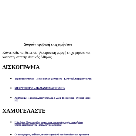
Δωρεάν προβολή επιχειρήσεων
Κάντε κλίκ και δείτε σε ηλεκτρονική μορφή επιχειρήσεις και
καταστήματα της Δυτικής Αθήνας
ΔΙΣΚΟΓΡΑΦΙΑ
Ταμπελοκουλτούρα - Το νέο cd των Στίγμα '90 - Ελληνικό Ανεξάρτητο Ροκ
ΜΕΧΡΙ ΤΟ ΠΡΩΙ - ΔΙΑΜΑΝΤΗΣ ΔΙΟΝΥΣΙΟΥ
Αναθεμα Σε - Γιαννης Σεβαστοπουλος & Ζωη Τηγανουρια - Official Video
HD
ΧΑΜΟΓΕΛΑΣΤΕ
Ο Ανδρέας Παχατουρίδης παραιτείται απο τη δημαρχία - κατεβαίνει
υποψήφιος βουλευτής (αποκλειστικό ρεπορτάζ)
Οι πιο περίεργοι, απίθανοι, αναπάντεχοι αλλά και διασκεδαστικοί τρόποι να