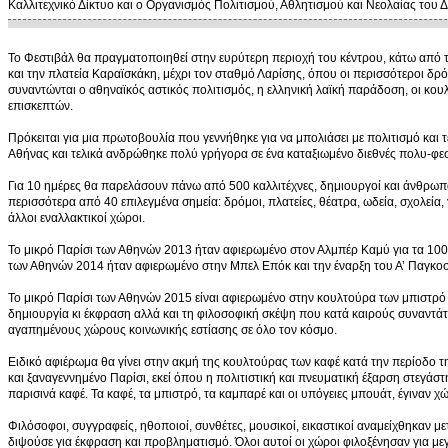
Καλλιτεχνικό Δίκτυο και ο Οργανισμός Πολιτισμού, Αθλητισμού και Νεολαίας του
Το Φεστιβάλ θα πραγματοποιηθεί στην ευρύτερη περιοχή του κέντρου, κάτω από 
και την πλατεία Καραϊσκάκη, μέχρι τον σταθμό Λαρίσης, όπου οι περισσότεροι δρό
συναντώνται ο αθηναϊκός αστικός πολιτισμός, η ελληνική λαϊκή παράδοση, οι κου
επισκεπτών.
Πρόκειται για μια πρωτοβουλία που γεννήθηκε για να μπολιάσει με πολιτισμό και τ
Αθήνας και τελικά ανδρώθηκε πολύ γρήγορα σε ένα καταξιωμένο διεθνές πολυ-φεσ
Για 10 ημέρες θα παρελάσουν πάνω από 500 καλλιτέχνες, δημιουργοί και άνθρωπο
περισσότερα από 40 επιλεγμένα σημεία: δρόμοι, πλατείες, θέατρα, ωδεία, σχολεία, 
άλλοι εναλλακτικοί χώροι.
To μικρό Παρίσι των Αθηνών 2013 ήταν αφιερωμένο στον Αλμπέρ Καμύ για τα 100 
των Αθηνών 2014 ήταν αφιερωμένο στην Μπελ Επόκ και την έναρξη του Α’ Παγκο
Το μικρό Παρίσι των Αθηνών 2015 είναι αφιερωμένο στην κουλτούρα των μπιστρό κ
δημιουργία κι έκφραση αλλά και τη φιλοσοφική σκέψη που κατά καιρούς συναντάτα
αγαπημένους χώρους κοινωνικής εστίασης σε όλο τον κόσμο.
Ειδικό αφιέρωμα θα γίνει στην ακμή της κουλτούρας των καφέ κατά την περίοδο 
και ξαναγεννημένο Παρίσι, εκεί όπου η πολιτιστική και πνευματική έξαρση στεγά
παρισινά καφέ. Τα καφέ, τα μπιστρό, τα καμπαρέ και οι υπόγειες μπουάτ, έγιναν 
Φιλόσοφοι, συγγραφείς, ηθοποιοί, συνθέτες, μουσικοί, εικαστικοί αναμείχθηκαν μ
διψούσε για έκφραση και προβληματισμό. Όλοι αυτοί οι χώροι φιλοξένησαν για μ