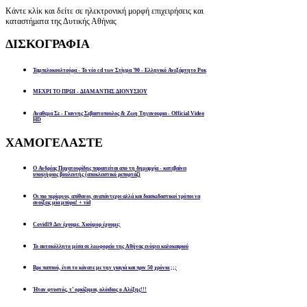
Κάντε κλίκ και δείτε σε ηλεκτρονική μορφή επιχειρήσεις και
καταστήματα της Δυτικής Αθήνας
ΔΙΣΚΟΓΡΑΦΙΑ
Ταμπελοκουλτούρα - Το νέο cd των Στίγμα '90 - Ελληνικό Ανεξάρτητο Ροκ
ΜΕΧΡΙ ΤΟ ΠΡΩΙ - ΔΙΑΜΑΝΤΗΣ ΔΙΟΝΥΣΙΟΥ
Αναθεμα Σε - Γιαννης Σεβαστοπουλος & Ζωη Τηγανουρια - Official Video
HD
ΧΑΜΟΓΕΛΑΣΤΕ
Ο Ανδρέας Παχατουρίδης παραιτείται απο τη δημαρχία - κατεβαίνει
υποψήφιος βουλευτής (αποκλειστικό ρεπορτάζ)
Οι πιο περίεργοι, απίθανοι, αναπάντεχοι αλλά και διασκεδαστικοί τρόποι να
ανοίξεις μία μπύρα! + vid
Covid19 Δεν έχουμε. Χιούμορ έχουμε;
Το αυτοκόλλητο μέσα σε λεωφορείο της Αθήνας ενόψει καλοκαιριού
Βρε παππού, έτσι το κάνατε με την γιαγιά και πριν 50 χρόνια ;;;
Ήταν φτυστός, τ’ ορκίζομαι, ολόιδιος ο Αλέξης!!!