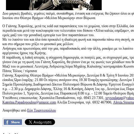
Δυο μαγικές βραδιές, γεμάτες παλμό, συναίσθημα, ένταση και ενέργεια, θα ζήσουν όλοι οι 
Ιουνίου στο Θέατρο Βράχων «Μελίνα Μερκούρη» στον Βύρωνα.
Ο Γιάννης Χαρούλης, μετά τις sold out παραστάσεις του το χειμώνα, τόσο στην Ελλάδα, ό
περιοδεία-και μετά την κυκλοφορία του τελευταίου του δίσκου «Χίλια καλώς εσμίξαμε», ανε
εμείς μαζί του την μοναδική εμπειρία των live παραστάσεων του.
Με το λαούτο του και όλα όσα προκαλεί η ιδιαίτερη φωνή και παρουσία πάνω στη σκηνή, σε
και στο σήμερα που χτίζει το μουσικό μας μέλλον.
Ανήσυχος και πρωτοπόρος από την μια, παραδοσιακός από την άλλη, ροκάρει με το λαούτο
αρχέγονους ήχους της Κρήτης.
Η παράδοση, η λαϊκή ιστορία, η σύγχρονη δημιουργία, οι ποιητές μας, οι στιχουργοί μας, τ
γίνουν ένα με τη φωνή του Γιάννη Χαρούλη, θα γίνουν ένα με τις φωνές των χιλιάδων που θ
Μαζί του οι μουσικοί: Λευτέρης Ανδριώτης/λύρα Μιχάλης Καλκάνης/ κοντραμπάσο Κωνστα
Πάνος Τόλιος / τύμπανα
Γιάννης Χαρούλης Θέατρο Βράχων «Μελίνα Μερκούρη», Δευτέρα 8 & Τρίτη 9 Ιουνίου 2015 
είσοδος Ώρα έναρξης: 21.00 Οι πόρτες ανοίγουν στις 19.30 Έναρξη προπώλησης: Δευτέρα
Σημεία Προπώλησης Διαδημοτικό Δίκτυο Πολιτισμού Βύρωνα & Δάφνης-Υμηττού Ευαγγελικ
π.μ. – 2.30 μ.μ. Δημαρχείο Δάφνης, Έλλης 16 & Κανάρη, Δάφνη 1ος ορ., Δευτέρα έως Παρ
Πολυτεχνείου 1, Υμηττός, Δευτέρα έως Παρασκευή 8.00 π.μ. – 12.00 Ταμείο Θεάτρου Βράχω
Υπεύθυνες επικοινωνίας: Χρυσούλα Παπαΐωάννου, τηλ. 6945 23 7301,
xrysoulapap@yahoo
Katerina.Papadopoulou@umusic.com
Αλεξία Στουρνάρα, τηλ. 6932 467906,
Alexia.Stour
Αναρτήθηκε από
Εύη Τριαντοπούλου