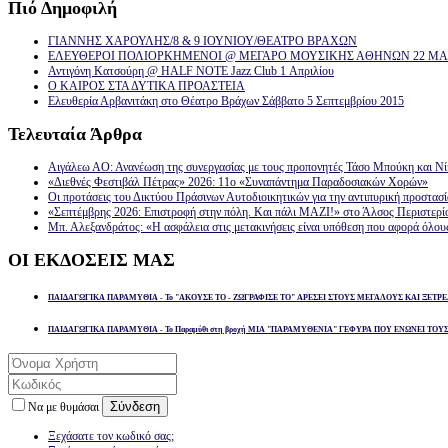
Πιό
Δημοφιλή
ΓΙΑΝΝΗΣ ΧΑΡΟΥΛΗΣ/8 & 9 ΙΟΥΝΙΟΥ/ΘΕΑΤΡΟ ΒΡΑΧΩΝ
ΕΛΕΥΘΕΡΟΙ ΠΟΛΙΟΡΚΗΜΕΝΟΙ @ ΜΕΓΑΡΟ ΜΟΥΣΙΚΗΣ ΑΘΗΝΩΝ 22 ΜΑΡ
Αντιγόνη Κατσούρη @ HALF NOTE Jazz Club 1 Απριλίου
Ο ΚΑΙΡΟΣ ΣΤΑ ΔΥΤΙΚΑ ΠΡΟΑΣΤΕΙΑ
Ελευθερία Αρβανιτάκη στο Θέατρο Βράχων Σάββατο 5 Σεπτεμβρίου 2015
Τελευταία
Άρθρα
Αιγάλεω ΑΟ: Ανανέωση της συνεργασίας με τους προπονητές Τάσο Μπούκη και Ν
«Διεθνές Φεστιβάλ Πέτρας» 2026: 11ο «Συναπάντημα Παραδοσιακών Χορών»
Οι προτάσεις του Δικτύου Πράσινων Αυτοδιοικητικών για την αντιπυρική προστασ
«Σεπτέμβρης 2026: Επιστροφή στην πόλη. Και πάλι ΜΑΖΙ!» στο Άλσος Περιστερί
Μπ. Αλεξανδράτος: «Η ασφάλεια στις μετακινήσεις είναι υπόθεση που αφορά όλου
ΟΙ
ΕΚΔΟΣΕΙΣ ΜΑΣ
ΠΑΙΔΑΓΩΓΙΚΑ ΠΑΡΑΜΥΘΙΑ - Το "ΑΚΟΥΣΕ ΤΟ - ΖΩΓΡΑΦΙΣΕ ΤΟ" ΑΡΕΣΕΙ ΣΤΟΥΣ ΜΕΓΑΛΟΥΣ ΚΑΙ ΞΕΤΡΕ
ΠΑΙΔΑΓΩΓΙΚΑ ΠΑΡΑΜΥΘΙΑ - Το Παραμύθι στη βροχή ΜΙΑ "ΠΑΡΑΜΥΘΕΝΙΑ" ΓΕΦΥΡΑ ΠΟΥ ΕΝΩΝΕΙ ΤΟΥ
Σύνδεση
Να με θυμάσαι
Ξεχάσατε τον κωδικό σας;