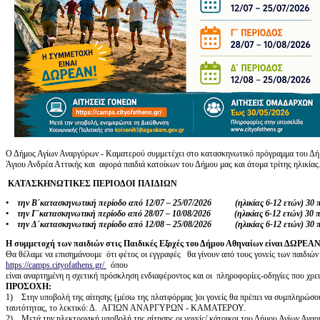
Ο Δήμος Αγίων Αναργύρων - Καματερού συμμετέχει στο κατασκηνωτικό πρόγραμμα του Δήμ
Άγιου Ανδρέα Αττικής και αφορά παιδιά κατοίκων του Δήμου μας και άτομα τρίτης ηλικίας.
ΚΑΤΑΣΚΗΝΩΤΙΚΕΣ ΠΕΡΙΟΔΟΙ ΠΑΙΔΙΩΝ
• την Β΄κατασκηνωτική περίοδο από 12/07 – 25/07/2026 (ηλικίας 6-12 ετών) 30 π
• την Γ΄κατασκηνωτική περίοδο από 28/07 – 10/08/2026 (ηλικίας 6-12 ετών) 30 π
• την Δ΄κατασκηνωτική περίοδο από 12/08 – 25/08/2026 (ηλικίας 6-12 ετών) 30 
Η συμμετοχή των παιδιών στις Παιδικές Εξοχές του Δήμου Αθηναίων είναι ΔΩΡΕΑ
Θα θέλαμε να επισημάνουμε ότι φέτος οι εγγραφές θα γίνουν από τους γονείς των παιδιώ
https://camps.cityofathens.gr/
όπου
είναι αναρτημένη η σχετική πρόσκληση ενδιαφέροντος και οι πληροφορίες-οδηγίες που χρει
ΠΡΟΣΟΧΗ:
1) Στην υποβολή της αίτησης (μέσω της πλατφόρμας )οι γονείς θα πρέπει να συμπληρώσου
ταυτότητας, το λεκτικό: Δ. ΑΓIΩΝ ΑΝΑΡΓΥΡΩΝ - ΚΑΜΑΤΕΡΟΥ.
2) Μετά την ηλεκτρονική υποβολή της αίτησης οι γονείς/ κάτοικοι του Δήμου Αγίων Αν