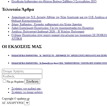
Ελευθερία Αρβανιτάκη στο Θέατρο Βράχων Σάββατο 5 Σεπτεμβρίου 2015
Τελευταία
Άρθρα
Ανακοίνωση της Ν.Ε. Δυτικής Αθήνας της Νέας Αριστεράς και της Ο.Β. Αιγάλεω γ
Θοδωρή Κατσωνόπουλου
Δήμος Χαϊδαρίου - Εργασίες καθαρισμού στο Άλσος Δαφνίου
Λαϊκή Συσπείρωση Περιστερίου: Για την πυροπροστασία στο Περιστέρι
Αιγάλεω: Πολιτιστική Διαδρομή 2026 – Β’ Κύκλος Πολιτισμού
Ο Δήμος Περιστερίου στην πρώτη γραμμή στα μέτωπα των πυρκαγιών ΣΕ ΠΟ
ΑΤΤΙΚΗ
ΟΙ
ΕΚΔΟΣΕΙΣ ΜΑΣ
ΠΑΙΔΑΓΩΓΙΚΑ ΠΑΡΑΜΥΘΙΑ - Το "ΑΚΟΥΣΕ ΤΟ - ΖΩΓΡΑΦΙΣΕ ΤΟ" ΑΡΕΣΕΙ ΣΤΟΥΣ ΜΕΓΑΛΟΥΣ ΚΑΙ ΞΕΤΡΕ
ΠΑΙΔΑΓΩΓΙΚΑ ΠΑΡΑΜΥΘΙΑ - Το Παραμύθι στη βροχή ΜΙΑ "ΠΑΡΑΜΥΘΕΝΙΑ" ΓΕΦΥΡΑ ΠΟΥ ΕΝΩΝΕΙ ΤΟΥ
Σύνδεση
Να με θυμάσαι
Ξεχάσατε τον κωδικό σας;
Ξεχάσατε το όνομα χρήστη;
Copyright © opalmos.gr
ΑΓ. ΑΝΑΡΓΥΡΟΙ