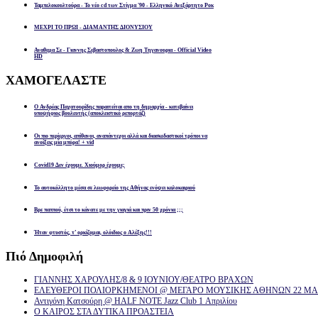
Ταμπελοκουλτούρα - Το νέο cd των Στίγμα '90 - Ελληνικό Ανεξάρτητο Ροκ
ΜΕΧΡΙ ΤΟ ΠΡΩΙ - ΔΙΑΜΑΝΤΗΣ ΔΙΟΝΥΣΙΟΥ
Αναθεμα Σε - Γιαννης Σεβαστοπουλος & Ζωη Τηγανουρια - Official Video
HD
ΧΑΜΟΓΕΛΑΣΤΕ
Ο Ανδρέας Παχατουρίδης παραιτείται απο τη δημαρχία - κατεβαίνει
υποψήφιος βουλευτής (αποκλειστικό ρεπορτάζ)
Οι πιο περίεργοι, απίθανοι, αναπάντεχοι αλλά και διασκεδαστικοί τρόποι να
ανοίξεις μία μπύρα! + vid
Covid19 Δεν έχουμε. Χιούμορ έχουμε;
Το αυτοκόλλητο μέσα σε λεωφορείο της Αθήνας ενόψει καλοκαιριού
Βρε παππού, έτσι το κάνατε με την γιαγιά και πριν 50 χρόνια ;;;
Ήταν φτυστός, τ’ ορκίζομαι, ολόιδιος ο Αλέξης!!!
Πιό
Δημοφιλή
ΓΙΑΝΝΗΣ ΧΑΡΟΥΛΗΣ/8 & 9 ΙΟΥΝΙΟΥ/ΘΕΑΤΡΟ ΒΡΑΧΩΝ
ΕΛΕΥΘΕΡΟΙ ΠΟΛΙΟΡΚΗΜΕΝΟΙ @ ΜΕΓΑΡΟ ΜΟΥΣΙΚΗΣ ΑΘΗΝΩΝ 22 ΜΑΡ
Αντιγόνη Κατσούρη @ HALF NOTE Jazz Club 1 Απριλίου
Ο ΚΑΙΡΟΣ ΣΤΑ ΔΥΤΙΚΑ ΠΡΟΑΣΤΕΙΑ