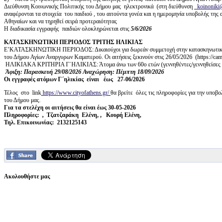
Διεύθυνση Κοινωνικής Πολιτικής του Δήμου μας ηλεκτρονικά (στη διεύθυνση
koinoniki
αναφέρονται τα στοιχεία του παιδιού , του αιτούντα γονέα και η ημερομηνία υποβολής της
Αθηναίων και να τηρηθεί σειρά προτεραιότητας
Η διαδικασία εγγραφής παιδιών ολοκληρώνεται στις
5/6/2026
ΚΑΤΑΣΚΗΝΩΤΙΚΗ ΠΕΡΙΟΔΟΣ ΤΡΙΤΗΣ ΗΛΙΚΙΑΣ
Ε’ΚΑΤΑΣΚΗΝΩΤΙΚΗ ΠΕΡΙΟΔΟΣ: Δικαιούχοι για δωρεάν συμμετοχή στην κατασκηνωτική περ
του Δήμου Αγίων Αναργυρων Καματερού. Οι αιτήσεις ξεκινούν στις 26/05/2026 (https://camp
ΗΛΙΚΙΑΚΑ ΚΡΙΤΗΡΙΑ Γ΄ΗΛΙΚΙΑΣ: Άτομα άνω των 60ο ετών (γεννηθέντες/γεννηθείσες απ
Άφιξη: Παρασκευή 29/08/2026 Αναχώρηση: Πέμπτη 18/09/2026
Οι εγγραφές ατόμων Γ΄ηλικίας είναι έως 27-06/2026
Τέλος στο link
https://www.cityofathens.gr/
θα βρείτε όλες τις πληροφορίες για την υπο
του Δήμου μας.
Για τα στελέχη οι αιτήσεις θα είναι έως 30-05-2026
Πληροφορίες: , Τζατζαράκη Ελένη, , Κουρή Ελένη,
Τηλ. Επικοινωνίας: 2132125143
Ακολουθήστε μας