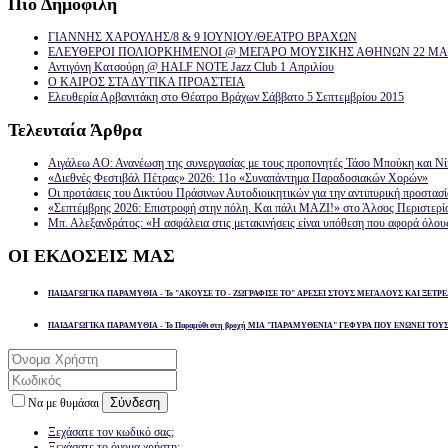
Πιό
Δημοφιλή
ΓΙΑΝΝΗΣ ΧΑΡΟΥΛΗΣ/8 & 9 ΙΟΥΝΙΟΥ/ΘΕΑΤΡΟ ΒΡΑΧΩΝ
ΕΛΕΥΘΕΡΟΙ ΠΟΛΙΟΡΚΗΜΕΝΟΙ @ ΜΕΓΑΡΟ ΜΟΥΣΙΚΗΣ ΑΘΗΝΩΝ 22 ΜΑΡ
Αντιγόνη Κατσούρη @ HALF NOTE Jazz Club 1 Απριλίου
Ο ΚΑΙΡΟΣ ΣΤΑ ΔΥΤΙΚΑ ΠΡΟΑΣΤΕΙΑ
Ελευθερία Αρβανιτάκη στο Θέατρο Βράχων Σάββατο 5 Σεπτεμβρίου 2015
Τελευταία
Άρθρα
Αιγάλεω ΑΟ: Ανανέωση της συνεργασίας με τους προπονητές Τάσο Μπούκη και Ν
«Διεθνές Φεστιβάλ Πέτρας» 2026: 11ο «Συναπάντημα Παραδοσιακών Χορών»
Οι προτάσεις του Δικτύου Πράσινων Αυτοδιοικητικών για την αντιπυρική προστασ
«Σεπτέμβρης 2026: Επιστροφή στην πόλη. Και πάλι ΜΑΖΙ!» στο Άλσος Περιστερί
Μπ. Αλεξανδράτος: «Η ασφάλεια στις μετακινήσεις είναι υπόθεση που αφορά όλου
ΟΙ
ΕΚΔΟΣΕΙΣ ΜΑΣ
ΠΑΙΔΑΓΩΓΙΚΑ ΠΑΡΑΜΥΘΙΑ - Το "ΑΚΟΥΣΕ ΤΟ - ΖΩΓΡΑΦΙΣΕ ΤΟ" ΑΡΕΣΕΙ ΣΤΟΥΣ ΜΕΓΑΛΟΥΣ ΚΑΙ ΞΕΤΡΕ
ΠΑΙΔΑΓΩΓΙΚΑ ΠΑΡΑΜΥΘΙΑ - Το Παραμύθι στη βροχή ΜΙΑ "ΠΑΡΑΜΥΘΕΝΙΑ" ΓΕΦΥΡΑ ΠΟΥ ΕΝΩΝΕΙ ΤΟΥ
Σύνδεση
Να με θυμάσαι
Ξεχάσατε τον κωδικό σας;
Ξεχάσατε το όνομα χρήστη;