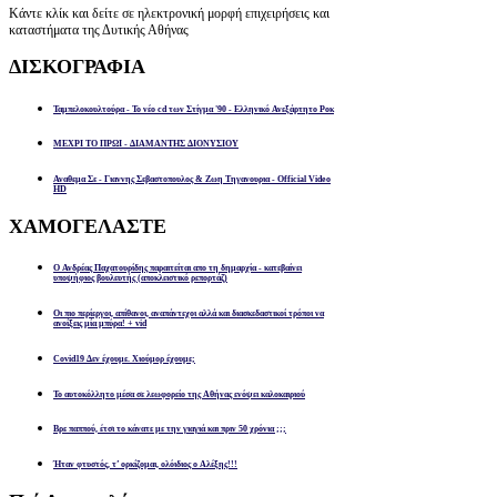
Κάντε κλίκ και δείτε σε ηλεκτρονική μορφή επιχειρήσεις και
καταστήματα της Δυτικής Αθήνας
ΔΙΣΚΟΓΡΑΦΙΑ
Ταμπελοκουλτούρα - Το νέο cd των Στίγμα '90 - Ελληνικό Ανεξάρτητο Ροκ
ΜΕΧΡΙ ΤΟ ΠΡΩΙ - ΔΙΑΜΑΝΤΗΣ ΔΙΟΝΥΣΙΟΥ
Αναθεμα Σε - Γιαννης Σεβαστοπουλος & Ζωη Τηγανουρια - Official Video
HD
ΧΑΜΟΓΕΛΑΣΤΕ
Ο Ανδρέας Παχατουρίδης παραιτείται απο τη δημαρχία - κατεβαίνει
υποψήφιος βουλευτής (αποκλειστικό ρεπορτάζ)
Οι πιο περίεργοι, απίθανοι, αναπάντεχοι αλλά και διασκεδαστικοί τρόποι να
ανοίξεις μία μπύρα! + vid
Covid19 Δεν έχουμε. Χιούμορ έχουμε;
Το αυτοκόλλητο μέσα σε λεωφορείο της Αθήνας ενόψει καλοκαιριού
Βρε παππού, έτσι το κάνατε με την γιαγιά και πριν 50 χρόνια ;;;
Ήταν φτυστός, τ’ ορκίζομαι, ολόιδιος ο Αλέξης!!!