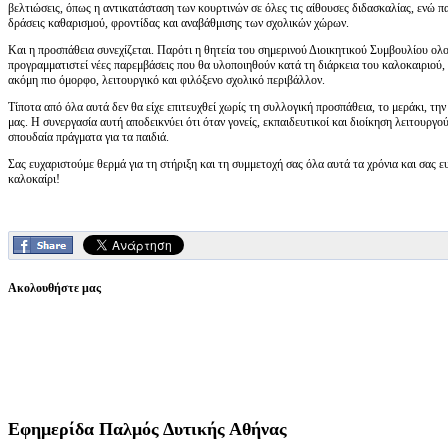
βελτιώσεις, όπως η αντικατάσταση των κουρτινών σε όλες τις αίθουσες διδασκαλίας, ενώ π
δράσεις καθαρισμού, φροντίδας και αναβάθμισης των σχολικών χώρων.
Και η προσπάθεια συνεχίζεται. Παρότι η θητεία του σημερινού Διοικητικού Συμβουλίου ο
προγραμματιστεί νέες παρεμβάσεις που θα υλοποιηθούν κατά τη διάρκεια του καλοκαιριού, 
ακόμη πιο όμορφο, λειτουργικό και φιλόξενο σχολικό περιβάλλον.
Τίποτα από όλα αυτά δεν θα είχε επιτευχθεί χωρίς τη συλλογική προσπάθεια, το μεράκι, τη
μας. Η συνεργασία αυτή αποδεικνύει ότι όταν γονείς, εκπαιδευτικοί και διοίκηση λειτουργο
σπουδαία πράγματα για τα παιδιά.
Σας ευχαριστούμε θερμά για τη στήριξη και τη συμμετοχή σας όλα αυτά τα χρόνια και σας 
καλοκαίρι!
Ακολουθήστε μας
Εφημερίδα
Παλμός Δυτικής Αθήνας