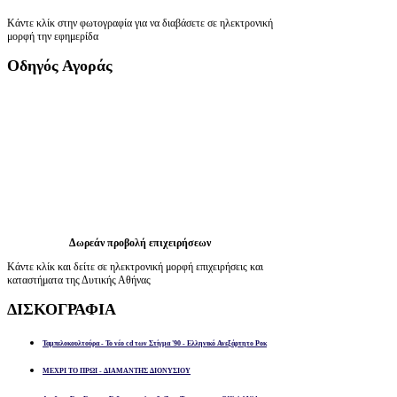
Κάντε κλίκ στην φωτογραφία για να διαβάσετε σε ηλεκτρονική
μορφή την εφημερίδα
Οδηγός
Αγοράς
Δωρεάν προβολή επιχειρήσεων
Κάντε κλίκ και δείτε σε ηλεκτρονική μορφή επιχειρήσεις και
καταστήματα της Δυτικής Αθήνας
ΔΙΣΚΟΓΡΑΦΙΑ
Ταμπελοκουλτούρα - Το νέο cd των Στίγμα '90 - Ελληνικό Ανεξάρτητο Ροκ
ΜΕΧΡΙ ΤΟ ΠΡΩΙ - ΔΙΑΜΑΝΤΗΣ ΔΙΟΝΥΣΙΟΥ