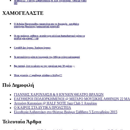
Αναθεμα Σε - Γιαννης Σεβαστοπουλος & Ζωη Τηγανουρια - Official Video
HD
ΧΑΜΟΓΕΛΑΣΤΕ
Ο Ανδρέας Παχατουρίδης παραιτείται απο τη δημαρχία - κατεβαίνει
υποψήφιος βουλευτής (αποκλειστικό ρεπορτάζ)
Οι πιο περίεργοι, απίθανοι, αναπάντεχοι αλλά και διασκεδαστικοί τρόποι να
ανοίξεις μία μπύρα! + vid
Covid19 Δεν έχουμε. Χιούμορ έχουμε;
Το αυτοκόλλητο μέσα σε λεωφορείο της Αθήνας ενόψει καλοκαιριού
Βρε παππού, έτσι το κάνατε με την γιαγιά και πριν 50 χρόνια ;;;
Ήταν φτυστός, τ’ ορκίζομαι, ολόιδιος ο Αλέξης!!!
Πιό
Δημοφιλή
ΓΙΑΝΝΗΣ ΧΑΡΟΥΛΗΣ/8 & 9 ΙΟΥΝΙΟΥ/ΘΕΑΤΡΟ ΒΡΑΧΩΝ
ΕΛΕΥΘΕΡΟΙ ΠΟΛΙΟΡΚΗΜΕΝΟΙ @ ΜΕΓΑΡΟ ΜΟΥΣΙΚΗΣ ΑΘΗΝΩΝ 22 ΜΑΡ
Αντιγόνη Κατσούρη @ HALF NOTE Jazz Club 1 Απριλίου
Ο ΚΑΙΡΟΣ ΣΤΑ ΔΥΤΙΚΑ ΠΡΟΑΣΤΕΙΑ
Ελευθερία Αρβανιτάκη στο Θέατρο Βράχων Σάββατο 5 Σεπτεμβρίου 2015
Τελευταία
Άρθρα