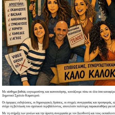
Με αίσθημα βαθιάς ευγνωμοσύνης και ικανοποίησης, κοιτάζουμε πίσω σε όλα όσα καταφέραμ
Δημοτικό Σχολείο Καματερού.
Οι όμορφες εκδηλώσεις, οι δημιουργικές δράσεις, οι στιγμές συνεργασίας και προσφοράς, 
στόχο τη βελτίωση του σχολικού περιβάλλοντος, αποτελούν πολύτιμη παρακαταθήκη για ολ
Με τη στήριξη των γονέων και την άριστη συνεργασία με τον Διευθυντή και τους εκπαιδευτ