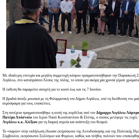
Με ιδιαίτερη επιτυχία και μεγάλη συμμετοχή κόσμου πραγματοποιήθηκαν την Παρασκευή 2
Αιγάλεω, στο καταπράσινο Άλσος της πόλης, το οποίο για ακόμη μία χρονιά γέμισε χρώματα
Η έκθεση θα παραμείνει ανοιχτή για το κοινό έως και τις 7 Ιουνίου.
Η βραδιά άνοιξε μουσικά με τη Φιλαρμονική του Δήμου Αιγάλεω, υπό τη διεύθυνση του μα
ατμόσφαιρα για τους επισκέπτες.
Στη συνέχεια πραγματοποιήθηκε η κοπή της κορδέλας από τον
Δήμαρχο Αιγάλεω Λάμπρο
Πατέρα Απόστολο
του Ιερού Ναού Κωνσταντίνου & Ελένης, ο οποίος μετέφερε τις ευχές
Αιγάλεω κ.κ. Αλέξιου
για τη διαρκή πορεία και ανάπτυξη του θεσμού.
Το «παρών» στην εκδήλωση έδωσαν εκπρόσωποι της Αυτοδιοίκησης και της Πολιτικής Ηγεσ
Σύμβουλοι, εκπρόσωποι Συλλόγων και Φορέων, καθώς και πλήθος πολιτών που επισκέφθηκα