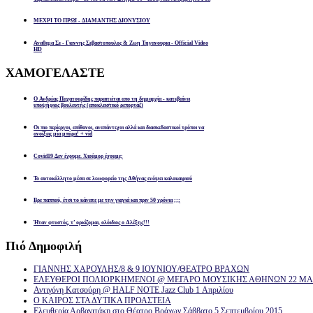
ΜΕΧΡΙ ΤΟ ΠΡΩΙ - ΔΙΑΜΑΝΤΗΣ ΔΙΟΝΥΣΙΟΥ
Αναθεμα Σε - Γιαννης Σεβαστοπουλος & Ζωη Τηγανουρια - Official Video
HD
ΧΑΜΟΓΕΛΑΣΤΕ
Ο Ανδρέας Παχατουρίδης παραιτείται απο τη δημαρχία - κατεβαίνει
υποψήφιος βουλευτής (αποκλειστικό ρεπορτάζ)
Οι πιο περίεργοι, απίθανοι, αναπάντεχοι αλλά και διασκεδαστικοί τρόποι να
ανοίξεις μία μπύρα! + vid
Covid19 Δεν έχουμε. Χιούμορ έχουμε;
Το αυτοκόλλητο μέσα σε λεωφορείο της Αθήνας ενόψει καλοκαιριού
Βρε παππού, έτσι το κάνατε με την γιαγιά και πριν 50 χρόνια ;;;
Ήταν φτυστός, τ’ ορκίζομαι, ολόιδιος ο Αλέξης!!!
Πιό
Δημοφιλή
ΓΙΑΝΝΗΣ ΧΑΡΟΥΛΗΣ/8 & 9 ΙΟΥΝΙΟΥ/ΘΕΑΤΡΟ ΒΡΑΧΩΝ
ΕΛΕΥΘΕΡΟΙ ΠΟΛΙΟΡΚΗΜΕΝΟΙ @ ΜΕΓΑΡΟ ΜΟΥΣΙΚΗΣ ΑΘΗΝΩΝ 22 ΜΑΡ
Αντιγόνη Κατσούρη @ HALF NOTE Jazz Club 1 Απριλίου
Ο ΚΑΙΡΟΣ ΣΤΑ ΔΥΤΙΚΑ ΠΡΟΑΣΤΕΙΑ
Ελευθερία Αρβανιτάκη στο Θέατρο Βράχων Σάββατο 5 Σεπτεμβρίου 2015