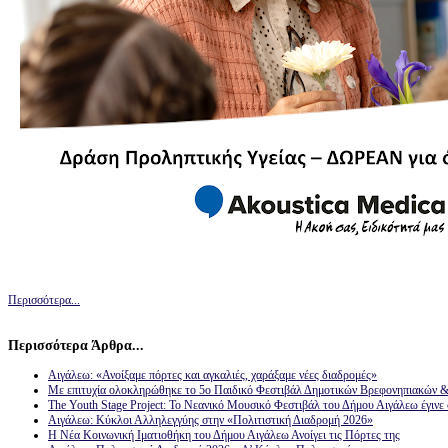
Περισσότερα...
Περισσότερα Άρθρα...
Αιγάλεω: «Ανοίξαμε πόρτες και αγκαλιές, χαράξαμε νέες διαδρομές»
Με επιτυχία ολοκληρώθηκε το 5ο Παιδικό Φεστιβάλ Δημοτικών Βρεφονηπιακών 
The Youth Stage Project: Το Νεανικό Μουσικό Φεστιβάλ του Δήμου Αιγάλεω έγινε 
Αιγάλεω: Κύκλοι Αλληλεγγύης στην «Πολιτιστική Διαδρομή 2026»
Η Νέα Κοινωνική Ιματιοθήκη του Δήμου Αιγάλεω Ανοίγει τις Πόρτες της