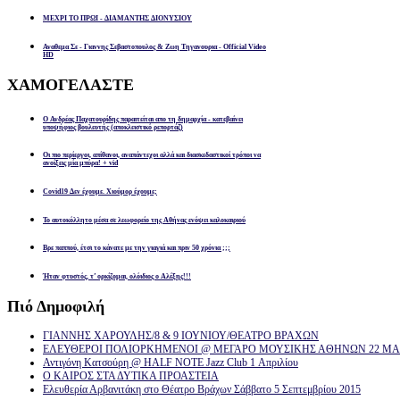
ΜΕΧΡΙ ΤΟ ΠΡΩΙ - ΔΙΑΜΑΝΤΗΣ ΔΙΟΝΥΣΙΟΥ
Αναθεμα Σε - Γιαννης Σεβαστοπουλος & Ζωη Τηγανουρια - Official Video
HD
ΧΑΜΟΓΕΛΑΣΤΕ
Ο Ανδρέας Παχατουρίδης παραιτείται απο τη δημαρχία - κατεβαίνει
υποψήφιος βουλευτής (αποκλειστικό ρεπορτάζ)
Οι πιο περίεργοι, απίθανοι, αναπάντεχοι αλλά και διασκεδαστικοί τρόποι να
ανοίξεις μία μπύρα! + vid
Covid19 Δεν έχουμε. Χιούμορ έχουμε;
Το αυτοκόλλητο μέσα σε λεωφορείο της Αθήνας ενόψει καλοκαιριού
Βρε παππού, έτσι το κάνατε με την γιαγιά και πριν 50 χρόνια ;;;
Ήταν φτυστός, τ’ ορκίζομαι, ολόιδιος ο Αλέξης!!!
Πιό
Δημοφιλή
ΓΙΑΝΝΗΣ ΧΑΡΟΥΛΗΣ/8 & 9 ΙΟΥΝΙΟΥ/ΘΕΑΤΡΟ ΒΡΑΧΩΝ
ΕΛΕΥΘΕΡΟΙ ΠΟΛΙΟΡΚΗΜΕΝΟΙ @ ΜΕΓΑΡΟ ΜΟΥΣΙΚΗΣ ΑΘΗΝΩΝ 22 ΜΑΡ
Αντιγόνη Κατσούρη @ HALF NOTE Jazz Club 1 Απριλίου
Ο ΚΑΙΡΟΣ ΣΤΑ ΔΥΤΙΚΑ ΠΡΟΑΣΤΕΙΑ
Ελευθερία Αρβανιτάκη στο Θέατρο Βράχων Σάββατο 5 Σεπτεμβρίου 2015