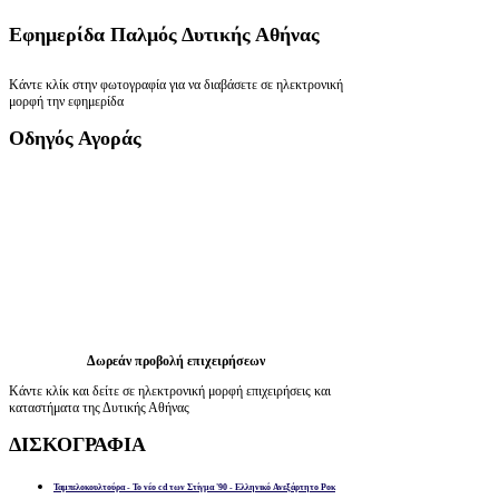
Εφημερίδα
Παλμός Δυτικής Αθήνας
Κάντε κλίκ στην φωτογραφία για να διαβάσετε σε ηλεκτρονική
μορφή την εφημερίδα
Οδηγός
Αγοράς
Δωρεάν προβολή επιχειρήσεων
Κάντε κλίκ και δείτε σε ηλεκτρονική μορφή επιχειρήσεις και
καταστήματα της Δυτικής Αθήνας
ΔΙΣΚΟΓΡΑΦΙΑ
Ταμπελοκουλτούρα - Το νέο cd των Στίγμα '90 - Ελληνικό Ανεξάρτητο Ροκ