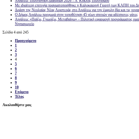
Αιγάλεω: Πολιτιστική Διαδρομή 2026 – Α’ Κύκλος Πολιτισμού
Με ιδιαίτερη επιτυχία πραγματοποιήθηκε η Καλοκαιρινή Γιορτή των ΚΑΠΗ του 
Δράση της Νεολαίας Νέας Αριστεράς στο Αιγάλεω για την έμφυλη βία και τις γυνα
Ο Δήμος Αιγάλεω προχωρά στην τοποθέτηση 45 νέων σπιτιών για αδέσποτες γάτες
Αιγάλεω: «Παίζω, Γνωρίζω, Μεταβαίνω» – Πιλοτική εφαρμογή προγράμματος ομα
Νηπιαγωγείο
Σελίδα 4 από 245
Προηγούμενο
1
2
3
4
5
6
7
8
9
10
Επόμενο
Τέλος
Ακολουθήστε μας