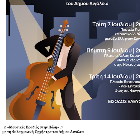
♫
«Μουσικές Βραδιές στην Πόλη»
♫
με τη Φιλαρμονική Ορχήστρα του Δήμου Αιγάλεω