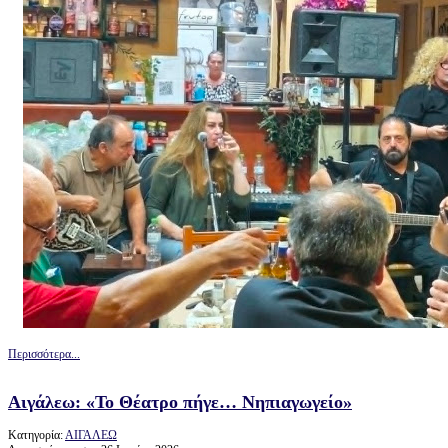
Περισσότερα...
Αιγάλεω: «Το Θέατρο πήγε… Νηπιαγωγείο»
Κατηγορία:
ΑΙΓΑΛΕΩ