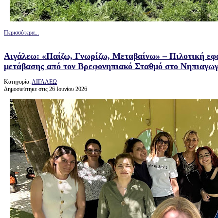
Περισσότερα...
Αιγάλεω: «Παίζω, Γνωρίζω, Μεταβαίνω» – Πιλοτική ε
μετάβασης από τον Βρεφονηπιακό Σταθμό στο Νηπιαγωγ
Κατηγορία:
ΑΙΓΑΛΕΩ
Δημοσιεύτηκε στις 26 Ιουνίου 2026