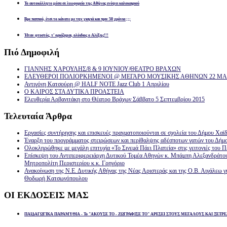
Το αυτοκόλλητο μέσα σε λεωφορείο της Αθήνας ενόψει καλοκαιριού
Βρε παππού, έτσι το κάνατε με την γιαγιά και πριν 50 χρόνια ;;;
Ήταν φτυστός, τ’ ορκίζομαι, ολόιδιος ο Αλέξης!!!
Πιό
Δημοφιλή
ΓΙΑΝΝΗΣ ΧΑΡΟΥΛΗΣ/8 & 9 ΙΟΥΝΙΟΥ/ΘΕΑΤΡΟ ΒΡΑΧΩΝ
ΕΛΕΥΘΕΡΟΙ ΠΟΛΙΟΡΚΗΜΕΝΟΙ @ ΜΕΓΑΡΟ ΜΟΥΣΙΚΗΣ ΑΘΗΝΩΝ 22 ΜΑΡ
Αντιγόνη Κατσούρη @ HALF NOTE Jazz Club 1 Απριλίου
Ο ΚΑΙΡΟΣ ΣΤΑ ΔΥΤΙΚΑ ΠΡΟΑΣΤΕΙΑ
Ελευθερία Αρβανιτάκη στο Θέατρο Βράχων Σάββατο 5 Σεπτεμβρίου 2015
Τελευταία
Άρθρα
Εργασίες συντήρησης και επισκευές πραγματοποιούνται σε σχολεία του Δήμου Χαϊδ
Έναρξη του προγράμματος στειρώσεων και περίθαλψης αδέσποτων γατών του Δήμ
Ολοκληρώθηκε με μεγάλη επιτυχία «Το Σινεμά Πάει Πλατεία» στις γειτονιές του Π
Επίσκεψη του Αντιπεριφερειάρχη Δυτικού Τομέα Αθηνών κ. Μπάμπη Αλεξανδράτο
Μητροπολίτη Περιστερίου κ.κ. Γρηγόριο
Ανακοίνωση της Ν.Ε. Δυτικής Αθήνας της Νέας Αριστεράς και της Ο.Β. Αιγάλεω γ
Θοδωρή Κατσωνόπουλου
ΟΙ
ΕΚΔΟΣΕΙΣ ΜΑΣ
ΠΑΙΔΑΓΩΓΙΚΑ ΠΑΡΑΜΥΘΙΑ - Το "ΑΚΟΥΣΕ ΤΟ - ΖΩΓΡΑΦΙΣΕ ΤΟ" ΑΡΕΣΕΙ ΣΤΟΥΣ ΜΕΓΑΛΟΥΣ ΚΑΙ ΞΕΤΡΕ