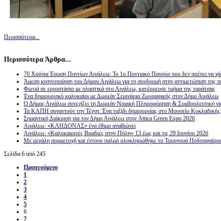
Περισσότερα...
Περισσότερα Άρθρα...
70 Χρόνια Ένωση Ποντίων Αιγάλεω: Το 1ο Ποντιακό Πανούρ που δεν πρέπει να χά
Άμεση κινητοποίηση του Δήμου Αιγάλεω για τη συνδρομή στην αντιμετώπιση της π
Φωτιά σε εργοστάσιο με πλαστικά στο Αιγάλεω, κατέρρευσε τμήμα της ταράτσας
Ένα δημιουργικό καλοκαίρι με Δωρεάν Σεμινάρια Ζωγραφικής στον Δήμο Αιγάλεω
Ο Δήμος Αιγάλεω συνεχίζει τη Δωρεάν Νομική Πληροφόρηση & Συμβουλευτική για
Τα ΚΑΠΗ συναντούν την Τέχνη: Ένα ταξίδι δημιουργίας στο Μουσείο Κυκλαδικής
Σημαντική Διάκριση για τον Δήμο Αιγάλεω στην Attica Green Expo 2026
Αιγάλεω: «ΚΛΗΔΟΝΑΣ» ένα έθιμο αναβιώνει
Αιγάλεω: «Καλοκαιρινές Βραδιές στην Πόλη» 13 έως και τις 29 Ιουνίου 2026
Με μεγάλη συμμετοχή και έντονο παλμό ολοκληρώθηκε το Τουρνουά Ποδοσφαίρο
Σελίδα 6 από 245
Προηγούμενο
1
2
3
4
5
6
7