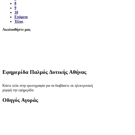
8
9
10
Επόμενο
Τέλος
Ακολουθήστε μας
Εφημερίδα
Παλμός Δυτικής Αθήνας
Κάντε κλίκ στην φωτογραφία για να διαβάσετε σε ηλεκτρονική
μορφή την εφημερίδα
Οδηγός
Αγοράς