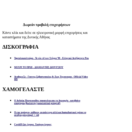
Δωρεάν προβολή επιχειρήσεων
Κάντε κλίκ και δείτε σε ηλεκτρονική μορφή επιχειρήσεις και
καταστήματα της Δυτικής Αθήνας
ΔΙΣΚΟΓΡΑΦΙΑ
Ταμπελοκουλτούρα - Το νέο cd των Στίγμα '90 - Ελληνικό Ανεξάρτητο Ροκ
ΜΕΧΡΙ ΤΟ ΠΡΩΙ - ΔΙΑΜΑΝΤΗΣ ΔΙΟΝΥΣΙΟΥ
Αναθεμα Σε - Γιαννης Σεβαστοπουλος & Ζωη Τηγανουρια - Official Video
HD
ΧΑΜΟΓΕΛΑΣΤΕ
Ο Ανδρέας Παχατουρίδης παραιτείται απο τη δημαρχία - κατεβαίνει
υποψήφιος βουλευτής (αποκλειστικό ρεπορτάζ)
Οι πιο περίεργοι, απίθανοι, αναπάντεχοι αλλά και διασκεδαστικοί τρόποι να
ανοίξεις μία μπύρα! + vid
Covid19 Δεν έχουμε. Χιούμορ έχουμε;