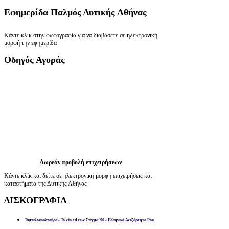
Εφημερίδα
Παλμός Δυτικής Αθήνας
Κάντε κλίκ στην φωτογραφία για να διαβάσετε σε ηλεκτρονική
μορφή την εφημερίδα
Οδηγός
Αγοράς
Δωρεάν προβολή επιχειρήσεων
Κάντε κλίκ και δείτε σε ηλεκτρονική μορφή επιχειρήσεις και
καταστήματα της Δυτικής Αθήνας
ΔΙΣΚΟΓΡΑΦΙΑ
Ταμπελοκουλτούρα - Το νέο cd των Στίγμα '90 - Ελληνικό Ανεξάρτητο Ροκ