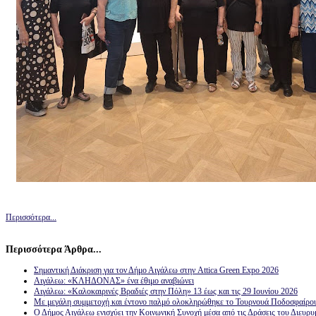
Περισσότερα...
Περισσότερα Άρθρα...
Σημαντική Διάκριση για τον Δήμο Αιγάλεω στην Attica Green Expo 2026
Αιγάλεω: «ΚΛΗΔΟΝΑΣ» ένα έθιμο αναβιώνει
Αιγάλεω: «Καλοκαιρινές Βραδιές στην Πόλη» 13 έως και τις 29 Ιουνίου 2026
Με μεγάλη συμμετοχή και έντονο παλμό ολοκληρώθηκε το Τουρνουά Ποδοσφαίρο
Ο Δήμος Αιγάλεω ενισχύει την Κοινωνική Συνοχή μέσα από τις Δράσεις του Διευρ