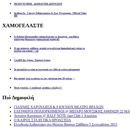
ΜΕΧΡΙ ΤΟ ΠΡΩΙ - ΔΙΑΜΑΝΤΗΣ ΔΙΟΝΥΣΙΟΥ
Αναθεμα Σε - Γιαννης Σεβαστοπουλος & Ζωη Τηγανουρια - Official Video
HD
ΧΑΜΟΓΕΛΑΣΤΕ
Ο Ανδρέας Παχατουρίδης παραιτείται απο τη δημαρχία - κατεβαίνει
υποψήφιος βουλευτής (αποκλειστικό ρεπορτάζ)
Οι πιο περίεργοι, απίθανοι, αναπάντεχοι αλλά και διασκεδαστικοί τρόποι να
ανοίξεις μία μπύρα! + vid
Covid19 Δεν έχουμε. Χιούμορ έχουμε;
Το αυτοκόλλητο μέσα σε λεωφορείο της Αθήνας ενόψει καλοκαιριού
Βρε παππού, έτσι το κάνατε με την γιαγιά και πριν 50 χρόνια ;;;
Ήταν φτυστός, τ’ ορκίζομαι, ολόιδιος ο Αλέξης!!!
Πιό
Δημοφιλή
ΓΙΑΝΝΗΣ ΧΑΡΟΥΛΗΣ/8 & 9 ΙΟΥΝΙΟΥ/ΘΕΑΤΡΟ ΒΡΑΧΩΝ
ΕΛΕΥΘΕΡΟΙ ΠΟΛΙΟΡΚΗΜΕΝΟΙ @ ΜΕΓΑΡΟ ΜΟΥΣΙΚΗΣ ΑΘΗΝΩΝ 22 ΜΑΡ
Αντιγόνη Κατσούρη @ HALF NOTE Jazz Club 1 Απριλίου
Ο ΚΑΙΡΟΣ ΣΤΑ ΔΥΤΙΚΑ ΠΡΟΑΣΤΕΙΑ
Ελευθερία Αρβανιτάκη στο Θέατρο Βράχων Σάββατο 5 Σεπτεμβρίου 2015