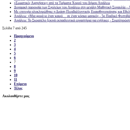
«Σωματικές Αφηγήσεις» από τα Τμήματα Χορού του Δήμου Αιγάλεω
Δυναμική παρουσία των Σχολείων του Αιγάλεω στη μεγάλη Μαθητική Συναυλία –
Με επιτυχία ολοκληρώθηκε η Δράση Περιβαλλοντικής Ευαισθητοποίησης και Εθε
Αιγάλεω: «Μια φορά κι έναν καιρό… σε έναν κόσμο μαγικό» - 5ο Παιδικό Φεστιβά
Αιγάλεω: Το Σκραπέλο ξεκινά εκπαιδευτικά εργαστήρια για ενήλικες - Συμπληρώσ
Σελίδα 7 από 245
Προηγούμενο
2
3
4
5
6
7
8
9
10
11
Επόμενο
Τέλος
Ακολουθήστε μας