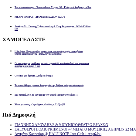
Ταμπελοκουλτούρα - Το νέο cd των Στίγμα '90 - Ελληνικό Ανεξάρτητο Ροκ
ΜΕΧΡΙ ΤΟ ΠΡΩΙ - ΔΙΑΜΑΝΤΗΣ ΔΙΟΝΥΣΙΟΥ
Αναθεμα Σε - Γιαννης Σεβαστοπουλος & Ζωη Τηγανουρια - Official Video
HD
ΧΑΜΟΓΕΛΑΣΤΕ
Ο Ανδρέας Παχατουρίδης παραιτείται απο τη δημαρχία - κατεβαίνει
υποψήφιος βουλευτής (αποκλειστικό ρεπορτάζ)
Οι πιο περίεργοι, απίθανοι, αναπάντεχοι αλλά και διασκεδαστικοί τρόποι να
ανοίξεις μία μπύρα! + vid
Covid19 Δεν έχουμε. Χιούμορ έχουμε;
Το αυτοκόλλητο μέσα σε λεωφορείο της Αθήνας ενόψει καλοκαιριού
Βρε παππού, έτσι το κάνατε με την γιαγιά και πριν 50 χρόνια ;;;
Ήταν φτυστός, τ’ ορκίζομαι, ολόιδιος ο Αλέξης!!!
Πιό
Δημοφιλή
ΓΙΑΝΝΗΣ ΧΑΡΟΥΛΗΣ/8 & 9 ΙΟΥΝΙΟΥ/ΘΕΑΤΡΟ ΒΡΑΧΩΝ
ΕΛΕΥΘΕΡΟΙ ΠΟΛΙΟΡΚΗΜΕΝΟΙ @ ΜΕΓΑΡΟ ΜΟΥΣΙΚΗΣ ΑΘΗΝΩΝ 22 ΜΑΡ
Αντιγόνη Κατσούρη @ HALF NOTE Jazz Club 1 Απριλίου