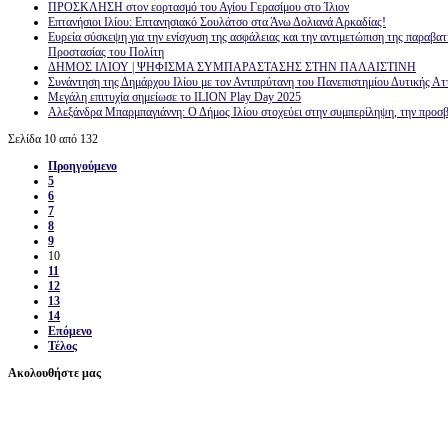
ΠΡΟΣΚΛΗΣΗ στον εορτασμό του Αγίου Γερασίμου στο Ίλιον
Επτανήσιοι Ιλίου: Επτανησιακό Σουλάτσο στα Άνω Δολιανά Αρκαδίας!
Ευρεία σύσκεψη για την ενίσχυση της ασφάλειας και την αντιμετώπιση της παραβατ
Προστασίας του Πολίτη
ΔΗΜΟΣ ΙΛΙΟΥ | ΨΗΦΙΣΜΑ ΣΥΜΠΑΡΑΣΤΑΣΗΣ ΣΤΗΝ ΠΑΛΑΙΣΤΙΝΗ
Συνάντηση της Δημάρχου Ιλίου με τον Αντιπρύτανη του Πανεπιστημίου Δυτικής Ατ
Μεγάλη επιτυχία σημείωσε το ILION Play Day 2025
Αλεξάνδρα Μπαρμπαγιάννη: Ο Δήμος Ιλίου στοχεύει στην συμπερίληψη, την προσβα
Σελίδα 10 από 132
Προηγούμενο
5
6
7
8
9
10
11
12
13
14
Επόμενο
Τέλος
Ακολουθήστε μας