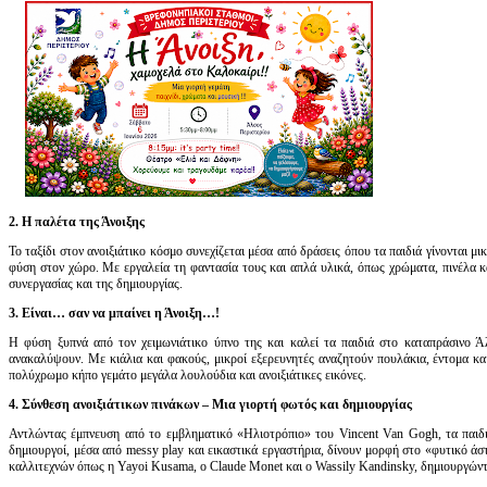
2. Η παλέτα της Άνοιξης
Το ταξίδι στον ανοιξιάτικο κόσμο συνεχίζεται μέσα από δράσεις όπου τα παιδιά γίνονται μι
φύση στον χώρο. Με εργαλεία τη φαντασία τους και απλά υλικά, όπως χρώματα, πινέλα 
συνεργασίας και της δημιουργίας.
3. Είναι… σαν να μπαίνει η Άνοιξη…!
Η φύση ξυπνά από τον χειμωνιάτικο ύπνο της και καλεί τα παιδιά στο καταπράσινο Ά
ανακαλύψουν. Με κιάλια και φακούς, μικροί εξερευνητές αναζητούν πουλάκια, έντομα κ
πολύχρωμο κήπο γεμάτο μεγάλα λουλούδια και ανοιξιάτικες εικόνες.
4. Σύνθεση ανοιξιάτικων πινάκων – Μια γιορτή φωτός και δημιουργίας
Αντλώντας έμπνευση από το εμβληματικό «Ηλιοτρόπιο» του Vincent Van Gogh, τα παιδι
δημιουργοί, μέσα από messy play και εικαστικά εργαστήρια, δίνουν μορφή στο «φυτικό ά
καλλιτεχνών όπως η Yayoi Kusama, ο Claude Monet και ο Wassily Kandinsky, δημιουργώντ