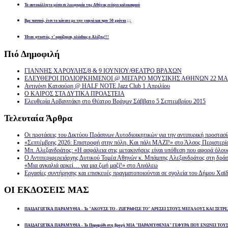
Το αυτοκόλλητο μέσα σε λεωφορείο της Αθήνας ενόψει καλοκαιριού
Βρε παππού, έτσι το κάνατε με την γιαγιά και πριν 50 χρόνια ;;;
Ήταν φτυστός, τ’ ορκίζομαι, ολόιδιος ο Αλέξης!!!
Πιό
Δημοφιλή
ΓΙΑΝΝΗΣ ΧΑΡΟΥΛΗΣ/8 & 9 ΙΟΥΝΙΟΥ/ΘΕΑΤΡΟ ΒΡΑΧΩΝ
ΕΛΕΥΘΕΡΟΙ ΠΟΛΙΟΡΚΗΜΕΝΟΙ @ ΜΕΓΑΡΟ ΜΟΥΣΙΚΗΣ ΑΘΗΝΩΝ 22 ΜΑΡ
Αντιγόνη Κατσούρη @ HALF NOTE Jazz Club 1 Απριλίου
Ο ΚΑΙΡΟΣ ΣΤΑ ΔΥΤΙΚΑ ΠΡΟΑΣΤΕΙΑ
Ελευθερία Αρβανιτάκη στο Θέατρο Βράχων Σάββατο 5 Σεπτεμβρίου 2015
Τελευταία
Άρθρα
Οι προτάσεις του Δικτύου Πράσινων Αυτοδιοικητικών για την αντιπυρική προστασ
«Σεπτέμβρης 2026: Επιστροφή στην πόλη. Και πάλι ΜΑΖΙ!» στο Άλσος Περιστερί
Μπ. Αλεξανδράτος: «Η ασφάλεια στις μετακινήσεις είναι υπόθεση που αφορά όλου
Ο Αντιπεριφερειάρχης Δυτικού Τομέα Αθηνών κ. Μπάμπης Αλεξανδράτος στη δρά
«Μια αγκαλιά αρκεί… για μια ζωή μαζί!» στο Αιγάλεω
Εργασίες συντήρησης και επισκευές πραγματοποιούνται σε σχολεία του Δήμου Χαϊδ
ΟΙ
ΕΚΔΟΣΕΙΣ ΜΑΣ
ΠΑΙΔΑΓΩΓΙΚΑ ΠΑΡΑΜΥΘΙΑ - Το "ΑΚΟΥΣΕ ΤΟ - ΖΩΓΡΑΦΙΣΕ ΤΟ" ΑΡΕΣΕΙ ΣΤΟΥΣ ΜΕΓΑΛΟΥΣ ΚΑΙ ΞΕΤΡΕ
ΠΑΙΔΑΓΩΓΙΚΑ ΠΑΡΑΜΥΘΙΑ - Το Παραμύθι στη βροχή ΜΙΑ "ΠΑΡΑΜΥΘΕΝΙΑ" ΓΕΦΥΡΑ ΠΟΥ ΕΝΩΝΕΙ ΤΟΥ