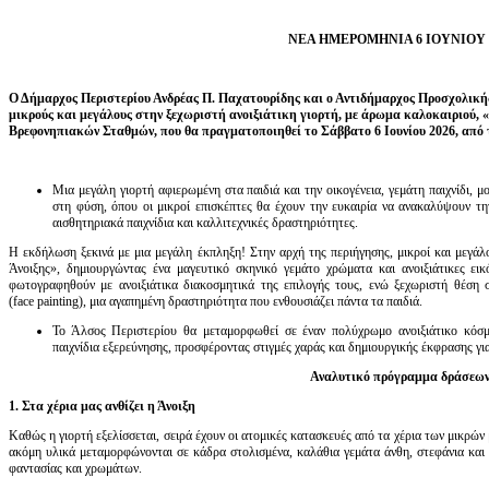
ΝΕΑ ΗΜΕΡΟΜΗΝΙΑ 6 ΙΟΥΝΙΟΥ 
Ο Δήμαρχος Περιστερίου Ανδρέας Π. Παχατουρίδης και ο Αντιδήμαρχος Προσχολικ
μικρούς και μεγάλους στην ξεχωριστή ανοιξιάτικη γιορτή, με άρωμα καλοκαιριού,
Βρεφονηπιακών Σταθμών, που θα πραγματοποιηθεί το Σάββατο 6 Ιουνίου 2026, από τι
Μια μεγάλη γιορτή αφιερωμένη στα παιδιά και την οικογένεια, γεμάτη παιχνίδι, μ
στη φύση, όπου οι μικροί επισκέπτες θα έχουν την ευκαιρία να ανακαλύψουν τη
αισθητηριακά παιχνίδια και καλλιτεχνικές δραστηριότητες.
Η εκδήλωση ξεκινά με μια μεγάλη έκπληξη! Στην αρχή της περιήγησης, μικροί και μεγά
Άνοιξης», δημιουργώντας ένα μαγευτικό σκηνικό γεμάτο χρώματα και ανοιξιάτικες εικ
φωτογραφηθούν με ανοιξιάτικα διακοσμητικά της επιλογής τους, ενώ ξεχωριστή θέση 
(face painting), μια αγαπημένη δραστηριότητα που ενθουσιάζει πάντα τα παιδιά.
Το Άλσος Περιστερίου θα μεταμορφωθεί σε έναν πολύχρωμο ανοιξιάτικο κόσμο
παιχνίδια εξερεύνησης, προσφέροντας στιγμές χαράς και δημιουργικής έκφρασης για
Αναλυτικό πρόγραμμα δράσεων
1. Στα χέρια μας ανθίζει η Άνοιξη
Καθώς η γιορτή εξελίσσεται, σειρά έχουν οι ατομικές κατασκευές από τα χέρια των μικρών
ακόμη υλικά μεταμορφώνονται σε κάδρα στολισμένα, καλάθια γεμάτα άνθη, στεφάνια και α
φαντασίας και χρωμάτων.