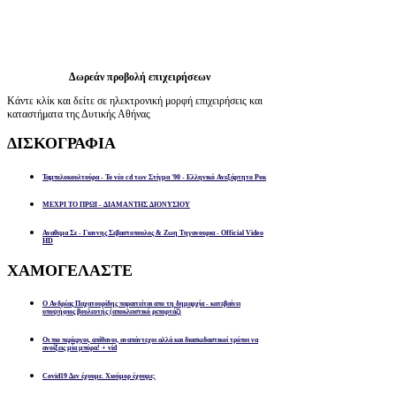
Δωρεάν προβολή επιχειρήσεων
Κάντε κλίκ και δείτε σε ηλεκτρονική μορφή επιχειρήσεις και
καταστήματα της Δυτικής Αθήνας
ΔΙΣΚΟΓΡΑΦΙΑ
Ταμπελοκουλτούρα - Το νέο cd των Στίγμα '90 - Ελληνικό Ανεξάρτητο Ροκ
ΜΕΧΡΙ ΤΟ ΠΡΩΙ - ΔΙΑΜΑΝΤΗΣ ΔΙΟΝΥΣΙΟΥ
Αναθεμα Σε - Γιαννης Σεβαστοπουλος & Ζωη Τηγανουρια - Official Video
HD
ΧΑΜΟΓΕΛΑΣΤΕ
Ο Ανδρέας Παχατουρίδης παραιτείται απο τη δημαρχία - κατεβαίνει
υποψήφιος βουλευτής (αποκλειστικό ρεπορτάζ)
Οι πιο περίεργοι, απίθανοι, αναπάντεχοι αλλά και διασκεδαστικοί τρόποι να
ανοίξεις μία μπύρα! + vid
Covid19 Δεν έχουμε. Χιούμορ έχουμε;