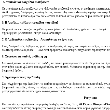
5. Ανοιξιάτικα παιχνίδια αισθήσεων
Οι επισκέπτες καλωσορίζονται στο «Μονοπάτι της Άνοιξης», όπου οι αισθήσεις πρωταγωνι
Αισθητηριακός διάδρομος, mystery boxes, messy play στα «Μελισσομπερδέματα» στην 
μετατρέπουν το κελάηδισμα των πουλιών και το θρόισμα των φύλλων σε μια μοναδική μουσι
6. Η Άνοιξη… παίζει επιτραπέζια παιχνίδια!
Χειροποίητα επιτραπέζια παιχνίδια εμπνευσμένα από λουλούδια, χρώματα και στοιχεία
δημιουργικά, με φαντασία, σκέψη και ομαδικότητα.
7. Ο Λαβύρινθος της Άνοιξης – Ανακαλύπτω τα ίχνη της!
Ένας διαδραστικός λαβύρινθος γεμάτος διαδρομές, στροφές και μικρές εκπλήξεις περιμένε
σωστές ή λάθος διαδρομές — μόνο νέοι δρόμοι για ανακάλυψη, παιχνίδι και δημιουργική π
8. Χορεύουν τα παιδιά, ανθίζει η γη
Στο ανοιξιάτικο μουσικοκινητικό ταξίδι, τα παιδιά μεταμορφώνονται σε σποράκια που ξυ
στον κήπο και σε χρώματα που αγκαλιάζουν τον ουρανό. Μέσα από τη μουσική και την κίν
βιωματική δράση.
9. Αγροπεριπέτειες την Άνοιξη
Στο «Αγρόκτημα της Άνοιξης», τα παιδιά συμμετέχουν σε δράσεις με φυσικά υλικά, γνωρ
βιωματικά παιχνίδια, όπως το «άρμεγμα της αγελάδας», ανακαλύπτουν τον κύκλο τη
μεταμορφώνεται σε ένα πολύχρωμο ανοιξιάτικο τοπίο.
Party time
Και το τέλος επιφυλάσσει μια μεγάλη έκπληξη για όλους.
Στις 20:15, στο Θέατρο «Ελ
και τραγουδώντας στους ρυθμούς της Άνοιξης και του Καλοκαιριού, δημιουργώντας όμορφε