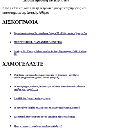
Δωρεάν προβολή επιχειρήσεων
Κάντε κλίκ και δείτε σε ηλεκτρονική μορφή επιχειρήσεις και
καταστήματα της Δυτικής Αθήνας
ΔΙΣΚΟΓΡΑΦΙΑ
Ταμπελοκουλτούρα - Το νέο cd των Στίγμα '90 - Ελληνικό Ανεξάρτητο Ροκ
ΜΕΧΡΙ ΤΟ ΠΡΩΙ - ΔΙΑΜΑΝΤΗΣ ΔΙΟΝΥΣΙΟΥ
Αναθεμα Σε - Γιαννης Σεβαστοπουλος & Ζωη Τηγανουρια - Official Video
HD
ΧΑΜΟΓΕΛΑΣΤΕ
Ο Ανδρέας Παχατουρίδης παραιτείται απο τη δημαρχία - κατεβαίνει
υποψήφιος βουλευτής (αποκλειστικό ρεπορτάζ)
Οι πιο περίεργοι, απίθανοι, αναπάντεχοι αλλά και διασκεδαστικοί τρόποι να
ανοίξεις μία μπύρα! + vid
Covid19 Δεν έχουμε. Χιούμορ έχουμε;
Το αυτοκόλλητο μέσα σε λεωφορείο της Αθήνας ενόψει καλοκαιριού
Βρε παππού, έτσι το κάνατε με την γιαγιά και πριν 50 χρόνια ;;;
Ήταν φτυστός, τ’ ορκίζομαι, ολόιδιος ο Αλέξης!!!