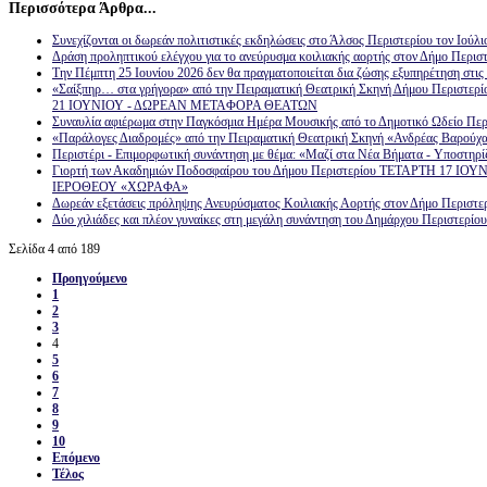
Περισσότερα Άρθρα...
Συνεχίζονται οι δωρεάν πολιτιστικές εκδηλώσεις στο Άλσος Περιστερίου τον Ιούλ
Δράση προληπτικού ελέγχου για το ανεύρυσμα κοιλιακής αορτής στον Δήμο Περισ
Την Πέμπτη 25 Ιουνίου 2026 δεν θα πραγματοποιείται δια ζώσης εξυπηρέτηση στις
«Σαίξπηρ… στα γρήγορα» από την Πειραματική Θεατρική Σκηνή Δήμου Περιστ
21 ΙΟΥΝΙΟΥ - ΔΩΡΕΑΝ ΜΕΤΑΦΟΡΑ ΘΕΑΤΩΝ
Συναυλία αφιέρωμα στην Παγκόσμια Ημέρα Μουσικής από το Δημοτικό Ωδείο 
«Παράλογες Διαδρομές» από την Πειραματική Θεατρική Σκηνή «Ανδρέας Βαρούχα
Περιστέρι - Επιμορφωτική συνάντηση με θέμα: «Μαζί στα Νέα Βήματα - Υποστηρί
Γιορτή των Ακαδημιών Ποδοσφαίρου του Δήμου Περιστερίου ΤΕΤΑΡΤΗ 17 ΙΟ
ΙΕΡΟΘΕΟΥ «ΧΩΡΑΦΑ»
Δωρεάν εξετάσεις πρόληψης Ανευρύσματος Κοιλιακής Αορτής στον Δήμο Περιστε
Δύο χιλιάδες και πλέον γυναίκες στη μεγάλη συνάντηση του Δημάρχου Περιστερίο
Σελίδα 4 από 189
Προηγούμενο
1
2
3
4
5
6
7
8
9
10
Επόμενο
Τέλος