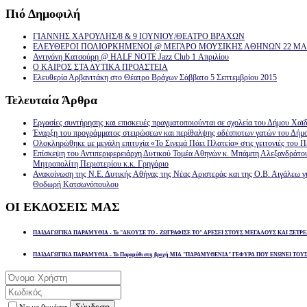
Πιό
Δημοφιλή
ΓΙΑΝΝΗΣ ΧΑΡΟΥΛΗΣ/8 & 9 ΙΟΥΝΙΟΥ/ΘΕΑΤΡΟ ΒΡΑΧΩΝ
ΕΛΕΥΘΕΡΟΙ ΠΟΛΙΟΡΚΗΜΕΝΟΙ @ ΜΕΓΑΡΟ ΜΟΥΣΙΚΗΣ ΑΘΗΝΩΝ 22 ΜΑΡ
Αντιγόνη Κατσούρη @ HALF NOTE Jazz Club 1 Απριλίου
Ο ΚΑΙΡΟΣ ΣΤΑ ΔΥΤΙΚΑ ΠΡΟΑΣΤΕΙΑ
Ελευθερία Αρβανιτάκη στο Θέατρο Βράχων Σάββατο 5 Σεπτεμβρίου 2015
Τελευταία
Άρθρα
Εργασίες συντήρησης και επισκευές πραγματοποιούνται σε σχολεία του Δήμου Χαϊδ
Έναρξη του προγράμματος στειρώσεων και περίθαλψης αδέσποτων γατών του Δήμ
Ολοκληρώθηκε με μεγάλη επιτυχία «Το Σινεμά Πάει Πλατεία» στις γειτονιές του Π
Επίσκεψη του Αντιπεριφερειάρχη Δυτικού Τομέα Αθηνών κ. Μπάμπη Αλεξανδράτο
Μητροπολίτη Περιστερίου κ.κ. Γρηγόριο
Ανακοίνωση της Ν.Ε. Δυτικής Αθήνας της Νέας Αριστεράς και της Ο.Β. Αιγάλεω γ
Θοδωρή Κατσωνόπουλου
ΟΙ
ΕΚΔΟΣΕΙΣ ΜΑΣ
ΠΑΙΔΑΓΩΓΙΚΑ ΠΑΡΑΜΥΘΙΑ - Το "ΑΚΟΥΣΕ ΤΟ - ΖΩΓΡΑΦΙΣΕ ΤΟ" ΑΡΕΣΕΙ ΣΤΟΥΣ ΜΕΓΑΛΟΥΣ ΚΑΙ ΞΕΤΡΕ
ΠΑΙΔΑΓΩΓΙΚΑ ΠΑΡΑΜΥΘΙΑ - Το Παραμύθι στη βροχή ΜΙΑ "ΠΑΡΑΜΥΘΕΝΙΑ" ΓΕΦΥΡΑ ΠΟΥ ΕΝΩΝΕΙ ΤΟΥ