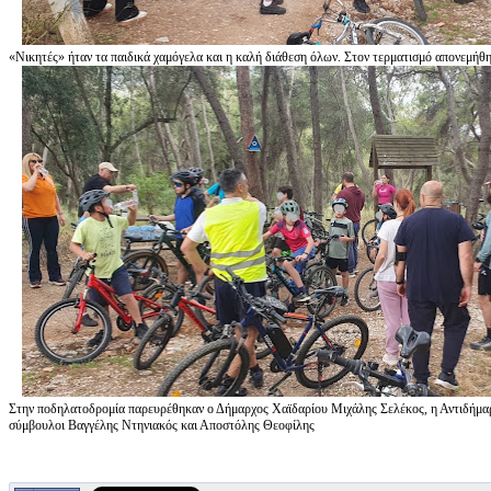
«Νικητές» ήταν τα παιδικά χαμόγελα και η καλή διάθεση όλων. Στον τερματισμό απονεμήθη
Στην ποδηλατοδρομία παρευρέθηκαν ο Δήμαρχος Χαϊδαρίου Μιχάλης Σελέκος, η Αντιδήμαρ
σύμβουλοι Βαγγέλης Ντηνιακός και Αποστόλης Θεοφίλης