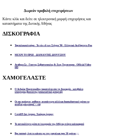
Δωρεάν προβολή επιχειρήσεων
Κάντε κλίκ και δείτε σε ηλεκτρονική μορφή επιχειρήσεις και
καταστήματα της Δυτικής Αθήνας
ΔΙΣΚΟΓΡΑΦΙΑ
Ταμπελοκουλτούρα - Το νέο cd των Στίγμα '90 - Ελληνικό Ανεξάρτητο Ροκ
ΜΕΧΡΙ ΤΟ ΠΡΩΙ - ΔΙΑΜΑΝΤΗΣ ΔΙΟΝΥΣΙΟΥ
Αναθεμα Σε - Γιαννης Σεβαστοπουλος & Ζωη Τηγανουρια - Official Video
HD
ΧΑΜΟΓΕΛΑΣΤΕ
Ο Ανδρέας Παχατουρίδης παραιτείται απο τη δημαρχία - κατεβαίνει
υποψήφιος βουλευτής (αποκλειστικό ρεπορτάζ)
Οι πιο περίεργοι, απίθανοι, αναπάντεχοι αλλά και διασκεδαστικοί τρόποι να
ανοίξεις μία μπύρα! + vid
Covid19 Δεν έχουμε. Χιούμορ έχουμε;
Το αυτοκόλλητο μέσα σε λεωφορείο της Αθήνας ενόψει καλοκαιριού
Βρε παππού, έτσι το κάνατε με την γιαγιά και πριν 50 χρόνια ;;;