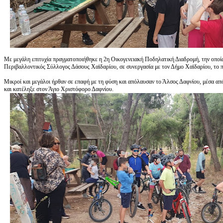
Με μεγάλη επιτυχία πραγματοποιήθηκε η 2η Οικογενειακή Ποδηλατική Διαδρομή, την οποί
Περιβαλλοντικός Σύλλογος Δάσους Χαϊδαρίου, σε συνεργασία με τον Δήμο Χαϊδαρίου, το 
Μικροί και μεγάλοι ήρθαν σε επαφή με τη φύση και απόλαυσαν το Άλσος Δαφνίου, μέσα απ
και κατέληξε στον Άγιο Χριστόφορο Δαφνίου.