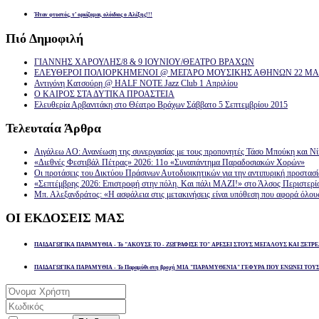
Ήταν φτυστός, τ’ ορκίζομαι, ολόιδιος ο Αλέξης!!!
Πιό
Δημοφιλή
ΓΙΑΝΝΗΣ ΧΑΡΟΥΛΗΣ/8 & 9 ΙΟΥΝΙΟΥ/ΘΕΑΤΡΟ ΒΡΑΧΩΝ
ΕΛΕΥΘΕΡΟΙ ΠΟΛΙΟΡΚΗΜΕΝΟΙ @ ΜΕΓΑΡΟ ΜΟΥΣΙΚΗΣ ΑΘΗΝΩΝ 22 ΜΑΡ
Αντιγόνη Κατσούρη @ HALF NOTE Jazz Club 1 Απριλίου
Ο ΚΑΙΡΟΣ ΣΤΑ ΔΥΤΙΚΑ ΠΡΟΑΣΤΕΙΑ
Ελευθερία Αρβανιτάκη στο Θέατρο Βράχων Σάββατο 5 Σεπτεμβρίου 2015
Τελευταία
Άρθρα
Αιγάλεω ΑΟ: Ανανέωση της συνεργασίας με τους προπονητές Τάσο Μπούκη και Ν
«Διεθνές Φεστιβάλ Πέτρας» 2026: 11ο «Συναπάντημα Παραδοσιακών Χορών»
Οι προτάσεις του Δικτύου Πράσινων Αυτοδιοικητικών για την αντιπυρική προστασ
«Σεπτέμβρης 2026: Επιστροφή στην πόλη. Και πάλι ΜΑΖΙ!» στο Άλσος Περιστερί
Μπ. Αλεξανδράτος: «Η ασφάλεια στις μετακινήσεις είναι υπόθεση που αφορά όλου
ΟΙ
ΕΚΔΟΣΕΙΣ ΜΑΣ
ΠΑΙΔΑΓΩΓΙΚΑ ΠΑΡΑΜΥΘΙΑ - Το "ΑΚΟΥΣΕ ΤΟ - ΖΩΓΡΑΦΙΣΕ ΤΟ" ΑΡΕΣΕΙ ΣΤΟΥΣ ΜΕΓΑΛΟΥΣ ΚΑΙ ΞΕΤΡΕ
ΠΑΙΔΑΓΩΓΙΚΑ ΠΑΡΑΜΥΘΙΑ - Το Παραμύθι στη βροχή ΜΙΑ "ΠΑΡΑΜΥΘΕΝΙΑ" ΓΕΦΥΡΑ ΠΟΥ ΕΝΩΝΕΙ ΤΟΥ