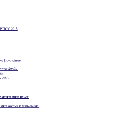
ΤΙΟΥ 2015
ίκο Παναγιώτου
ία των δασών.
ου
ς μας».
ΛΑΙΝΕΙ ΤΑ ΜΙΚΡΑ ΠΑΙΔΙΑ!
Σ ΜΕΓΑΛΟΥΣ ΜΕ ΤΑ ΜΙΚΡΑ ΠΑΙΔΙΑ!