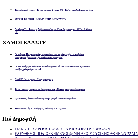
Ταμπελοκουλτούρα - Το νέο cd των Στίγμα '90 - Ελληνικό Ανεξάρτητο Ροκ
ΜΕΧΡΙ ΤΟ ΠΡΩΙ - ΔΙΑΜΑΝΤΗΣ ΔΙΟΝΥΣΙΟΥ
Αναθεμα Σε - Γιαννης Σεβαστοπουλος & Ζωη Τηγανουρια - Official Video
HD
ΧΑΜΟΓΕΛΑΣΤΕ
Ο Ανδρέας Παχατουρίδης παραιτείται απο τη δημαρχία - κατεβαίνει
υποψήφιος βουλευτής (αποκλειστικό ρεπορτάζ)
Οι πιο περίεργοι, απίθανοι, αναπάντεχοι αλλά και διασκεδαστικοί τρόποι να
ανοίξεις μία μπύρα! + vid
Covid19 Δεν έχουμε. Χιούμορ έχουμε;
Το αυτοκόλλητο μέσα σε λεωφορείο της Αθήνας ενόψει καλοκαιριού
Βρε παππού, έτσι το κάνατε με την γιαγιά και πριν 50 χρόνια ;;;
Ήταν φτυστός, τ’ ορκίζομαι, ολόιδιος ο Αλέξης!!!
Πιό
Δημοφιλή
ΓΙΑΝΝΗΣ ΧΑΡΟΥΛΗΣ/8 & 9 ΙΟΥΝΙΟΥ/ΘΕΑΤΡΟ ΒΡΑΧΩΝ
ΕΛΕΥΘΕΡΟΙ ΠΟΛΙΟΡΚΗΜΕΝΟΙ @ ΜΕΓΑΡΟ ΜΟΥΣΙΚΗΣ ΑΘΗΝΩΝ 22 ΜΑΡ