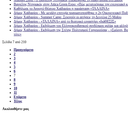
Χαϊδάρι Ξανά - Ο Βαγγέλης Ντηνιακός επισκέφθηκε τη λαϊκή αγορά στο Δάσος
Βαγγέλης Ντηνιακός στην Attica Green Expo: «Πώς μετατρέψαμε την ενεργειακή κ
Καθήλωσε το Ανοιχτό Θέατρο Χαϊδαρίου η παράσταση «ΤΑΛΑΙΝΑ»
Δήμος Χαϊδαρίου - Με μεγάλη επιτυχία πραγματοποιήθηκε η 2η Οικογενειακή Πο
Δήμος Χαϊδαρίου - Summer Camp: Ξεκινούν οι αιτήσεις τη Δευτέρα 25 Μαΐου
Δήμος Χαϊδαρίου - «ΤΑΛΑΙΝΑ» από το θεατρικό εργαστήρι «διάΘΕΣΙΣ»
Δήμος Χαϊδαρίου - Εκδήλωση του Ελληνοκουβανικού συνδέσμου φιλίας και αλλη
Δήμος Χαϊδαρίου - Εκδήλωση της Στέγης Πολιτισμού Γρηγορούσας - «Σμύρνη, Βο
τότε»
Σελίδα 7 από 210
Προηγούμενο
2
3
4
5
6
7
8
9
10
11
Επόμενο
Τέλος
Ακολουθήστε μας