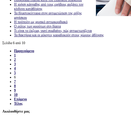
Η χρήση κάνναβης από τους εφήβους αυξάνει τον
κίνδυνο κατάθλιψης
Τα βλαστοκύτταρα στην αντιμετώπιση της ρήξης
μηνίσκου
Η πρόπολη ως φυσικό αντιμικροβιακό
Ο ρόλος των φρούτων στη δίαιτα
Τι είναι το έκζεμα, γιατί συμβαίνει, πώς αντιμετωπίζεται
Τα βακτήρια και οι μύκητες καραδοκούν στους χώρους άθλησης
Σελίδα 6 από 10
Προηγούμενο
1
2
3
4
5
6
7
8
9
10
Επόμενο
Τέλος
Ακολουθήστε μας