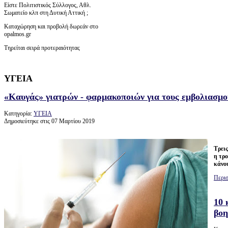
Είστε Πολιτιστικός Σύλλογος, Αθλ.
Σωματείο κλπ στη Δυτική Αττική ;
Καταχώρηση και προβολή δωρεάν στο
opalmos.gr
Τηρείται σειρά προτεραιότητας
ΥΓΕΙΑ
«Καυγάς» γιατρών - φαρμακοποιών για τους εμβολιασμο
Κατηγορία:
ΥΓΕΙΑ
Δημοσιεύτηκε στις 07 Μαρτίου 2019
Τρεις
η τρ
κάνου
Περισ
10 
βοη