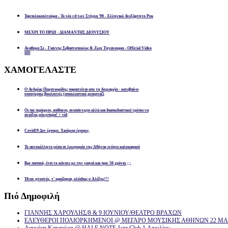
Ταμπελοκουλτούρα - Το νέο cd των Στίγμα '90 - Ελληνικό Ανεξάρτητο Ροκ
ΜΕΧΡΙ ΤΟ ΠΡΩΙ - ΔΙΑΜΑΝΤΗΣ ΔΙΟΝΥΣΙΟΥ
Αναθεμα Σε - Γιαννης Σεβαστοπουλος & Ζωη Τηγανουρια - Official Video
HD
ΧΑΜΟΓΕΛΑΣΤΕ
Ο Ανδρέας Παχατουρίδης παραιτείται απο τη δημαρχία - κατεβαίνει
υποψήφιος βουλευτής (αποκλειστικό ρεπορτάζ)
Οι πιο περίεργοι, απίθανοι, αναπάντεχοι αλλά και διασκεδαστικοί τρόποι να
ανοίξεις μία μπύρα! + vid
Covid19 Δεν έχουμε. Χιούμορ έχουμε;
Το αυτοκόλλητο μέσα σε λεωφορείο της Αθήνας ενόψει καλοκαιριού
Βρε παππού, έτσι το κάνατε με την γιαγιά και πριν 50 χρόνια ;;;
Ήταν φτυστός, τ’ ορκίζομαι, ολόιδιος ο Αλέξης!!!
Πιό
Δημοφιλή
ΓΙΑΝΝΗΣ ΧΑΡΟΥΛΗΣ/8 & 9 ΙΟΥΝΙΟΥ/ΘΕΑΤΡΟ ΒΡΑΧΩΝ
ΕΛΕΥΘΕΡΟΙ ΠΟΛΙΟΡΚΗΜΕΝΟΙ @ ΜΕΓΑΡΟ ΜΟΥΣΙΚΗΣ ΑΘΗΝΩΝ 22 ΜΑΡ