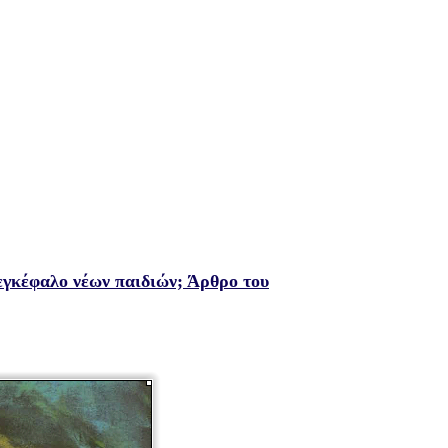
 εγκέφαλο νέων παιδιών; Άρθρο του