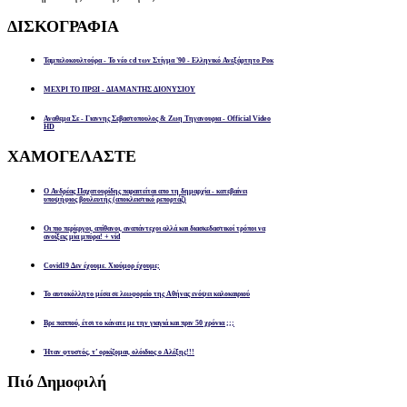
ΔΙΣΚΟΓΡΑΦΙΑ
Ταμπελοκουλτούρα - Το νέο cd των Στίγμα '90 - Ελληνικό Ανεξάρτητο Ροκ
ΜΕΧΡΙ ΤΟ ΠΡΩΙ - ΔΙΑΜΑΝΤΗΣ ΔΙΟΝΥΣΙΟΥ
Αναθεμα Σε - Γιαννης Σεβαστοπουλος & Ζωη Τηγανουρια - Official Video
HD
ΧΑΜΟΓΕΛΑΣΤΕ
Ο Ανδρέας Παχατουρίδης παραιτείται απο τη δημαρχία - κατεβαίνει
υποψήφιος βουλευτής (αποκλειστικό ρεπορτάζ)
Οι πιο περίεργοι, απίθανοι, αναπάντεχοι αλλά και διασκεδαστικοί τρόποι να
ανοίξεις μία μπύρα! + vid
Covid19 Δεν έχουμε. Χιούμορ έχουμε;
Το αυτοκόλλητο μέσα σε λεωφορείο της Αθήνας ενόψει καλοκαιριού
Βρε παππού, έτσι το κάνατε με την γιαγιά και πριν 50 χρόνια ;;;
Ήταν φτυστός, τ’ ορκίζομαι, ολόιδιος ο Αλέξης!!!
Πιό
Δημοφιλή