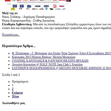
Μαζί της οι:
Νίκος Ξυδάκης – Δημήτρης Παπαδημητρίου
Θέμης Καραμουρατίδης - Στάθης Δρογώσης
Ελευθερία Αρβανιτάκη.
Μία από τις σπουδαιότερες Ελληνίδες ερμηνεύτριες όλων των επο
τοπικό όσο και παγκόσμιο επίπεδο, που έχει τραγουδήσει τραγούδια που μας έχουν σημαδέψει
Περισσότερα...
Περισσότερα Άρθρα...
Φ. Πλιάτσικας - Γ. Μηλιώκας στο Άλσος Νέας Σμύρνης Τρίτη 8 Σεπτεμβρίου 2015
Καλοκαίρι 2015 Θέατρο Βράχων, Μελίνα Μερκούρη
ΓΙΑΝΝΗΣ ΧΑΡΟΥΛΗΣ/8 & 9 ΙΟΥΝΙΟΥ/ΘΕΑΤΡΟ ΒΡΑΧΩΝ
Αντιγόνη Κατσούρη @ HALF NOTE Jazz Club 1 Απριλίου
ΕΛΕΥΘΕΡΟΙ ΠΟΛΙΟΡΚΗΜΕΝΟΙ @ ΜΕΓΑΡΟ ΜΟΥΣΙΚΗΣ ΑΘΗΝΩΝ 22 ΜΑΡ
Σελίδα 1 από 2
Προηγούμενο
1
2
Επόμενο
Τέλος
Ακολουθήστε μας