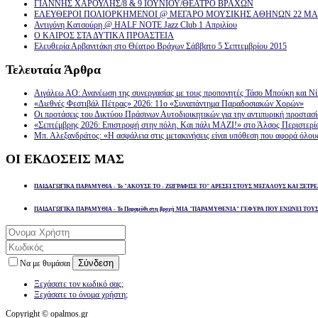
ΓΙΑΝΝΗΣ ΧΑΡΟΥΛΗΣ/8 & 9 ΙΟΥΝΙΟΥ/ΘΕΑΤΡΟ ΒΡΑΧΩΝ
ΕΛΕΥΘΕΡΟΙ ΠΟΛΙΟΡΚΗΜΕΝΟΙ @ ΜΕΓΑΡΟ ΜΟΥΣΙΚΗΣ ΑΘΗΝΩΝ 22 ΜΑΡ
Αντιγόνη Κατσούρη @ HALF NOTE Jazz Club 1 Απριλίου
Ο ΚΑΙΡΟΣ ΣΤΑ ΔΥΤΙΚΑ ΠΡΟΑΣΤΕΙΑ
Ελευθερία Αρβανιτάκη στο Θέατρο Βράχων Σάββατο 5 Σεπτεμβρίου 2015
Τελευταία
Άρθρα
Αιγάλεω ΑΟ: Ανανέωση της συνεργασίας με τους προπονητές Τάσο Μπούκη και Ν
«Διεθνές Φεστιβάλ Πέτρας» 2026: 11ο «Συναπάντημα Παραδοσιακών Χορών»
Οι προτάσεις του Δικτύου Πράσινων Αυτοδιοικητικών για την αντιπυρική προστασ
«Σεπτέμβρης 2026: Επιστροφή στην πόλη. Και πάλι ΜΑΖΙ!» στο Άλσος Περιστερί
Μπ. Αλεξανδράτος: «Η ασφάλεια στις μετακινήσεις είναι υπόθεση που αφορά όλου
ΟΙ
ΕΚΔΟΣΕΙΣ ΜΑΣ
ΠΑΙΔΑΓΩΓΙΚΑ ΠΑΡΑΜΥΘΙΑ - Το "ΑΚΟΥΣΕ ΤΟ - ΖΩΓΡΑΦΙΣΕ ΤΟ" ΑΡΕΣΕΙ ΣΤΟΥΣ ΜΕΓΑΛΟΥΣ ΚΑΙ ΞΕΤΡΕ
ΠΑΙΔΑΓΩΓΙΚΑ ΠΑΡΑΜΥΘΙΑ - Το Παραμύθι στη βροχή ΜΙΑ "ΠΑΡΑΜΥΘΕΝΙΑ" ΓΕΦΥΡΑ ΠΟΥ ΕΝΩΝΕΙ ΤΟΥ
Σύνδεση
Να με θυμάσαι
Ξεχάσατε τον κωδικό σας;
Ξεχάσατε το όνομα χρήστη;
Copyright © opalmos.gr