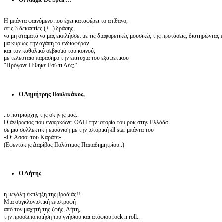
Οι Magic De Spell !!!
Η μπάντα φαινόμενο που έχει καταφέρει το απίθανο,
στις 3 δεκαετίες (++) δράσης,
να μη σταματά να μας εκπλήσσει με τις διαφορετικές μουσικές της προτάσεις, διατηρώντας
μα κυρίως την αγάπη το ενδιαφέρον
και τον καθολικό σεβασμό του κοινού,
με τελευταίο παράσημο την επιτυχία του εξαιρετικού
“Πρόγονε Πίθηκε Εσύ τι Λές;”
Ο Δημήτρης Πουλικάκος,
..ο πατριάρχης της σκηνής μας..
O άνθρωπος που ενσαρκώνει ΟΛΗ την ιστορία του ροκ στην Ελλάδα
σε μια συλλεκτική εμφάνιση με την ιστορική all star μπάντα του
«Οι Ασσοι του Καράτε»
(Εφεντάκης Δαρίβας Πολύτιμος Παπαδημητρίου..)
Ο Λήτης
η μεγάλη έκπληξη της βραδιάς!!
Μια συγκλονιστική επιστροφή
από τον μαχητή της ζωής, Λήτη,
την προσωποποιήση του γνήσιου και ατόφιου rock n roll..