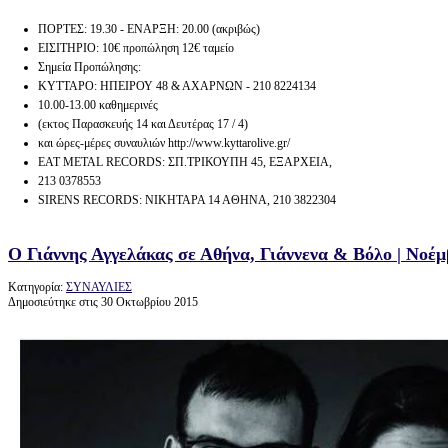
ΠΟΡΤΕΣ: 19.30 - ΕΝΑΡΞΗ: 20.00 (ακριβώς)
ΕΙΣΙΤΗΡΙΟ: 10€ προπώληση 12€ ταμείο
Σημεία Προπώλησης:
ΚΥΤΤΑΡΟ: ΗΠΕΙΡΟΥ 48 & ΑΧΑΡΝΩΝ - 210 8224134
10.00-13.00 καθημερινές
(εκτος Παρασκευής 14 και Δευτέρας 17 / 4)
και ώρες-μέρες συναυλιών http://www.kyttarolive.gr/
EAT METAL RECORDS: ΣΠ.ΤΡΙΚΟΥΠΗ 45, ΕΞΑΡΧΕΙΑ,
213 0378553
SIRENS RECORDS: ΝΙΚΗΤΑΡΑ 14 ΑΘΗΝΑ, 210 3822304
Ο Γιάννης Αγγελάκας σε Αθήνα, Γιάννενα & Βόλο | Νοέμ
Κατηγορία:
ΣΥΝΑΥΛΙΕΣ
Δημοσιεύτηκε στις 30 Οκτωβρίου 2015