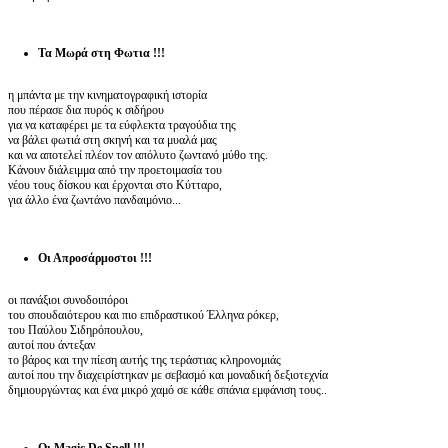
Τα Μωρά στη Φωτια !!!
η μπάντα με την κινηματογραφική ιστορία
που πέρασε δια πυρός κ σιδήρου
για να καταφέρει με τα εύφλεκτα τραγούδια της
να βάλει φωτιά στη σκηνή και τα μυαλά μας
και να αποτελεί πλέον τον απόλυτο ζωντανό μύθο της.
Κάνουν διάλειμμα από την προετοιμασία του
νέου τους δίσκου και έρχονται στο Κύτταρο,
για άλλο ένα ζωντάνο πανδαιμόνιο...
Οι Απροσάρμοστοι !!!
οι πανάξιοι συνοδοιπόροι
του σπουδαιότερου και πιο επιδραστικού Έλληνα ρόκερ,
του Παύλου Σιδηρόπουλου,
αυτοί που άντεξαν
το βάρος και την πίεση αυτής της τεράστιας κληρονομιάς
αυτοί που την διαχειρίστηκαν με σεβασμό και μοναδική δεξιοτεχνία
δημιουργώντας και ένα μικρό χαμό σε κάθε σπάνια εμφάνιση τους..