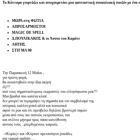
Το Κύτταρο γιορτάζει και αποχαιρετάει μια φανταστική συναυλιακή σαιζόν
με ένα 
ΜΩΡΑ στη ΦΩΤΙΑ
ΑΠΡΟΣΑΡΜΟΣΤΟΙ
MAGIC DE SPELL
Δ.ΠΟΥΛΙΚΑΚΟΣ & οι Άσσοι του Καράτε
ΛΗΤΗΣ
ΣΤΙΓΜΑ 90
Την Παρασκευή 12 Μαΐου ,
για πρώτη φορά,
θα συναντηθούν στην ίδια σκηνή
έξι!!!
από τους σημαντικότερους εκφραστές του ελληνόφωνου ροκ!!!
Μια βραδιά που κανένα κλισέ
δεν μπορεί να περιγράψει τη σημασία και τον συμβολισμό της
ιστορικά, καλλιτεχνικά αλλά και κοινωνικά
αφού το ροκ και ότι πρεσβεύει δηλώνει βροντερό παρών
μέσα από τους πιο πιστούς εκπροσώπους του
και στέλνει μήνυμα προς πάσα κατεύθυνση
αυτούς τους ..μπερδεμένους καιρούς.
..«Κυρίες» και «Κύριοι» αμετανόητοι ροκάδες
και «μικρά παιδιά»….