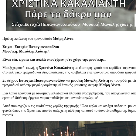
Πρώτη εκτέλεση του τραγουδιού
: Μαίρη Λίντα
Στίχοι: Ευτυχία Παπαγιαννοπούλου
Μουσική: Μανώλης Χιώτης
\
Είναι νέα, ωραία και πολλά υποσχόμενη στο χώρο της μουσικής...
Μια ξεχωριστή φωνή, η
Χριστίνα Κακαλιάντη
με ιδιαίτερη χροιά που κερδίζει τις εντυπ
στο ελληνικό τραγούδι και στις αποσκευές της κουβαλάει ένα πραγματικά σπουδαίο τραγούδ
Σε στίχους
Ευτυχίας Παπαγιαννοπούλου
και μουσική
Μανώλη Χιώτη
το τραγούδι με τ
τραγουδιού από την μεγάλη κυρία της ελληνικής μουσικής σκηνής
Μαίρη Λίντα.
Ενα λαϊκό τραγούδι με δυναμική μελωδία και πλούσια ενορχήστρωση, που απογειώνεται από
ερωτική διάθεση, έρχεται να μας ταξιδέψει σε μονοπάτια γνώριμα!
Αυτά που αγγίζουν τις ευαίσθητες χορδές της ψυχής ! Όσο ψηλά και αν έχει φτάσει η μουσ
φωνές όπως της Χριστίνας που θα υπάρχει η αίσθηση και αυτό το δυνατό αίσθημα της δημι
records