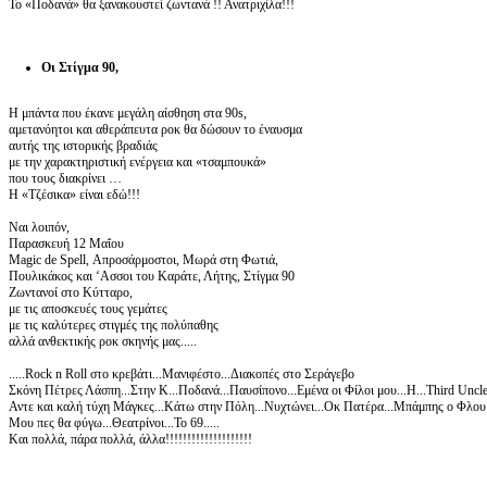
Το «Ποδανά» θα ξανακουστεί ζωντανά !! Ανατριχίλα!!!
Οι Στίγμα 90,
Η μπάντα που έκανε μεγάλη αίσθηση στα 90s,
αμετανόητοι και αθεράπευτα ροκ θα δώσουν το έναυσμα
αυτής της ιστορικής βραδιάς
με την χαρακτηριστική ενέργεια και «τσαμπουκά»
που τους διακρίνει …
Η «Τζέσικα» είναι εδώ!!!
Ναι λοιπόν,
Παρασκευή 12 Μαΐου
Magic de Spell, Απροσάρμοστοι, Μωρά στη Φωτιά,
Πουλικάκος και ‘Ασσοι του Καράτε, Λήτης, Στίγμα 90
Ζωντανοί στο Κύτταρο,
με τις αποσκευές τους γεμάτες
με τις καλύτερες στιγμές της πολύπαθης
αλλά ανθεκτικής ροκ σκηνής μας.....
.....Rock n Roll στο κρεβάτι...Μανιφέστο...Διακοπές στο Σεράγεβο
Σκόνη Πέτρες Λάσπη...Στην Κ...Ποδανά...Παυσίπονο...Εμένα οι Φίλοι μου...Η...Third U
Αντε και καλή τύχη Μάγκες...Κάτω στην Πόλη...Νυχτώνει...Οκ Πατέρα...Μπάμπης ο Φλου.
Μου πες θα φύγω...Θεατρίνοι...Το 69.....
Και πολλά, πάρα πολλά, άλλα!!!!!!!!!!!!!!!!!!!!