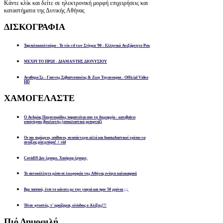
Κάντε κλίκ και δείτε σε ηλεκτρονική μορφή επιχειρήσεις και
καταστήματα της Δυτικής Αθήνας
ΔΙΣΚΟΓΡΑΦΙΑ
Ταμπελοκουλτούρα - Το νέο cd των Στίγμα '90 - Ελληνικό Ανεξάρτητο Ροκ
ΜΕΧΡΙ ΤΟ ΠΡΩΙ - ΔΙΑΜΑΝΤΗΣ ΔΙΟΝΥΣΙΟΥ
Αναθεμα Σε - Γιαννης Σεβαστοπουλος & Ζωη Τηγανουρια - Official Video
HD
ΧΑΜΟΓΕΛΑΣΤΕ
Ο Ανδρέας Παχατουρίδης παραιτείται απο τη δημαρχία - κατεβαίνει
υποψήφιος βουλευτής (αποκλειστικό ρεπορτάζ)
Οι πιο περίεργοι, απίθανοι, αναπάντεχοι αλλά και διασκεδαστικοί τρόποι να
ανοίξεις μία μπύρα! + vid
Covid19 Δεν έχουμε. Χιούμορ έχουμε;
Το αυτοκόλλητο μέσα σε λεωφορείο της Αθήνας ενόψει καλοκαιριού
Βρε παππού, έτσι το κάνατε με την γιαγιά και πριν 50 χρόνια ;;;
Ήταν φτυστός, τ’ ορκίζομαι, ολόιδιος ο Αλέξης!!!
Πιό
Δημοφιλή