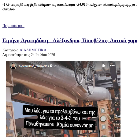
-175- παραβάσεις βεβαιώθηκαν ως αποτέλεσμα -24.915- ελέγχων αλκοολομέτρησης, με 
συνόλου
Περισσότερα...
Ειρήνη Αγαπηδάκη - Αλέξανδρος Τσουβέλας: Δυτικά χαμ
Κατηγορία:
ΔΙΑΔΗΜΟΤΙΚΑ
Δημοσιεύτηκε στις 24 Ιουλίου 2026