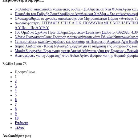
3 αλλοδαποί διακινούσαν ναρκωτικές ουσίες - Συλλήψεις σε Νέα Φιλαδέλφεια και
Περιοδεία του Γαβριήλ Σακελλαρίδη σε Αιγάλεω και Χαϊδάρι – Στο επίκεντρο ακρίβ
Ολοκληρώθηκαν οι εργασίες αποψίλωσης στο Μητροπολιτικό Πάρκο «Αντώνης Τρ
Δωρεάν φοίτηση! ΕΓΓΡΑΦΕΣ ΣΤΗ Σ.Α.Ε.Κ. ΠΟΛΥΔΥΝΑΜΗΣ ΝΟΣΗΛΕΥΤ
Δ.Υ.Πε. – Πε.Δ.Υ.Ψ.Υ
10ο Ομαδικό Σχολικό Πρωτάθλημα Δημοτικών Σχολείων (Σάββατο, 6/6/2026, 4.30 
Νάντια Γιαννακοπούλου: Ερώτηση για την ανέγερση νέων Ειδικών Νηπιαγωγείων σ
12 περιπτώσεις κλοπών οχημάτων και Εκβίασης σε Περιστέρι, Αιγάλεω, Αγία Βαρβ
Δήμος Χαϊδαρίου - Κοινή δήλωση Δημάρχων για τη διαγραφή της υποχρέωσης των 
Μαρία Συρεγγέλα: Έργο πνοής για τη Δυτική Αθήνα το ρέμα της Εσχατιας - Ξεκινά
Λεπτομέρειες για τη συμμετοχή στον Λαϊκό Αγώνα Δρόμου και την Λαμπαδηδρομία
Σελίδα 1 από 78
Προηγούμενο
1
2
3
4
5
6
7
8
9
10
Επόμενο
Τέλος
Ακολουθήστε μας