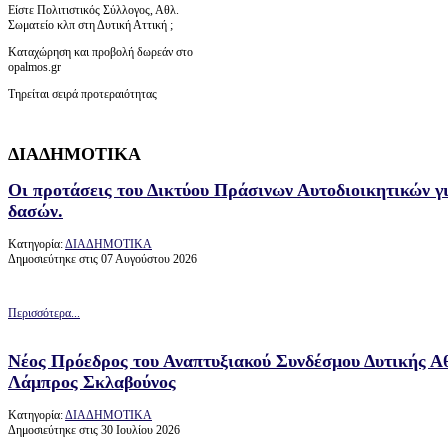
Είστε Πολιτιστικός Σύλλογος, Αθλ.
Σωματείο κλπ στη Δυτική Αττική ;
Καταχώρηση και προβολή δωρεάν στο
opalmos.gr
Τηρείται σειρά προτεραιότητας
ΔΙΑΔΗΜΟΤΙΚΑ
Οι προτάσεις του Δικτύου Πράσινων Αυτοδιοικητικών γ
δασών.
Κατηγορία:
ΔΙΑΔΗΜΟΤΙΚΑ
Δημοσιεύτηκε στις 07 Αυγούστου 2026
Περισσότερα...
Νέος Πρόεδρος του Αναπτυξιακού Συνδέσμου Δυτικής Α
Λάμπρος Σκλαβούνος
Κατηγορία:
ΔΙΑΔΗΜΟΤΙΚΑ
Δημοσιεύτηκε στις 30 Ιουλίου 2026