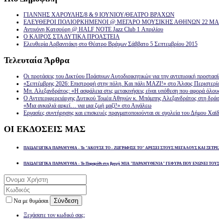
ΓΙΑΝΝΗΣ ΧΑΡΟΥΛΗΣ/8 & 9 ΙΟΥΝΙΟΥ/ΘΕΑΤΡΟ ΒΡΑΧΩΝ
ΕΛΕΥΘΕΡΟΙ ΠΟΛΙΟΡΚΗΜΕΝΟΙ @ ΜΕΓΑΡΟ ΜΟΥΣΙΚΗΣ ΑΘΗΝΩΝ 22 ΜΑΡ
Αντιγόνη Κατσούρη @ HALF NOTE Jazz Club 1 Απριλίου
Ο ΚΑΙΡΟΣ ΣΤΑ ΔΥΤΙΚΑ ΠΡΟΑΣΤΕΙΑ
Ελευθερία Αρβανιτάκη στο Θέατρο Βράχων Σάββατο 5 Σεπτεμβρίου 2015
Τελευταία
Άρθρα
Οι προτάσεις του Δικτύου Πράσινων Αυτοδιοικητικών για την αντιπυρική προστασ
«Σεπτέμβρης 2026: Επιστροφή στην πόλη. Και πάλι ΜΑΖΙ!» στο Άλσος Περιστερί
Μπ. Αλεξανδράτος: «Η ασφάλεια στις μετακινήσεις είναι υπόθεση που αφορά όλου
Ο Αντιπεριφερειάρχης Δυτικού Τομέα Αθηνών κ. Μπάμπης Αλεξανδράτος στη δρά
«Μια αγκαλιά αρκεί… για μια ζωή μαζί!» στο Αιγάλεω
Εργασίες συντήρησης και επισκευές πραγματοποιούνται σε σχολεία του Δήμου Χαϊδ
ΟΙ
ΕΚΔΟΣΕΙΣ ΜΑΣ
ΠΑΙΔΑΓΩΓΙΚΑ ΠΑΡΑΜΥΘΙΑ - Το "ΑΚΟΥΣΕ ΤΟ - ΖΩΓΡΑΦΙΣΕ ΤΟ" ΑΡΕΣΕΙ ΣΤΟΥΣ ΜΕΓΑΛΟΥΣ ΚΑΙ ΞΕΤΡΕ
ΠΑΙΔΑΓΩΓΙΚΑ ΠΑΡΑΜΥΘΙΑ - Το Παραμύθι στη βροχή ΜΙΑ "ΠΑΡΑΜΥΘΕΝΙΑ" ΓΕΦΥΡΑ ΠΟΥ ΕΝΩΝΕΙ ΤΟΥ
Σύνδεση
Να με θυμάσαι
Ξεχάσατε τον κωδικό σας;