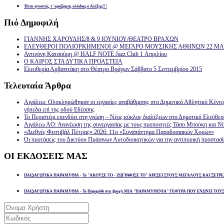
Ήταν φτυστός, τ’ ορκίζομαι, ολόιδιος ο Αλέξης!!!
Πιό
Δημοφιλή
ΓΙΑΝΝΗΣ ΧΑΡΟΥΛΗΣ/8 & 9 ΙΟΥΝΙΟΥ/ΘΕΑΤΡΟ ΒΡΑΧΩΝ
ΕΛΕΥΘΕΡΟΙ ΠΟΛΙΟΡΚΗΜΕΝΟΙ @ ΜΕΓΑΡΟ ΜΟΥΣΙΚΗΣ ΑΘΗΝΩΝ 22 ΜΑΡ
Αντιγόνη Κατσούρη @ HALF NOTE Jazz Club 1 Απριλίου
Ο ΚΑΙΡΟΣ ΣΤΑ ΔΥΤΙΚΑ ΠΡΟΑΣΤΕΙΑ
Ελευθερία Αρβανιτάκη στο Θέατρο Βράχων Σάββατο 5 Σεπτεμβρίου 2015
Τελευταία
Άρθρα
Αιγάλεω: Ολοκληρώθηκαν οι εργασίες αναβάθμισης στο Δημοτικό Αθλητικό Κέντ
γήπεδα επί της οδού Εδέσσης
Το Περιστέρι επενδύει στη γνώση – Νέος κύκλος διαλέξεων στο Δημοτικό Ελεύθε
Αιγάλεω ΑΟ: Ανανέωση της συνεργασίας με τους προπονητές Τάσο Μπούκη και Ν
«Διεθνές Φεστιβάλ Πέτρας» 2026: 11ο «Συναπάντημα Παραδοσιακών Χορών»
Οι προτάσεις του Δικτύου Πράσινων Αυτοδιοικητικών για την αντιπυρική προστασ
ΟΙ
ΕΚΔΟΣΕΙΣ ΜΑΣ
ΠΑΙΔΑΓΩΓΙΚΑ ΠΑΡΑΜΥΘΙΑ - Το "ΑΚΟΥΣΕ ΤΟ - ΖΩΓΡΑΦΙΣΕ ΤΟ" ΑΡΕΣΕΙ ΣΤΟΥΣ ΜΕΓΑΛΟΥΣ ΚΑΙ ΞΕΤΡΕ
ΠΑΙΔΑΓΩΓΙΚΑ ΠΑΡΑΜΥΘΙΑ - Το Παραμύθι στη βροχή ΜΙΑ "ΠΑΡΑΜΥΘΕΝΙΑ" ΓΕΦΥΡΑ ΠΟΥ ΕΝΩΝΕΙ ΤΟΥ