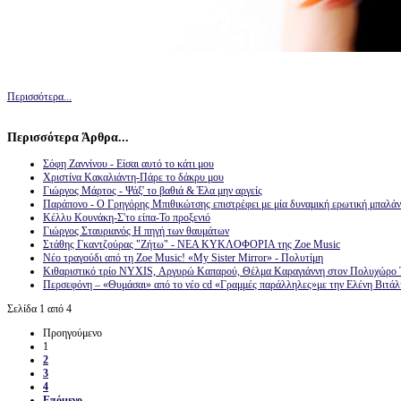
Περισσότερα...
Περισσότερα Άρθρα...
Σόφη Ζαννίνου - Είσαι αυτό το κάτι μου
Χριστίνα Κακαλιάντη-Πάρε το δάκρυ μου
Γιώργος Μάρτος - Ψάξ' το βαθιά & Έλα μην αργείς
Παράπονο - Ο Γρηγόρης Μπιθικώτσης επιστρέφει με μία δυναμική ερωτική μπαλά
Κέλλυ Κουνάκη-Σ'το είπα-Το προξενιό
Γιώργος Σταυριανός Η πηγή των θαυμάτων
Στάθης Γκαντζούρας "Ζήτω" - ΝΕΑ ΚΥΚΛΟΦΟΡΙΑ της Zoe Music
Νέο τραγούδι από τη Zoe Music! «My Sister Mirror» - Πολυτίμη
Κιθαριστικό τρίο NYXIS, Αργυρώ Καπαρού, Θέλμα Καραγιάννη στον Πολυχώρο Τ
Περσεφόνη – «Θυμάσαι» από το νέο cd «Γραμμές παράλληλες»με την Ελένη Βιτάλ
Σελίδα 1 από 4
Προηγούμενο
1
2
3
4
Επόμενο