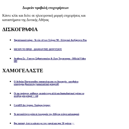
Δωρεάν προβολή επιχειρήσεων
Κάντε κλίκ και δείτε σε ηλεκτρονική μορφή επιχειρήσεις και
καταστήματα της Δυτικής Αθήνας
ΔΙΣΚΟΓΡΑΦΙΑ
Ταμπελοκουλτούρα - Το νέο cd των Στίγμα '90 - Ελληνικό Ανεξάρτητο Ροκ
ΜΕΧΡΙ ΤΟ ΠΡΩΙ - ΔΙΑΜΑΝΤΗΣ ΔΙΟΝΥΣΙΟΥ
Αναθεμα Σε - Γιαννης Σεβαστοπουλος & Ζωη Τηγανουρια - Official Video
HD
ΧΑΜΟΓΕΛΑΣΤΕ
Ο Ανδρέας Παχατουρίδης παραιτείται απο τη δημαρχία - κατεβαίνει
υποψήφιος βουλευτής (αποκλειστικό ρεπορτάζ)
Οι πιο περίεργοι, απίθανοι, αναπάντεχοι αλλά και διασκεδαστικοί τρόποι να
ανοίξεις μία μπύρα! + vid
Covid19 Δεν έχουμε. Χιούμορ έχουμε;
Το αυτοκόλλητο μέσα σε λεωφορείο της Αθήνας ενόψει καλοκαιριού
Βρε παππού, έτσι το κάνατε με την γιαγιά και πριν 50 χρόνια ;;;