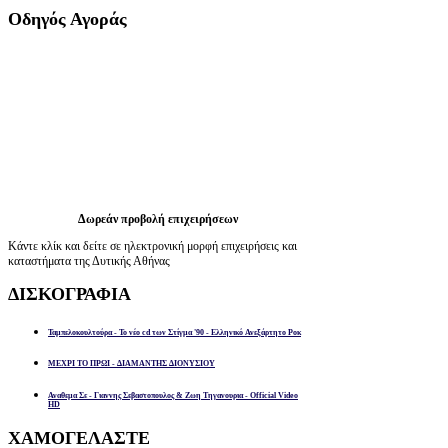
Οδηγός
Αγοράς
Δωρεάν προβολή επιχειρήσεων
Κάντε κλίκ και δείτε σε ηλεκτρονική μορφή επιχειρήσεις και
καταστήματα της Δυτικής Αθήνας
ΔΙΣΚΟΓΡΑΦΙΑ
Ταμπελοκουλτούρα - Το νέο cd των Στίγμα '90 - Ελληνικό Ανεξάρτητο Ροκ
ΜΕΧΡΙ ΤΟ ΠΡΩΙ - ΔΙΑΜΑΝΤΗΣ ΔΙΟΝΥΣΙΟΥ
Αναθεμα Σε - Γιαννης Σεβαστοπουλος & Ζωη Τηγανουρια - Official Video
HD
ΧΑΜΟΓΕΛΑΣΤΕ