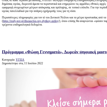
Όπως σε κάθε περίοδο μετάδοσης, ο ΕΟΔΥ διενεργεί ενισχυμένη επιδημιολογική επιτήρηση 
δημόσιας υγείας, διερευνά άμεσα τα περιστατικά και ενημερώνει τις αρμόδιες εθνικές αρχές 
εφαρμογή στοχευμένων μέτρων απόκρισης και πρόληψης, σε τοπικό επίπεδο. Για την περί
υγείας πανελλαδικά για την ανάγκη εγρήγορσής τους για τη νόσο.
Περισσότερες πληροφορίες για τον ιό του Δυτικού Νείλου και τα μέτρα προστασίας από τα
(
https://eody.gov.gr/disease/ios-toy-dytikoy-neiloy
/), όπου επίσης θα αναρτώνται -εφόσον π
τρέχοντα επιδημιολογικά δεδομένα.
Πρόγραμμα «Φώφη Γεννηματά», Δωρεάν ψηφιακή μασ
Κατηγορία:
ΥΓΕΙΑ
Δημοσιεύτηκε στις 11 Ιουλίου 2022