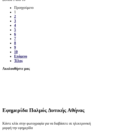
Προηγούμενο
1
2
3
4
5
6
7
8
9
10
Επόμενο
Τέλος
Ακολουθήστε μας
Εφημερίδα
Παλμός Δυτικής Αθήνας
Κάντε κλίκ στην φωτογραφία για να διαβάσετε σε ηλεκτρονική
μορφή την εφημερίδα