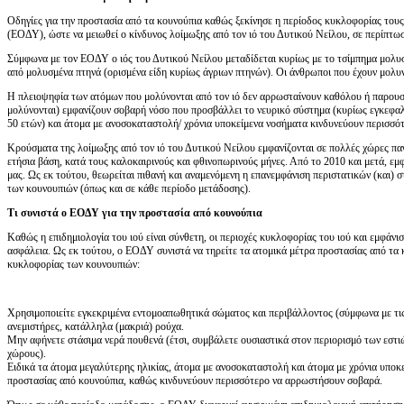
Οδηγίες για την προστασία από τα κουνούπια καθώς ξεκίνησε η περίοδος κυκλοφορίας του
(ΕΟΔΥ), ώστε να μειωθεί ο κίνδυνος λοίμωξης από τον ιό του Δυτικού Νείλου, σε περίπτω
Σύμφωνα με τον ΕΟΔΥ ο ιός του Δυτικού Νείλου μεταδίδεται κυρίως με το τσίμπημα μολυ
από μολυσμένα πτηνά (ορισμένα είδη κυρίως άγριων πτηνών). Οι άνθρωποι που έχουν μολυν
Η πλειοψηφία των ατόμων που μολύνονται από τον ιό δεν αρρωσταίνουν καθόλου ή παρουσ
μολύνονται) εμφανίζουν σοβαρή νόσο που προσβάλλει το νευρικό σύστημα (κυρίως εγκεφαλί
50 ετών) και άτομα με ανοσοκαταστολή/ χρόνια υποκείμενα νοσήματα κινδυνεύουν περισσ
Κρούσματα της λοίμωξης από τον ιό του Δυτικού Νείλου εμφανίζονται σε πολλές χώρες πα
ετήσια βάση, κατά τους καλοκαιρινούς και φθινοπωρινούς μήνες. Από το 2010 και μετά, ε
μας. Ως εκ τούτου, θεωρείται πιθανή και αναμενόμενη η επανεμφάνιση περιστατικών (και) 
των κουνουπιών (όπως και σε κάθε περίοδο μετάδοσης).
Τι συνιστά ο ΕΟΔΥ για την προστασία από κουνούπια
Καθώς η επιδημιολογία του ιού είναι σύνθετη, οι περιοχές κυκλοφορίας του ιού και εμφά
ασφάλεια. Ως εκ τούτου, o ΕΟΔΥ συνιστά να τηρείτε τα ατομικά μέτρα προστασίας από τα κ
κυκλοφορίας των κουνουπιών:
Χρησιμοποιείτε εγκεκριμένα εντομοαπωθητικά σώματος και περιβάλλοντος (σύμφωνα με τις 
ανεμιστήρες, κατάλληλα (μακριά) ρούχα.
Μην αφήνετε στάσιμα νερά πουθενά (έτσι, συμβάλετε ουσιαστικά στον περιορισμό των εστ
χώρους).
Ειδικά τα άτομα μεγαλύτερης ηλικίας, άτομα με ανοσοκαταστολή και άτομα με χρόνια υποκ
προστασίας από κουνούπια, καθώς κινδυνεύουν περισσότερο να αρρωστήσουν σοβαρά.