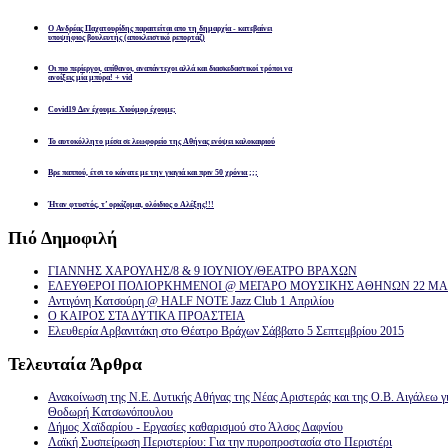
Ο Ανδρέας Παχατουρίδης παραιτείται απο τη δημαρχία - κατεβαίνει
υποψήφιος βουλευτής (αποκλειστικό ρεπορτάζ)
Οι πιο περίεργοι, απίθανοι, αναπάντεχοι αλλά και διασκεδαστικοί τρόποι να
ανοίξεις μία μπύρα! + vid
Covid19 Δεν έχουμε. Χιούμορ έχουμε;
Το αυτοκόλλητο μέσα σε λεωφορείο της Αθήνας ενόψει καλοκαιριού
Βρε παππού, έτσι το κάνατε με την γιαγιά και πριν 50 χρόνια ;;;
Ήταν φτυστός, τ’ ορκίζομαι, ολόιδιος ο Αλέξης!!!
Πιό
Δημοφιλή
ΓΙΑΝΝΗΣ ΧΑΡΟΥΛΗΣ/8 & 9 ΙΟΥΝΙΟΥ/ΘΕΑΤΡΟ ΒΡΑΧΩΝ
ΕΛΕΥΘΕΡΟΙ ΠΟΛΙΟΡΚΗΜΕΝΟΙ @ ΜΕΓΑΡΟ ΜΟΥΣΙΚΗΣ ΑΘΗΝΩΝ 22 ΜΑΡ
Αντιγόνη Κατσούρη @ HALF NOTE Jazz Club 1 Απριλίου
Ο ΚΑΙΡΟΣ ΣΤΑ ΔΥΤΙΚΑ ΠΡΟΑΣΤΕΙΑ
Ελευθερία Αρβανιτάκη στο Θέατρο Βράχων Σάββατο 5 Σεπτεμβρίου 2015
Τελευταία
Άρθρα
Ανακοίνωση της Ν.Ε. Δυτικής Αθήνας της Νέας Αριστεράς και της Ο.Β. Αιγάλεω γ
Θοδωρή Κατσωνόπουλου
Δήμος Χαϊδαρίου - Εργασίες καθαρισμού στο Άλσος Δαφνίου
Λαϊκή Συσπείρωση Περιστερίου: Για την πυροπροστασία στο Περιστέρι