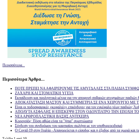
Περισσότερα...
Περισσότερα Άρθρα...
ΠΟΤΕ ΠΡΕΠΕΙ ΝΑ ΑΦΑΙΡΕΡΟΥΜΕ ΤΙΣ ΑΜΥΓΔΑΛΕΣ ΣΤΑ ΠΑΙΔΙΑ ΣΥΜΦΩ
ΖΑΧΑΡΗ ΚΑΙ ΣΤΟΜΑΤΙΚΗ ΥΓΕΊΑ
Εκπαίδευση και προληπτικά μέτρα για την αποφυγή σοβαρών ατυχημάτων παιδιών
ΑΠΟΚΑΤΑΣΤΑΣΗ ΜΑΣΤΟΥ ΚΑΙ ΣΥΜΜΕΤΡΙΑ ΣΕ ΕΝΑ ΧΕΙΡΟΥΡΓΙΟ ΜΕ Τ
Είναι οι ποδοσφαιρικές «κεφαλιές» επικίνδυνες για τον εγκέφαλο νέων παιδιών; Ά
ΑΠΟΛΥΤΑ ΑΣΦΑΛΗΣ Η ΕΠΙΣΚΕΨΗ ΣΤΟΝ ΟΔΟΝΤΙΑΤΡΟ ΤΗΝ ΕΠΟΧΗ Τ
ΝΕΑ ΑΡΘΡΟΠΛΑΣΤΙΚΗ ΒΑΣΗΣ ΑΝΤΙΧΕΙΡΑ
Κορονοϊός: Πόσο αθώα είναι τα "ήπια" συμπτώματα
Σύνδεση του συνδρόμου του καρπιαίου σωλήνα με τον υποθυρεοειδισμό
Ο Covid-19 στην Ιταλία - Απαγορεύεται η είσοδος και η έξοδος από τα χωριά και τ
Σελίδα 1 από 10