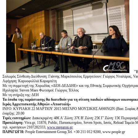
"
Σολωμός Σύνθεση-Διεύθυνση: Γιάννης Μαρκόπουλος Eρμηνεύουν: Γιώργος Νταλάρας, Vas
Αφήγηση: Καρυοφυλλιά Καραμπέτη
Με τη συμμετοχή της Χορωδίας «ΔΕΗ-ΔΕΔΔΗΕ» και της Εθνικής Συμφωνικής Ορχήστρα
Ηχοληψία: Steven Maes Φωτισμοί: Γιώργος Τέλλος
Με τη στήριξη της: ΔΕΗ
Τα έσοδα της παράστασης θα διατεθούν για τη σίτιση παιδιών αδύναμων οικονομικ
Ιεράς Αρχιεπισκοπής Αθηνών «Αποστολή»
ΙΝFO: ΚΥΡΙΑΚΗ 22 ΜΑΡΤΙΟΥ 2015 ΜΕΓΑΡΟ ΜΟΥΣΙΚΗΣ ΑΘΗΝΩΝ (Βασ. Σοφίας 
έναρξης: 20.00
Τιμές εισιτηρίων:
Διακεκριμένη: 48€ Α' Ζώνη: 37€ Β' Ζώνη: 25€ Γ' Ζώνη: 15€ Περιορισμέν
Προπώληση:
Viva.gr, 11876, Public, Παπασωτηρίου, Seven Spots, Ιανός, Reload Ταμεί
τηλ. κρατήσεων 2107282333,
www.megaron.gr
ΠΑΡΑΓΩΓΗ
:
People Entertainment Group,Tel. +30 211 012 9200, www.people.gr