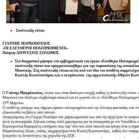
Συνέντευξη τύπου
ΓΙΑΝΝΗΣ ΜΑΡΚΟΠΟΥΛΟΣ
«ΟΙ ΕΛΕΥΘΕΡΟΙ ΠΟΛΙΟΡΚΗΜΕΝΟΙ»
Ποίηση: ΔΙΟΝΥΣΙΟΣ ΣΟΛΩΜΟΣ
Στο διαχρονικό μήνυμα του εμβληματικού του έργου «Ελεύθεροι Πολιορκημ
συνέντευξη τύπου που πραγματοποιήθηκε για την παρουσίαση της συναυλίας
Μουσικής. Στη συνέντευξη τύπου εκτός από τον ίδιο τον συνθέτη συμμετεί
Κωστής Κωνσταντάρας και ο εκπρόσωπος της αρχιεπισκοπής Αθηνών Κωσ
Ο
Γιάννης Μακρόπουλος
, τόνισε πως είναι ιδιαίτερα ευτυχής καθώς η συνέντευξη τύπου
Μαρτίου) ενώ ιδιαίτερο συμβολισμό αποκτά και το γεγονός ότι οι «Ελεύθεροι Πολιορκημένο
ης
25
Μαρτίου.
Ο συνθέτης ανέφερε πως σήμερα είμαστε πολιορκημένοι από την έλλειψη φαντασίας ενώ τό
εξακολουθεί να βάλετε από παντού.
Αναφερόμενος στο Γιώργο Νταλάρα είπε χαρακτηριστικά πως από την αρχή ήταν να τραγουδ
αυτή τη συνεργασία. Δήλωσε επίσης πολύ χαρούμενος για τη συνεργασία με τον Vassilikos ο
Καρυοφυλλιά Καραμπέτη επισήμανε πως παρ’ όλο που είναι ταπεινή και ήσυχη είναι η σημ
Μαρκόπουλος έδωσε, επίσης, συγχαρητήρια στον Κωστή Κωνσταντάρα, καθώς δεν υπάρχει 
ξεπερνάει τις δυνατότητες της χορωδία της ΔΕΗ.