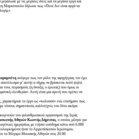
ά μεγάλωσε με τις μεγάλες ιδέες και τα μεγάλα έργα και
άννη Μαρκόπουλο δήλωσε πως «Ποτέ δεν είναι αργά να
πιλογής».
Καραμπέτη
ανέφερε πως τον ρόλο της αφηγήτριας τον έχει
 αποτέλεσμα γι’ αυτήν ο πήχης να βρίσκεται πολύ ψηλά.
αι τους πειρασμούς (η άνοιξη, ο έρωτας) που όμως οι
ατική ελευθερία». Αυτή είναι μια αρετή που πρέπει να
ς, χαρακτήρισε το έργο ως «κολοσσό» ενώ επισήμανε πως
με τόσους σημαντικούς καλλιτέχνες του δίνει ακόμα
ικογενειών του φιλανθρωπικού οργανισμού της Ιεράς
πισκοπής Αθηνών Κωστής Δήμτσας
, ο οποίος μίλησε για
κογένειες ημερησίως με ετήσιο εισόδημα κάτω από 6.000
Πολιορκημένοι ήταν το Αρχιεπίσκοπου Ιερώνυμου.
ου το Μέγαρο Μουσικής Αθηνών στις 20.00.