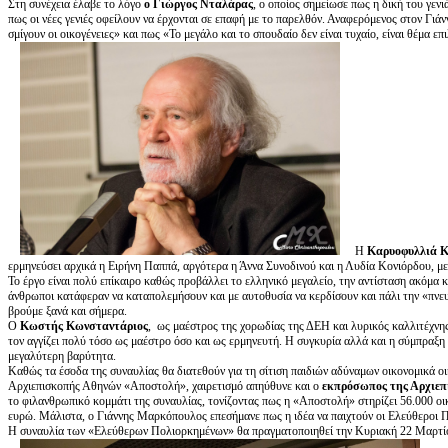
Στη συνέχεια έλαβε το λόγο
ο Γιώργος Νταλάρας
, ο οποίος σημείωσε πως η δική του γενι
πως οι νέες γενιές οφείλουν να έρχονται σε επαφή με το παρελθόν. Αναφερόμενος στον Γι
σμίγουν οι οικογένειες» και πως «Το μεγάλο και το σπουδαίο δεν είναι τυχαίο, είναι θέμα ε
Η
Καρυοφυλλιά 
ερμηνεύσει αρχικά η Ειρήνη Παππά, αργότερα η Άννα Συνοδινού και η Λυδία Κονιόρδου, με
Το έργο είναι πολύ επίκαιρο καθώς προβάλλει το ελληνικό μεγαλείο, την αντίσταση ακόμα κ
άνθρωποι κατάφεραν να καταπολεμήσουν και με αυτοθυσία να κερδίσουν και πάλι την «πνευμ
βρούμε ξανά και σήμερα.
Ο
Κωστής Κωνσταντάριος
, ως μαέστρος της χορωδίας της ΔΕΗ και λυρικός καλλιτέχνη
τον αγγίζει πολύ τόσο ως μαέστρο όσο και ως ερμηνευτή. Η συγκυρία αλλά και η σύμπραξη 
μεγαλύτερη βαρύτητα.
Καθώς τα έσοδα της συναυλίας θα διατεθούν για τη σίτιση παιδιών αδύναμων οικονομικά ο
Αρχιεπισκοπής Αθηνών «Αποστολή», χαιρετισμό απηύθυνε και ο
εκπρόσωπος της Αρχιε
το φιλανθρωπικό κομμάτι της συναυλίας, τονίζοντας πως η «Αποστολή» στηρίζει 56.000 οι
ευρώ. Μάλιστα, ο Γιάννης Μαρκόπουλος επεσήμανε πως η ιδέα να παιχτούν οι Ελεύθεροι 
Η συναυλία των «Ελεύθερων Πολιορκημένων» θα πραγματοποιηθεί την Κυριακή 22 Μαρτί