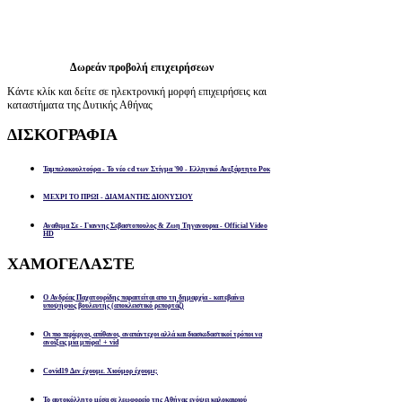
Δωρεάν προβολή επιχειρήσεων
Κάντε κλίκ και δείτε σε ηλεκτρονική μορφή επιχειρήσεις και
καταστήματα της Δυτικής Αθήνας
ΔΙΣΚΟΓΡΑΦΙΑ
Ταμπελοκουλτούρα - Το νέο cd των Στίγμα '90 - Ελληνικό Ανεξάρτητο Ροκ
ΜΕΧΡΙ ΤΟ ΠΡΩΙ - ΔΙΑΜΑΝΤΗΣ ΔΙΟΝΥΣΙΟΥ
Αναθεμα Σε - Γιαννης Σεβαστοπουλος & Ζωη Τηγανουρια - Official Video
HD
ΧΑΜΟΓΕΛΑΣΤΕ
Ο Ανδρέας Παχατουρίδης παραιτείται απο τη δημαρχία - κατεβαίνει
υποψήφιος βουλευτής (αποκλειστικό ρεπορτάζ)
Οι πιο περίεργοι, απίθανοι, αναπάντεχοι αλλά και διασκεδαστικοί τρόποι να
ανοίξεις μία μπύρα! + vid
Covid19 Δεν έχουμε. Χιούμορ έχουμε;
Το αυτοκόλλητο μέσα σε λεωφορείο της Αθήνας ενόψει καλοκαιριού