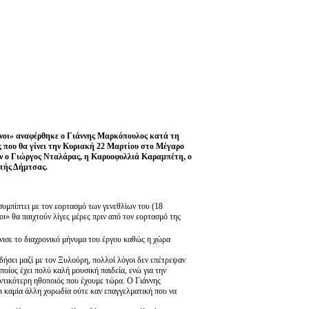
ένοι» αναφέρθηκε ο Γιάννης Μαρκόπουλος κατά τη
 που θα γίνει την Κυριακή 22 Μαρτίου στο Μέγαρο
χαν ο Γιώργος Νταλάρας, η Καρυοφυλλιά Καραμπέτη, ο
τής Δήμτσας.
 συμπίπτει με τον εορτασμό των γενεθλίων του (18
ι» θα παιχτούν λίγες μέρες πριν από τον εορτασμό της
νισε το διαχρονικό μήνυμα του έργου καθώς η χώρα
ήσει μαζί με τον Ξυλούρη, πολλοί λόγοι δεν επέτρεψαν
ποίος έχει πολύ καλή μουσική παιδεία, ενώ για την
αντικότερη ηθοποιός που έχουμε τώρα. Ο Γιάννης
καμία άλλη χορωδία ούτε καν επαγγελματική που να