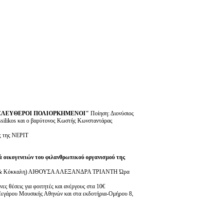
ΕΛΕΥΘΕΡΟΙ ΠΟΛΙΟΡΚΗΜΕΝΟΙ"
Ποίηση: Διονύσιος
silikos και ο βαρύτονος Κωστής Κωνσταντάρας
ς της ΝΕΡΙΤ
ά οικογενειών του φιλανθρωπικού οργανισμού της
& Κόκκαλη) ΑΙΘΟΥΣΑ ΑΛΕΞΑΝΔΡΑ ΤΡΙΑΝΤΗ Ώρα
ες θέσεις για φοιτητές και ανέργους στα 10€
α Μεγάρου Μουσικής Αθηνών και στα εκδοτήρια-Ομήρου 8,