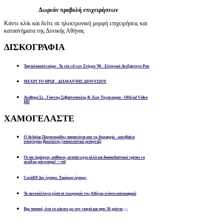
Δωρεάν προβολή επιχειρήσεων
Κάντε κλίκ και δείτε σε ηλεκτρονική μορφή επιχειρήσεις και
καταστήματα της Δυτικής Αθήνας
ΔΙΣΚΟΓΡΑΦΙΑ
Ταμπελοκουλτούρα - Το νέο cd των Στίγμα '90 - Ελληνικό Ανεξάρτητο Ροκ
ΜΕΧΡΙ ΤΟ ΠΡΩΙ - ΔΙΑΜΑΝΤΗΣ ΔΙΟΝΥΣΙΟΥ
Αναθεμα Σε - Γιαννης Σεβαστοπουλος & Ζωη Τηγανουρια - Official Video
HD
ΧΑΜΟΓΕΛΑΣΤΕ
Ο Ανδρέας Παχατουρίδης παραιτείται απο τη δημαρχία - κατεβαίνει
υποψήφιος βουλευτής (αποκλειστικό ρεπορτάζ)
Οι πιο περίεργοι, απίθανοι, αναπάντεχοι αλλά και διασκεδαστικοί τρόποι να
ανοίξεις μία μπύρα! + vid
Covid19 Δεν έχουμε. Χιούμορ έχουμε;
Το αυτοκόλλητο μέσα σε λεωφορείο της Αθήνας ενόψει καλοκαιριού
Βρε παππού, έτσι το κάνατε με την γιαγιά και πριν 50 χρόνια ;;;