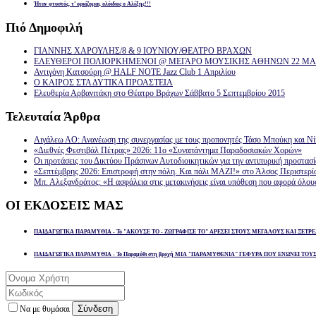
Ήταν φτυστός, τ’ ορκίζομαι, ολόιδιος ο Αλέξης!!!
Πιό
Δημοφιλή
ΓΙΑΝΝΗΣ ΧΑΡΟΥΛΗΣ/8 & 9 ΙΟΥΝΙΟΥ/ΘΕΑΤΡΟ ΒΡΑΧΩΝ
ΕΛΕΥΘΕΡΟΙ ΠΟΛΙΟΡΚΗΜΕΝΟΙ @ ΜΕΓΑΡΟ ΜΟΥΣΙΚΗΣ ΑΘΗΝΩΝ 22 ΜΑΡ
Αντιγόνη Κατσούρη @ HALF NOTE Jazz Club 1 Απριλίου
Ο ΚΑΙΡΟΣ ΣΤΑ ΔΥΤΙΚΑ ΠΡΟΑΣΤΕΙΑ
Ελευθερία Αρβανιτάκη στο Θέατρο Βράχων Σάββατο 5 Σεπτεμβρίου 2015
Τελευταία
Άρθρα
Αιγάλεω ΑΟ: Ανανέωση της συνεργασίας με τους προπονητές Τάσο Μπούκη και Ν
«Διεθνές Φεστιβάλ Πέτρας» 2026: 11ο «Συναπάντημα Παραδοσιακών Χορών»
Οι προτάσεις του Δικτύου Πράσινων Αυτοδιοικητικών για την αντιπυρική προστασ
«Σεπτέμβρης 2026: Επιστροφή στην πόλη. Και πάλι ΜΑΖΙ!» στο Άλσος Περιστερί
Μπ. Αλεξανδράτος: «Η ασφάλεια στις μετακινήσεις είναι υπόθεση που αφορά όλου
ΟΙ
ΕΚΔΟΣΕΙΣ ΜΑΣ
ΠΑΙΔΑΓΩΓΙΚΑ ΠΑΡΑΜΥΘΙΑ - Το "ΑΚΟΥΣΕ ΤΟ - ΖΩΓΡΑΦΙΣΕ ΤΟ" ΑΡΕΣΕΙ ΣΤΟΥΣ ΜΕΓΑΛΟΥΣ ΚΑΙ ΞΕΤΡΕ
ΠΑΙΔΑΓΩΓΙΚΑ ΠΑΡΑΜΥΘΙΑ - Το Παραμύθι στη βροχή ΜΙΑ "ΠΑΡΑΜΥΘΕΝΙΑ" ΓΕΦΥΡΑ ΠΟΥ ΕΝΩΝΕΙ ΤΟΥ
Σύνδεση
Να με θυμάσαι