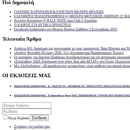
Πιό
Δημοφιλή
ΓΙΑΝΝΗΣ ΧΑΡΟΥΛΗΣ/8 & 9 ΙΟΥΝΙΟΥ/ΘΕΑΤΡΟ ΒΡΑΧΩΝ
ΕΛΕΥΘΕΡΟΙ ΠΟΛΙΟΡΚΗΜΕΝΟΙ @ ΜΕΓΑΡΟ ΜΟΥΣΙΚΗΣ ΑΘΗΝΩΝ 22 ΜΑΡ
Αντιγόνη Κατσούρη @ HALF NOTE Jazz Club 1 Απριλίου
Ο ΚΑΙΡΟΣ ΣΤΑ ΔΥΤΙΚΑ ΠΡΟΑΣΤΕΙΑ
Ελευθερία Αρβανιτάκη στο Θέατρο Βράχων Σάββατο 5 Σεπτεμβρίου 2015
Τελευταία
Άρθρα
Αιγάλεω ΑΟ: Ανανέωση της συνεργασίας με τους προπονητές Τάσο Μπούκη και Ν
«Διεθνές Φεστιβάλ Πέτρας» 2026: 11ο «Συναπάντημα Παραδοσιακών Χορών»
Οι προτάσεις του Δικτύου Πράσινων Αυτοδιοικητικών για την αντιπυρική προστασ
«Σεπτέμβρης 2026: Επιστροφή στην πόλη. Και πάλι ΜΑΖΙ!» στο Άλσος Περιστερί
Μπ. Αλεξανδράτος: «Η ασφάλεια στις μετακινήσεις είναι υπόθεση που αφορά όλου
ΟΙ
ΕΚΔΟΣΕΙΣ ΜΑΣ
ΠΑΙΔΑΓΩΓΙΚΑ ΠΑΡΑΜΥΘΙΑ - Το "ΑΚΟΥΣΕ ΤΟ - ΖΩΓΡΑΦΙΣΕ ΤΟ" ΑΡΕΣΕΙ ΣΤΟΥΣ ΜΕΓΑΛΟΥΣ ΚΑΙ ΞΕΤΡΕ
ΠΑΙΔΑΓΩΓΙΚΑ ΠΑΡΑΜΥΘΙΑ - Το Παραμύθι στη βροχή ΜΙΑ "ΠΑΡΑΜΥΘΕΝΙΑ" ΓΕΦΥΡΑ ΠΟΥ ΕΝΩΝΕΙ ΤΟΥ
Σύνδεση
Να με θυμάσαι
Ξεχάσατε τον κωδικό σας;