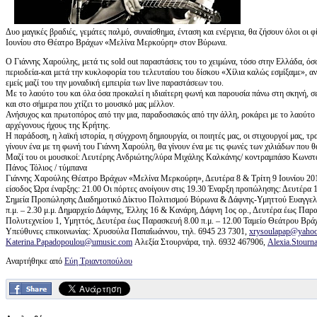
Δυο μαγικές βραδιές, γεμάτες παλμό, συναίσθημα, ένταση και ενέργεια, θα ζήσουν όλοι οι 
Ιουνίου στο Θέατρο Βράχων «Μελίνα Μερκούρη» στον Βύρωνα.
Ο Γιάννης Χαρούλης, μετά τις sold out παραστάσεις του το χειμώνα, τόσο στην Ελλάδα, ό
περιοδεία-και μετά την κυκλοφορία του τελευταίου του δίσκου «Χίλια καλώς εσμίξαμε», ανε
εμείς μαζί του την μοναδική εμπειρία των live παραστάσεων του.
Με το λαούτο του και όλα όσα προκαλεί η ιδιαίτερη φωνή και παρουσία πάνω στη σκηνή, σε
και στο σήμερα που χτίζει το μουσικό μας μέλλον.
Ανήσυχος και πρωτοπόρος από την μια, παραδοσιακός από την άλλη, ροκάρει με το λαούτο
αρχέγονους ήχους της Κρήτης.
Η παράδοση, η λαϊκή ιστορία, η σύγχρονη δημιουργία, οι ποιητές μας, οι στιχουργοί μας, τ
γίνουν ένα με τη φωνή του Γιάννη Χαρούλη, θα γίνουν ένα με τις φωνές των χιλιάδων που θ
Μαζί του οι μουσικοί: Λευτέρης Ανδριώτης/λύρα Μιχάλης Καλκάνης/ κοντραμπάσο Κωνστα
Πάνος Τόλιος / τύμπανα
Γιάννης Χαρούλης Θέατρο Βράχων «Μελίνα Μερκούρη», Δευτέρα 8 & Τρίτη 9 Ιουνίου 2015 
είσοδος Ώρα έναρξης: 21.00 Οι πόρτες ανοίγουν στις 19.30 Έναρξη προπώλησης: Δευτέρα
Σημεία Προπώλησης Διαδημοτικό Δίκτυο Πολιτισμού Βύρωνα & Δάφνης-Υμηττού Ευαγγελικ
π.μ. – 2.30 μ.μ. Δημαρχείο Δάφνης, Έλλης 16 & Κανάρη, Δάφνη 1ος ορ., Δευτέρα έως Παρ
Πολυτεχνείου 1, Υμηττός, Δευτέρα έως Παρασκευή 8.00 π.μ. – 12.00 Ταμείο Θεάτρου Βράχω
Υπεύθυνες επικοινωνίας: Χρυσούλα Παπαΐωάννου, τηλ. 6945 23 7301,
xrysoulapap@yahoo
Katerina.Papadopoulou@umusic.com
Αλεξία Στουρνάρα, τηλ. 6932 467906,
Alexia.Stour
Αναρτήθηκε από
Εύη Τριαντοπούλου