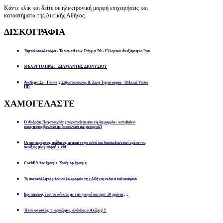
Κάντε κλίκ και δείτε σε ηλεκτρονική μορφή επιχειρήσεις και
καταστήματα της Δυτικής Αθήνας
ΔΙΣΚΟΓΡΑΦΙΑ
Ταμπελοκουλτούρα - Το νέο cd των Στίγμα '90 - Ελληνικό Ανεξάρτητο Ροκ
ΜΕΧΡΙ ΤΟ ΠΡΩΙ - ΔΙΑΜΑΝΤΗΣ ΔΙΟΝΥΣΙΟΥ
Αναθεμα Σε - Γιαννης Σεβαστοπουλος & Ζωη Τηγανουρια - Official Video
HD
ΧΑΜΟΓΕΛΑΣΤΕ
Ο Ανδρέας Παχατουρίδης παραιτείται απο τη δημαρχία - κατεβαίνει
υποψήφιος βουλευτής (αποκλειστικό ρεπορτάζ)
Οι πιο περίεργοι, απίθανοι, αναπάντεχοι αλλά και διασκεδαστικοί τρόποι να
ανοίξεις μία μπύρα! + vid
Covid19 Δεν έχουμε. Χιούμορ έχουμε;
Το αυτοκόλλητο μέσα σε λεωφορείο της Αθήνας ενόψει καλοκαιριού
Βρε παππού, έτσι το κάνατε με την γιαγιά και πριν 50 χρόνια ;;;
Ήταν φτυστός, τ’ ορκίζομαι, ολόιδιος ο Αλέξης!!!