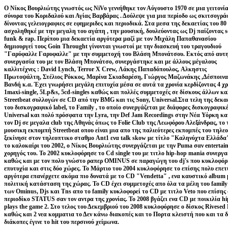
Ο Νίκος Βουρλιώτης γνωστός ως NiVo γεννήθηκε τον Αύγουστο 1970 σε μια γειτονί
σύνορα του Κοριδαλού και Αγίας Βαρβάρας . Δούλεψε για μια περίοδο ως σκιτσογρά
δίνοντας γελειογραφιες σε εφημεριδες και περιοδικά. Στα μεσα της δεκαετίας του 80
ασχοληθηκέ με την μεγαλη του αγάπη , την μουσική, δουλεύοντας ως Dj παίζοντας s
funk & rap. Περίπου μια δεκαετία αργότερα μαζί με τον Μιχάλη Παπαθανασίου
δημιουργεί τους Goin Throught γίνονται γνωστοί με την διασκευή του τραγουδιού
"Γαρύφαλλε Γαρυφαλλε" με την συμμετοχή του Βλάση Μπονάτσου. Εκτός από αυτη
συνεργασία του με τον Βλάση Μπονάτσο, συνεργάστηκε και με άλλους μέγαλους
καλλιτέχνες : David Lynch, Terror X Crew, Λάκης Παπαδόπουλος, Aλκηστις
Πρωτοψάλτη, Στέλιος Ρόκκος, Μαρίνα Σκιαδαρέση, Γιώργος Μαζωνάκης ,Δέσποινα
Βανδή κ.α. Έχει γνωρήσει μεγάλη επιτυχία μέσα σε αυτά τα χρονία κερδίζοντας 4 χρ
1maxi-single, 5Lp&s, 5cd-singles καθώς και πολλές συμμετοχές σε δίσκους άλλων κ
Streetbeat συλλογών σε CD από την BMG και τις Sony, Universal.Στα τελη της δεκαε
του δισκογραφικό label, το Family , το οποίο συνεργάζεται με διάφορες δισκογραφικ
Universal και πολύ πρόσφατα την Lyra, την Def Jam Recordings στην Νέα Υόρκη και
τον Dj σε μεγαλα club της Αθηνάς όπως το Folie Club της Λεωφόρου Αλεξάνδρας, το τ
μουσικη εκπομπή Streetbeat οπου είναι μια απο της παλιεότερες εκπομπές του τη
ξεκίνησε στον τηλεοπτικο σταθμο Ant1 ενα talk skow με τίτλο "Καληνύχτα Ελλάδα
το καλοκαίρι του 2002, ο Νίκος Βουρλιώτης συνεργάζεται με την Puma σαν entertain
χορηγός του. Το 2002 κυκλοφόρησε το Cd single του με τιτλο hip-hop mania συνερ
καθώς και με τον πολυ γνώστο ραπερ OMINUS σε παραγώγη του dj's που κυκλοφόρ
επυτυχία και στις δύο χώρες. Το Μάρτιο του 2004 κυκλοφόρησε το επίσης πολυ επε
αργότερα επανέρχετε ακόμα πιο δυνατά με το CD "Vendetta" , ενα καυστικό album 
πολιτική κατάσταση της χώρας. Το CD έχει συμμετοχές απο όλα τα μέλη του famil
των Ominus, Djs και Tns απο το family κυκλοφορεί το CD με τιτλο Veto που επίσης 
περιοδίκο STATUS σαν τον αντρα της χρονίας. Το 2008 βγάζει ενα CD με ποικιλία hip
plays the game 2. Στο τελος του Δεκεμβριού του 2008 κυκλοφόρησε ο δίσκος Rivesed B
καθώς και 2 νεα κομματια το Δεν κάνω διακοπές και το Πορτα κλειστή που και τα δύ
διάκοπες έγινε το hit του περσινού χείμωνα.