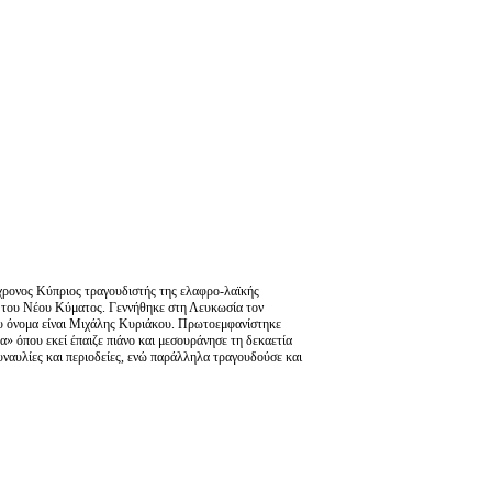
χρονος Κύπριος τραγουδιστής της ελαφρο-λαϊκής
ι του Νέου Κύματος. Γεννήθηκε στη Λευκωσία τον
ου όνομα είναι Μιχάλης Κυριάκου. Πρωτοεμφανίστηκε
» όπου εκεί έπαιζε πιάνο και μεσουράνησε τη δεκαετία
συναυλίες και περιοδείες, ενώ παράλληλα τραγουδούσε και