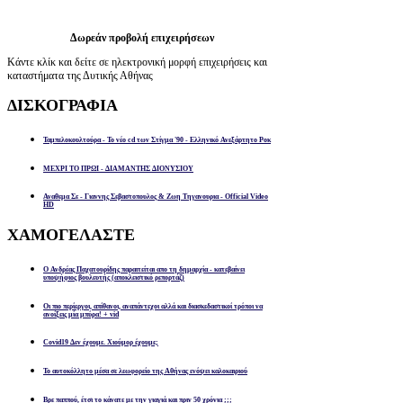
Δωρεάν προβολή επιχειρήσεων
Κάντε κλίκ και δείτε σε ηλεκτρονική μορφή επιχειρήσεις και
καταστήματα της Δυτικής Αθήνας
ΔΙΣΚΟΓΡΑΦΙΑ
Ταμπελοκουλτούρα - Το νέο cd των Στίγμα '90 - Ελληνικό Ανεξάρτητο Ροκ
ΜΕΧΡΙ ΤΟ ΠΡΩΙ - ΔΙΑΜΑΝΤΗΣ ΔΙΟΝΥΣΙΟΥ
Αναθεμα Σε - Γιαννης Σεβαστοπουλος & Ζωη Τηγανουρια - Official Video
HD
ΧΑΜΟΓΕΛΑΣΤΕ
Ο Ανδρέας Παχατουρίδης παραιτείται απο τη δημαρχία - κατεβαίνει
υποψήφιος βουλευτής (αποκλειστικό ρεπορτάζ)
Οι πιο περίεργοι, απίθανοι, αναπάντεχοι αλλά και διασκεδαστικοί τρόποι να
ανοίξεις μία μπύρα! + vid
Covid19 Δεν έχουμε. Χιούμορ έχουμε;
Το αυτοκόλλητο μέσα σε λεωφορείο της Αθήνας ενόψει καλοκαιριού
Βρε παππού, έτσι το κάνατε με την γιαγιά και πριν 50 χρόνια ;;;