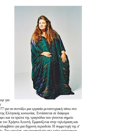
υγε για
ε
7 για να συντάξει μια εργασία μεταπτυχιακή πάνω στο
 της Ελληνικής κοινωνίας. Εντάσσεται σε διάφορα
ει και τα πρώτα της τραγούδια που γίνονται σημείο
ι τον Χρήστο Λεοντή. Εμφανίζεται στην τηλεόραση και
λαμβάνει για μια δίχρονη περιοδεία. Η συμμετοχή της σ'
είο. Την επομένη, την προσκαλούν στο τρίτο πρόγραμμα