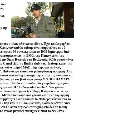
α στα
φος
oul,
ν την
υσούς κι έναν πλατινένιο δίσκο. Έχει κυκλοφορήσει
αλλιτεχνών καθώς επίσης είναι παραγώγος των 2
τίας του 90 συγκεκριμένα το 1998 δημιουργεί δικό
ές εταιρίες οπώς τη BMG, την Planetworks, την
 την Stars Records στη Βουλγαρία. Κάθε χρονό κάνει
ο Camel club, το Βudha club κ.α. . Επίσης κάνει την
λεοπτικού σταθμού MAD. Την περασμένη άνοιξη
". Παλαιότερα έκανε και ραδιοφώνικη εκπομπή. Aπο
tment marketing manager της εταιρείας που είναι και
γαζόμενος με τον βούλγαρο ράπερ M?IIIO IIIAMAPA
ησε σε Ελλάδα και Βουλγαρία γνωρίζοντας μεγάλη
τυχημένο CD "La Sagrada Familia". Δυο χρόνια
με το οποίο πέρνουν ξεκάθαρη θέση απέναντι στην
y . Μετά από ακόμα δύο χρόνια και την αποχώρηση
συμμέτεχει ολο το family.Το 2006 βραβεύεται απο το
 - hop και R n B κομματιών , ο δίσκος λέγετε Nivo
est Of οπου περιεχει επυτυχιες από όλο το family
ο έγιναν μεγαλες επυτιχιες ειδικά το δεν κάνω