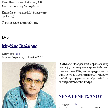
Είστε Πολιτιστικός Σύλλογος, Αθλ.
Σωματείο κλπ στη Δυτική Αττική ;
Καταχώρηση και προβολή δωρεάν στο
opalmos.gr
Τηρείται σειρά προτεραιότητας
Β-b
Μιχάλης Βιολάρης
Κατηγορία:
Β-b
Δημοσιεύτηκε στις 15 Ιουνίου 2013
Ο Μιχάλης Βιολάρης είναι δημοφιλής σύγ
μουσικής, των κυπριακών τραγουδιών, κα
Ιανουάριο του 1944, και το πραγματικό τ
στην Αθήνα το 1966, στη μπουάτ «Παράγκα
του '70. Έχει εμφανιστεί σε πάρα πολλές 
σε διάφορα νυχτερινά κέντρα.
ΝΕΝΑ ΒΕΝΕΤΣΑΝΟΥ
Κατηγορία:
Β-b
Δημοσιεύτηκε στις 15 Ιουνίου 2013