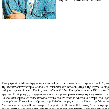
Γεννήθηκε στην Αθήνα. Άρχισε τα πρώτα μαθήματα πιάνου σε ηλικία 6 χρονών. To 1973, έφ
τη Γαλλία για πανεπιστημιακές σπουδές. Σπούδασε στη Besason Ιστορία της Τέχνης και πήρ
μαθήματα τραγουδιού στο Παρίσι, από την Ίρμα Κολάση.Επιστρέφοντας στην Ελλάδα το 197
έργο του Γ. Τσαρούχη, ξαναέρχεται σε επαφή με την νέα, μεταδικτατορική πραγματικότητας
κοινωνικά κινήματα και ενσωματώνεται τελικά στο Φεμινιστικό Αυτόνομο Κίνημα, όπου γράφ
αναφοράς του Γυναικείου Κινήματος στην Ελλάδα. Γνωρίζεται με την Ελένη Καραϊνδρου κα
δίνει το πρώτο της υπαίθριο κονσέρτο σε μπροστά 3000 άτομα. 0 Χρήστος Λεοντής την προσ
ένα τηλεοπτικό διαγωνισμό που είχε στόχο την προβολή νέων ταλέντων, της δίνει ένα βραβ