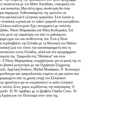
ί συναντιέται με τον Μάνο Χατζιδάκι, επικεφαλή του
ς και συναυλίες.Μια άλλη όμως συνάντηση θα είναι
ηνα παραγωγό. Ενθουσιασμένος της προτείνει να
στα γαλλικά και 6 ελληνικά τραγούδια. Έτσι λοιπόν η
 κλασσική τεχνική και το λαϊκό τραγούδι και κατορθώνει
 Ελλήνων καλλιτεχνών.Έχει συνεργαστεί με πολλούς
ατζιδάκι, Νίκου Μαμαγκάκη και Μίκη θεοδωράκη. Επί
υτός μετά την παραίτηση του από το ραδιόφωνο,
ιμα έργα του και συνθέτοντας νέα. Έτσι η Νένα
να περιδιαβαίνει την Ελλάδα με τη Μουσική του Μάνου
 μουσική ζωή του τόπου την κατασπαραγμένη από τη
α συναυλιών εκτός Ελλάδος, αλλά και στα προγράμματα
πορεία της. Τραγουδά στη "0δύσσεια" και στον
σε. 0 Νίκος Μαμαγκάκης ενορχήστρωσε για τη φωνή της τα
το βασικό ρεπερτόριο με την Ορχήστρα Σύγχρονης
uch, Αγγελική Ιονάτου, Michel Moutanaro, Ν. Κυπουργό,
υδίστρια και τραγουδοποιός επιμένει σε μια εικόνα που
ιαμορφωμένο από τη χρυσή εποχή του Ελληνικού
την αμεσότητα για να υπερασπιστεί το καλό ελληνικό
σε πολλές ξένες χώρες κερδίζοντας την αναγνώριση. Ο
ούδι. To '91 τιμήθηκε με το βραβείο Charles Cross. To
η Ειρήνη και τον Πολιτισμό στον τόπο της.