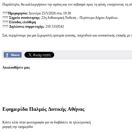
Παράλληλα, θα καλλιεργήσουν την αγάπη και τον σεβασμό προς τη φύση, ενισχύοντας τη σύ
????
Ημερομηνία:
Δευτέρα 25/5/2026 στις 19:30
????
Σημείο συνάντησης:
22η Ανθοκομική Έκθεση – Περίπτερο Δήμου Αιγάλεω
????️
Είσοδος ελεύθερη
????
Δηλώσεις συμμετοχής:
210 5310542
Σας περιμένουμε για μια ξεχωριστή εμπειρία γνώσης, παιχνιδιού και ουσιαστικής επαφής με 
Ακολουθήστε μας
Εφημερίδα
Παλμός Δυτικής Αθήνας
Κάντε κλίκ στην φωτογραφία για να διαβάσετε σε ηλεκτρονική
μορφή την εφημερίδα