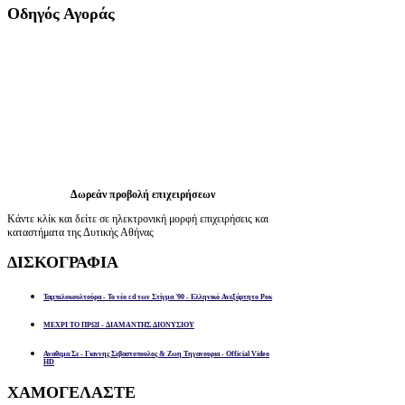
Οδηγός
Αγοράς
Δωρεάν προβολή επιχειρήσεων
Κάντε κλίκ και δείτε σε ηλεκτρονική μορφή επιχειρήσεις και
καταστήματα της Δυτικής Αθήνας
ΔΙΣΚΟΓΡΑΦΙΑ
Ταμπελοκουλτούρα - Το νέο cd των Στίγμα '90 - Ελληνικό Ανεξάρτητο Ροκ
ΜΕΧΡΙ ΤΟ ΠΡΩΙ - ΔΙΑΜΑΝΤΗΣ ΔΙΟΝΥΣΙΟΥ
Αναθεμα Σε - Γιαννης Σεβαστοπουλος & Ζωη Τηγανουρια - Official Video
HD
ΧΑΜΟΓΕΛΑΣΤΕ