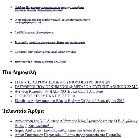
Ο Ανδρέας Παχατουρίδης παραιτείται απο τη δημαρχία - κατεβαίνει
υποψήφιος βουλευτής (αποκλειστικό ρεπορτάζ)
Οι πιο περίεργοι, απίθανοι, αναπάντεχοι αλλά και διασκεδαστικοί τρόποι να
ανοίξεις μία μπύρα! + vid
Covid19 Δεν έχουμε. Χιούμορ έχουμε;
Το αυτοκόλλητο μέσα σε λεωφορείο της Αθήνας ενόψει καλοκαιριού
Βρε παππού, έτσι το κάνατε με την γιαγιά και πριν 50 χρόνια ;;;
Ήταν φτυστός, τ’ ορκίζομαι, ολόιδιος ο Αλέξης!!!
Πιό
Δημοφιλή
ΓΙΑΝΝΗΣ ΧΑΡΟΥΛΗΣ/8 & 9 ΙΟΥΝΙΟΥ/ΘΕΑΤΡΟ ΒΡΑΧΩΝ
ΕΛΕΥΘΕΡΟΙ ΠΟΛΙΟΡΚΗΜΕΝΟΙ @ ΜΕΓΑΡΟ ΜΟΥΣΙΚΗΣ ΑΘΗΝΩΝ 22 ΜΑΡ
Αντιγόνη Κατσούρη @ HALF NOTE Jazz Club 1 Απριλίου
Ο ΚΑΙΡΟΣ ΣΤΑ ΔΥΤΙΚΑ ΠΡΟΑΣΤΕΙΑ
Ελευθερία Αρβανιτάκη στο Θέατρο Βράχων Σάββατο 5 Σεπτεμβρίου 2015
Τελευταία
Άρθρα
Ανακοίνωση της Ν.Ε. Δυτικής Αθήνας της Νέας Αριστεράς και της Ο.Β. Αιγάλεω γ
Θοδωρή Κατσωνόπουλου
Δήμος Χαϊδαρίου - Εργασίες καθαρισμού στο Άλσος Δαφνίου
Λαϊκή Συσπείρωση Περιστερίου: Για την πυροπροστασία στο Περιστέρι