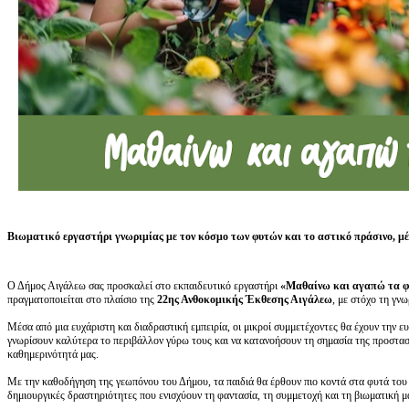
Βιωματικό εργαστήρι γνωριμίας με τον κόσμο των φυτών και το αστικό πράσινο, μέ
Ο Δήμος Αιγάλεω σας προσκαλεί στο εκπαιδευτικό εργαστήρι
«Μαθαίνω και αγαπώ τα 
πραγματοποιείται στο πλαίσιο της
22ης Ανθοκομικής Έκθεσης Αιγάλεω
, με στόχο τη γν
Μέσα από μια ευχάριστη και διαδραστική εμπειρία, οι μικροί συμμετέχοντες θα έχουν την 
γνωρίσουν καλύτερα το περιβάλλον γύρω τους και να κατανοήσουν τη σημασία της προστασί
καθημερινότητά μας.
Με την καθοδήγηση της γεωπόνου του Δήμου, τα παιδιά θα έρθουν πιο κοντά στα φυτά του 
δημιουργικές δραστηριότητες που ενισχύουν τη φαντασία, τη συμμετοχή και τη βιωματική 