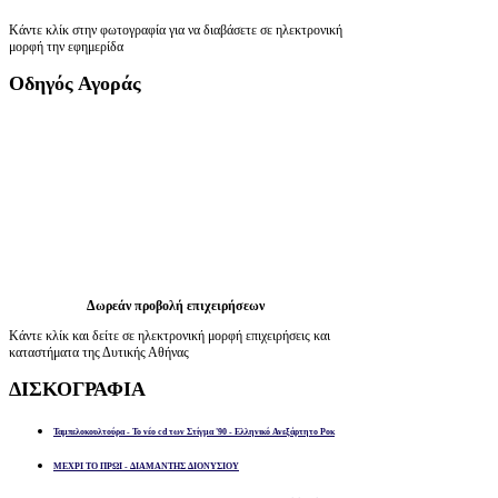
Κάντε κλίκ στην φωτογραφία για να διαβάσετε σε ηλεκτρονική
μορφή την εφημερίδα
Οδηγός
Αγοράς
Δωρεάν προβολή επιχειρήσεων
Κάντε κλίκ και δείτε σε ηλεκτρονική μορφή επιχειρήσεις και
καταστήματα της Δυτικής Αθήνας
ΔΙΣΚΟΓΡΑΦΙΑ
Ταμπελοκουλτούρα - Το νέο cd των Στίγμα '90 - Ελληνικό Ανεξάρτητο Ροκ
ΜΕΧΡΙ ΤΟ ΠΡΩΙ - ΔΙΑΜΑΝΤΗΣ ΔΙΟΝΥΣΙΟΥ