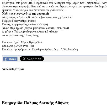
«Κρατήσου από μένα» στο «Παράπονο» του Ελύτη και στην «Αρχή των Τραγουδιών».
Αυτή
μία συνάντηση κορυφής. Είναι από τις στιγμές που ξέρει κανείς εκ των προτέρων ότι θα μεί
εμπειρία. Μία εμπειρία που δεν πρέπει να χάσει κανείς...
Μαζί της οι συνεργάτες της μουσικοί:
Αλέξανδρος – Δράκος Κτιστάκης (τύμπανα, ενορχηστρώσεις)
Γιώργος Γεωργιάδης (μπάσο)
Γιάννης Κυριμκυρίδης (πιάνο, πλήκτρα)
Νίκος Μέρμηγκας (λάφτα, μαντολίνο, λαούτο, μπουζούκι)
Δημήτρης Τσάκας (σαξόφωνο, κλασσική κιθάρα)
και ο τραγουδιστής Πάνος Ζώης
Επιμέλεια ήχου: Χάρης Κρεμμύδας
Επιμέλεια φώτων: Phil Hills
Επιμέλεια προγράμματος: Ελευθερία Αρβανιτάκη – Λήδα Ρουμάνη
Ακολουθήστε μας
Εφημερίδα
Παλμός Δυτικής Αθήνας