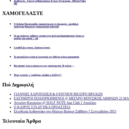
Αναθεμα Σε - Γιαννης Σεβαστοπουλος & Ζωη Τηγανουρια - Official Video
HD
ΧΑΜΟΓΕΛΑΣΤΕ
Ο Ανδρέας Παχατουρίδης παραιτείται απο τη δημαρχία - κατεβαίνει
υποψήφιος βουλευτής (αποκλειστικό ρεπορτάζ)
Οι πιο περίεργοι, απίθανοι, αναπάντεχοι αλλά και διασκεδαστικοί τρόποι να
ανοίξεις μία μπύρα! + vid
Covid19 Δεν έχουμε. Χιούμορ έχουμε;
Το αυτοκόλλητο μέσα σε λεωφορείο της Αθήνας ενόψει καλοκαιριού
Βρε παππού, έτσι το κάνατε με την γιαγιά και πριν 50 χρόνια ;;;
Ήταν φτυστός, τ’ ορκίζομαι, ολόιδιος ο Αλέξης!!!
Πιό
Δημοφιλή
ΓΙΑΝΝΗΣ ΧΑΡΟΥΛΗΣ/8 & 9 ΙΟΥΝΙΟΥ/ΘΕΑΤΡΟ ΒΡΑΧΩΝ
ΕΛΕΥΘΕΡΟΙ ΠΟΛΙΟΡΚΗΜΕΝΟΙ @ ΜΕΓΑΡΟ ΜΟΥΣΙΚΗΣ ΑΘΗΝΩΝ 22 ΜΑΡ
Αντιγόνη Κατσούρη @ HALF NOTE Jazz Club 1 Απριλίου
Ο ΚΑΙΡΟΣ ΣΤΑ ΔΥΤΙΚΑ ΠΡΟΑΣΤΕΙΑ
Ελευθερία Αρβανιτάκη στο Θέατρο Βράχων Σάββατο 5 Σεπτεμβρίου 2015
Τελευταία
Άρθρα