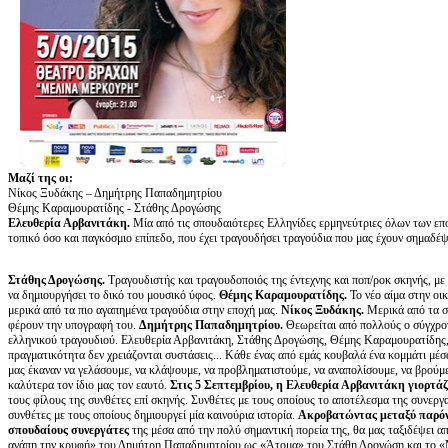
Μαζί της οι:
Νίκος Ξυδάκης – Δημήτρης Παπαδημητρίου
Θέμης Καραμουρατίδης - Στάθης Δρογώσης
Ελευθερία Αρβανιτάκη.
Μία από τις σπουδαιότερες Ελληνίδες ερμηνεύτριες όλων των επο
τοπικό όσο και παγκόσμιο επίπεδο, που έχει τραγουδήσει τραγούδια που μας έχουν σημαδέψει
Στάθης Δρογώσης.
Τραγουδιστής και τραγουδοποιός της έντεχνης και ποπ/ροκ σκηνής, με 
να δημιουργήσει το δικό του μουσικό ύφος.
Θέμης Καραμουρατίδης.
Το νέο αίμα στην οι
μερικά από τα πιο αγαπημένα τραγούδια στην εποχή μας.
Νίκος Ξυδάκης.
Μερικά από τα σ
φέρουν την υπογραφή του.
Δημήτρης Παπαδημητρίου.
Θεωρείται από πολλούς ο σύγχρον
ελληνικού τραγουδιού. Ελευθερία Αρβανιτάκη, Στάθης Δρογώσης, Θέμης Καραμουρατίδης
πραγματικότητα δεν χρειάζονται συστάσεις... Κάθε ένας από εμάς κουβαλά ένα κομμάτι μέσ
μας έκαναν να γελάσουμε, να κλάψουμε, να προβληματιστούμε, να αναπολίσουμε, να βρούμε
καλύτερα τον ίδιο μας τον εαυτό.
Στις 5 Σεπτεμβρίου, η Ελευθερία Αρβανιτάκη γιορτάζ
τους φίλους της συνθέτες επί σκηνής. Συνθέτες με τους οποίους το αποτέλεσμα της συνεργασ
συνθέτες με τους οποίους δημιουργεί μία καινούρια ιστορία.
Ακροβατώντας μεταξύ παρόντ
σπουδαίους συνεργάτες
της μέσα από την πολύ σημαντική πορεία της, θα μας ταξιδέψει 
αγάπη την κρυφή» του Δημήτρη Παπαδημητρίου ως «Άτομα» του Στάθη Δρογώση και το «