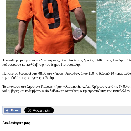
Την καθιερωμένη ετήσια εκδήλωσή τους, στο πλαίσιο της δράσης «Αθλητικής Άνοιξης» 202
ποδοσφαίρου και κολύμβησης του Δήμου Πετρούπολης.
Η... σέντρα θα δοθεί στις 08:30 στο γήπεδο «Αλκυών», όπου 150 παιδιά από 10 τμήματα θ
την πρόοδό τους με αγώνες επίδειξης.
Το απόγευμα στο Δημοτικό Κολυμβητήριο «Ολυμπιονίκης, Απ. Χρήστου», από τις 17:00 στη 
κολυμβητές και κολυμβήτριες θα δείξουν το αποτέλεσμα της προσπάθειας που κατέβαλλαν 
Ακολουθήστε μας