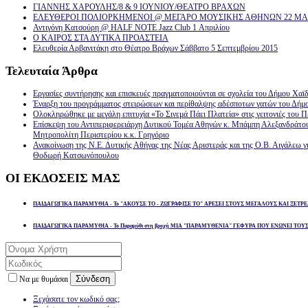
ΓΙΑΝΝΗΣ ΧΑΡΟΥΛΗΣ/8 & 9 ΙΟΥΝΙΟΥ/ΘΕΑΤΡΟ ΒΡΑΧΩΝ
ΕΛΕΥΘΕΡΟΙ ΠΟΛΙΟΡΚΗΜΕΝΟΙ @ ΜΕΓΑΡΟ ΜΟΥΣΙΚΗΣ ΑΘΗΝΩΝ 22 ΜΑΡ
Αντιγόνη Κατσούρη @ HALF NOTE Jazz Club 1 Απριλίου
Ο ΚΑΙΡΟΣ ΣΤΑ ΔΥΤΙΚΑ ΠΡΟΑΣΤΕΙΑ
Ελευθερία Αρβανιτάκη στο Θέατρο Βράχων Σάββατο 5 Σεπτεμβρίου 2015
Τελευταία
Άρθρα
Εργασίες συντήρησης και επισκευές πραγματοποιούνται σε σχολεία του Δήμου Χαϊδ
Έναρξη του προγράμματος στειρώσεων και περίθαλψης αδέσποτων γατών του Δήμ
Ολοκληρώθηκε με μεγάλη επιτυχία «Το Σινεμά Πάει Πλατεία» στις γειτονιές του Π
Επίσκεψη του Αντιπεριφερειάρχη Δυτικού Τομέα Αθηνών κ. Μπάμπη Αλεξανδράτο
Μητροπολίτη Περιστερίου κ.κ. Γρηγόριο
Ανακοίνωση της Ν.Ε. Δυτικής Αθήνας της Νέας Αριστεράς και της Ο.Β. Αιγάλεω γ
Θοδωρή Κατσωνόπουλου
ΟΙ
ΕΚΔΟΣΕΙΣ ΜΑΣ
ΠΑΙΔΑΓΩΓΙΚΑ ΠΑΡΑΜΥΘΙΑ - Το "ΑΚΟΥΣΕ ΤΟ - ΖΩΓΡΑΦΙΣΕ ΤΟ" ΑΡΕΣΕΙ ΣΤΟΥΣ ΜΕΓΑΛΟΥΣ ΚΑΙ ΞΕΤΡΕ
ΠΑΙΔΑΓΩΓΙΚΑ ΠΑΡΑΜΥΘΙΑ - Το Παραμύθι στη βροχή ΜΙΑ "ΠΑΡΑΜΥΘΕΝΙΑ" ΓΕΦΥΡΑ ΠΟΥ ΕΝΩΝΕΙ ΤΟΥ
Σύνδεση
Να με θυμάσαι
Ξεχάσατε τον κωδικό σας;