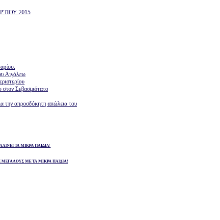
ΤΙΟΥ 2015
αρίου.
ου Αιγάλεω
εριστερίου
υ στον Σεβασμιότατο
ια την απροσδόκητη απώλεια του
ΛΑΙΝΕΙ ΤΑ ΜΙΚΡΑ ΠΑΙΔΙΑ!
Σ ΜΕΓΑΛΟΥΣ ΜΕ ΤΑ ΜΙΚΡΑ ΠΑΙΔΙΑ!