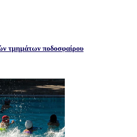
κών τμημάτων ποδοσφαίρου