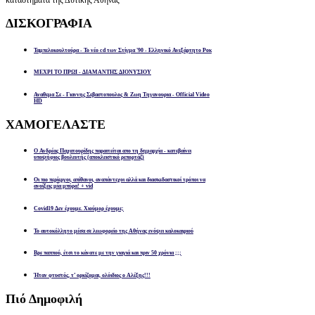
ΔΙΣΚΟΓΡΑΦΙΑ
Ταμπελοκουλτούρα - Το νέο cd των Στίγμα '90 - Ελληνικό Ανεξάρτητο Ροκ
ΜΕΧΡΙ ΤΟ ΠΡΩΙ - ΔΙΑΜΑΝΤΗΣ ΔΙΟΝΥΣΙΟΥ
Αναθεμα Σε - Γιαννης Σεβαστοπουλος & Ζωη Τηγανουρια - Official Video
HD
ΧΑΜΟΓΕΛΑΣΤΕ
Ο Ανδρέας Παχατουρίδης παραιτείται απο τη δημαρχία - κατεβαίνει
υποψήφιος βουλευτής (αποκλειστικό ρεπορτάζ)
Οι πιο περίεργοι, απίθανοι, αναπάντεχοι αλλά και διασκεδαστικοί τρόποι να
ανοίξεις μία μπύρα! + vid
Covid19 Δεν έχουμε. Χιούμορ έχουμε;
Το αυτοκόλλητο μέσα σε λεωφορείο της Αθήνας ενόψει καλοκαιριού
Βρε παππού, έτσι το κάνατε με την γιαγιά και πριν 50 χρόνια ;;;
Ήταν φτυστός, τ’ ορκίζομαι, ολόιδιος ο Αλέξης!!!
Πιό
Δημοφιλή