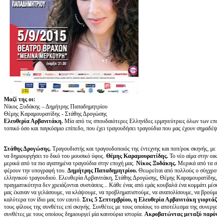
Μαζί της οι:
Νίκος Ξυδάκης – Δημήτρης Παπαδημητρίου
Θέμης Καραμουρατίδης - Στάθης Δρογώσης
Ελευθερία Αρβανιτάκη.
Μία από τις σπουδαιότερες Ελληνίδες ερμηνεύτριες όλων των επο
τοπικό όσο και παγκόσμιο επίπεδο, που έχει τραγουδήσει τραγούδια που μας έχουν σημαδέψει
Στάθης Δρογώσης.
Τραγουδιστής και τραγουδοποιός της έντεχνης και ποπ/ροκ σκηνής, με 
να δημιουργήσει το δικό του μουσικό ύφος.
Θέμης Καραμουρατίδης.
Το νέο αίμα στην οι
μερικά από τα πιο αγαπημένα τραγούδια στην εποχή μας.
Νίκος Ξυδάκης.
Μερικά από τα σ
φέρουν την υπογραφή του.
Δημήτρης Παπαδημητρίου.
Θεωρείται από πολλούς ο σύγχρον
ελληνικού τραγουδιού. Ελευθερία Αρβανιτάκη, Στάθης Δρογώσης, Θέμης Καραμουρατίδης
πραγματικότητα δεν χρειάζονται συστάσεις... Κάθε ένας από εμάς κουβαλά ένα κομμάτι μέσ
μας έκαναν να γελάσουμε, να κλάψουμε, να προβληματιστούμε, να αναπολίσουμε, να βρούμε
καλύτερα τον ίδιο μας τον εαυτό.
Στις 5 Σεπτεμβρίου, η Ελευθερία Αρβανιτάκη γιορτάζ
τους φίλους της συνθέτες επί σκηνής. Συνθέτες με τους οποίους το αποτέλεσμα της συνεργασ
συνθέτες με τους οποίους δημιουργεί μία καινούρια ιστορία.
Ακροβατώντας μεταξύ παρόντ