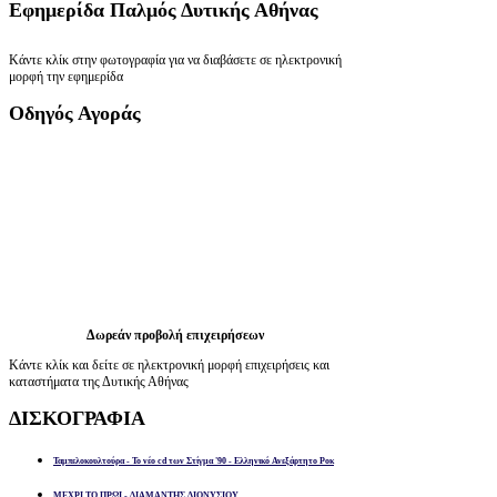
Εφημερίδα
Παλμός Δυτικής Αθήνας
Κάντε κλίκ στην φωτογραφία για να διαβάσετε σε ηλεκτρονική
μορφή την εφημερίδα
Οδηγός
Αγοράς
Δωρεάν προβολή επιχειρήσεων
Κάντε κλίκ και δείτε σε ηλεκτρονική μορφή επιχειρήσεις και
καταστήματα της Δυτικής Αθήνας
ΔΙΣΚΟΓΡΑΦΙΑ
Ταμπελοκουλτούρα - Το νέο cd των Στίγμα '90 - Ελληνικό Ανεξάρτητο Ροκ
ΜΕΧΡΙ ΤΟ ΠΡΩΙ - ΔΙΑΜΑΝΤΗΣ ΔΙΟΝΥΣΙΟΥ