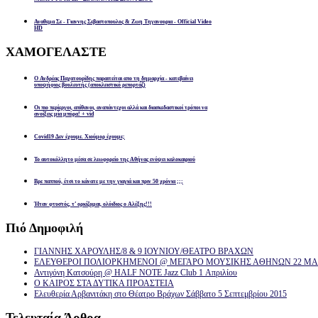
Αναθεμα Σε - Γιαννης Σεβαστοπουλος & Ζωη Τηγανουρια - Official Video
HD
ΧΑΜΟΓΕΛΑΣΤΕ
Ο Ανδρέας Παχατουρίδης παραιτείται απο τη δημαρχία - κατεβαίνει
υποψήφιος βουλευτής (αποκλειστικό ρεπορτάζ)
Οι πιο περίεργοι, απίθανοι, αναπάντεχοι αλλά και διασκεδαστικοί τρόποι να
ανοίξεις μία μπύρα! + vid
Covid19 Δεν έχουμε. Χιούμορ έχουμε;
Το αυτοκόλλητο μέσα σε λεωφορείο της Αθήνας ενόψει καλοκαιριού
Βρε παππού, έτσι το κάνατε με την γιαγιά και πριν 50 χρόνια ;;;
Ήταν φτυστός, τ’ ορκίζομαι, ολόιδιος ο Αλέξης!!!
Πιό
Δημοφιλή
ΓΙΑΝΝΗΣ ΧΑΡΟΥΛΗΣ/8 & 9 ΙΟΥΝΙΟΥ/ΘΕΑΤΡΟ ΒΡΑΧΩΝ
ΕΛΕΥΘΕΡΟΙ ΠΟΛΙΟΡΚΗΜΕΝΟΙ @ ΜΕΓΑΡΟ ΜΟΥΣΙΚΗΣ ΑΘΗΝΩΝ 22 ΜΑΡ
Αντιγόνη Κατσούρη @ HALF NOTE Jazz Club 1 Απριλίου
Ο ΚΑΙΡΟΣ ΣΤΑ ΔΥΤΙΚΑ ΠΡΟΑΣΤΕΙΑ
Ελευθερία Αρβανιτάκη στο Θέατρο Βράχων Σάββατο 5 Σεπτεμβρίου 2015
Τελευταία
Άρθρα