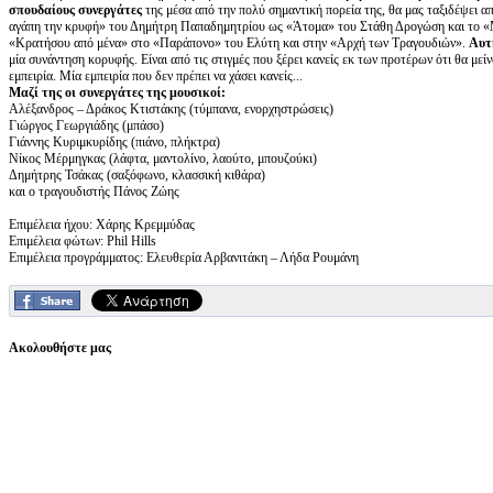
σπουδαίους συνεργάτες
της μέσα από την πολύ σημαντική πορεία της, θα μας ταξιδέψει 
αγάπη την κρυφή» του Δημήτρη Παπαδημητρίου ως «Άτομα» του Στάθη Δρογώση και το «
«Κρατήσου από μένα» στο «Παράπονο» του Ελύτη και στην «Αρχή των Τραγουδιών».
Αυτή
μία συνάντηση κορυφής. Είναι από τις στιγμές που ξέρει κανείς εκ των προτέρων ότι θα μεί
εμπειρία. Μία εμπειρία που δεν πρέπει να χάσει κανείς...
Μαζί της οι συνεργάτες της μουσικοί:
Αλέξανδρος – Δράκος Κτιστάκης (τύμπανα, ενορχηστρώσεις)
Γιώργος Γεωργιάδης (μπάσο)
Γιάννης Κυριμκυρίδης (πιάνο, πλήκτρα)
Νίκος Μέρμηγκας (λάφτα, μαντολίνο, λαούτο, μπουζούκι)
Δημήτρης Τσάκας (σαξόφωνο, κλασσική κιθάρα)
και ο τραγουδιστής Πάνος Ζώης
Επιμέλεια ήχου: Χάρης Κρεμμύδας
Επιμέλεια φώτων: Phil Hills
Επιμέλεια προγράμματος: Ελευθερία Αρβανιτάκη – Λήδα Ρουμάνη
Ακολουθήστε μας