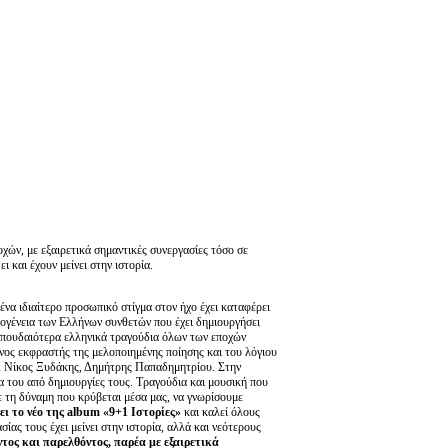
χών, με εξαιρετικά σημαντικές συνεργασίες τόσο σε
 και έχουν μείνει στην ιστορία.
ένα ιδιαίτερο προσωπικό στίγμα στον ήχο έχει καταφέρει
κογένεια των Ελλήνων συνθετών που έχει δημιουργήσει
πουδαιότερα ελληνικά τραγούδια όλων των εποχών
ος εκφραστής της μελοποιημένης ποίησης και του λόγιου
, Νίκος Ξυδάκης, Δημήτρης Παπαδημητρίου. Στην
α του από δημιουργίες τους. Τραγούδια και μουσική που
 τη δύναμη που κρύβεται μέσα μας, να γνωρίσουμε
ει το νέο της album «9+1 Ιστορίες»
και καλεί όλους
ίας τους έχει μείνει στην ιστορία, αλλά και νεότερους
ος και παρελθόντος, παρέα με εξαιρετικά