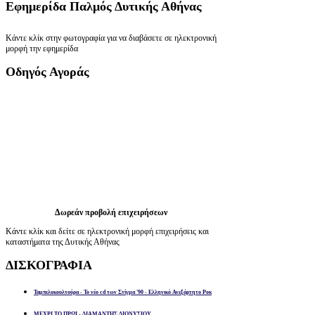
Εφημερίδα
Παλμός Δυτικής Αθήνας
Κάντε κλίκ στην φωτογραφία για να διαβάσετε σε ηλεκτρονική
μορφή την εφημερίδα
Οδηγός
Αγοράς
Δωρεάν προβολή επιχειρήσεων
Κάντε κλίκ και δείτε σε ηλεκτρονική μορφή επιχειρήσεις και
καταστήματα της Δυτικής Αθήνας
ΔΙΣΚΟΓΡΑΦΙΑ
Ταμπελοκουλτούρα - Το νέο cd των Στίγμα '90 - Ελληνικό Ανεξάρτητο Ροκ
ΜΕΧΡΙ ΤΟ ΠΡΩΙ - ΔΙΑΜΑΝΤΗΣ ΔΙΟΝΥΣΙΟΥ