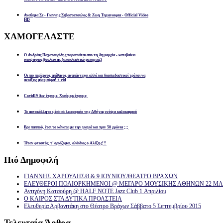
Αναθεμα Σε - Γιαννης Σεβαστοπουλος & Ζωη Τηγανουρια - Official Video
HD
ΧΑΜΟΓΕΛΑΣΤΕ
Ο Ανδρέας Παχατουρίδης παραιτείται απο τη δημαρχία - κατεβαίνει
υποψήφιος βουλευτής (αποκλειστικό ρεπορτάζ)
Οι πιο περίεργοι, απίθανοι, αναπάντεχοι αλλά και διασκεδαστικοί τρόποι να
ανοίξεις μία μπύρα! + vid
Covid19 Δεν έχουμε. Χιούμορ έχουμε;
Το αυτοκόλλητο μέσα σε λεωφορείο της Αθήνας ενόψει καλοκαιριού
Βρε παππού, έτσι το κάνατε με την γιαγιά και πριν 50 χρόνια ;;;
Ήταν φτυστός, τ’ ορκίζομαι, ολόιδιος ο Αλέξης!!!
Πιό
Δημοφιλή
ΓΙΑΝΝΗΣ ΧΑΡΟΥΛΗΣ/8 & 9 ΙΟΥΝΙΟΥ/ΘΕΑΤΡΟ ΒΡΑΧΩΝ
ΕΛΕΥΘΕΡΟΙ ΠΟΛΙΟΡΚΗΜΕΝΟΙ @ ΜΕΓΑΡΟ ΜΟΥΣΙΚΗΣ ΑΘΗΝΩΝ 22 ΜΑΡ
Αντιγόνη Κατσούρη @ HALF NOTE Jazz Club 1 Απριλίου
Ο ΚΑΙΡΟΣ ΣΤΑ ΔΥΤΙΚΑ ΠΡΟΑΣΤΕΙΑ
Ελευθερία Αρβανιτάκη στο Θέατρο Βράχων Σάββατο 5 Σεπτεμβρίου 2015
Τελευταία
Άρθρα