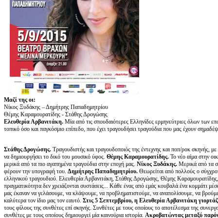
Μαζί της οι:
Νίκος Ξυδάκης – Δημήτρης Παπαδημητρίου
Θέμης Καραμουρατίδης - Στάθης Δρογώσης
Ελευθερία Αρβανιτάκη.
Μία από τις σπουδαιότερες Ελληνίδες ερμηνεύτριες όλων των επο
τοπικό όσο και παγκόσμιο επίπεδο, που έχει τραγουδήσει τραγούδια που μας έχουν σημαδέψει
Στάθης Δρογώσης.
Τραγουδιστής και τραγουδοποιός της έντεχνης και ποπ/ροκ σκηνής, με 
να δημιουργήσει το δικό του μουσικό ύφος.
Θέμης Καραμουρατίδης.
Το νέο αίμα στην οι
μερικά από τα πιο αγαπημένα τραγούδια στην εποχή μας.
Νίκος Ξυδάκης.
Μερικά από τα σ
φέρουν την υπογραφή του.
Δημήτρης Παπαδημητρίου.
Θεωρείται από πολλούς ο σύγχρον
ελληνικού τραγουδιού. Ελευθερία Αρβανιτάκη, Στάθης Δρογώσης, Θέμης Καραμουρατίδης
πραγματικότητα δεν χρειάζονται συστάσεις... Κάθε ένας από εμάς κουβαλά ένα κομμάτι μέσ
μας έκαναν να γελάσουμε, να κλάψουμε, να προβληματιστούμε, να αναπολίσουμε, να βρούμε
καλύτερα τον ίδιο μας τον εαυτό.
Στις 5 Σεπτεμβρίου, η Ελευθερία Αρβανιτάκη γιορτάζ
τους φίλους της συνθέτες επί σκηνής. Συνθέτες με τους οποίους το αποτέλεσμα της συνεργασ
συνθέτες με τους οποίους δημιουργεί μία καινούρια ιστορία.
Ακροβατώντας μεταξύ παρόντ