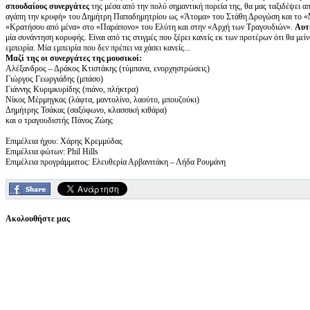
σπουδαίους συνεργάτες
της μέσα από την πολύ σημαντική πορεία της, θα μας ταξιδέψει 
αγάπη την κρυφή» του Δημήτρη Παπαδημητρίου ως «Άτομα» του Στάθη Δρογώση και το «
«Κρατήσου από μένα» στο «Παράπονο» του Ελύτη και στην «Αρχή των Τραγουδιών».
Αυτή
μία συνάντηση κορυφής. Είναι από τις στιγμές που ξέρει κανείς εκ των προτέρων ότι θα μεί
εμπειρία. Μία εμπειρία που δεν πρέπει να χάσει κανείς...
Μαζί της οι συνεργάτες της μουσικοί:
Αλέξανδρος – Δράκος Κτιστάκης (τύμπανα, ενορχηστρώσεις)
Γιώργος Γεωργιάδης (μπάσο)
Γιάννης Κυριμκυρίδης (πιάνο, πλήκτρα)
Νίκος Μέρμηγκας (λάφτα, μαντολίνο, λαούτο, μπουζούκι)
Δημήτρης Τσάκας (σαξόφωνο, κλασσική κιθάρα)
και ο τραγουδιστής Πάνος Ζώης
Επιμέλεια ήχου: Χάρης Κρεμμύδας
Επιμέλεια φώτων: Phil Hills
Επιμέλεια προγράμματος: Ελευθερία Αρβανιτάκη – Λήδα Ρουμάνη
Ακολουθήστε μας