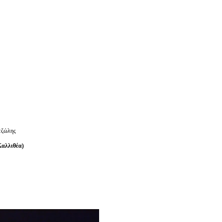
τζώλης
Καλλιθέα)