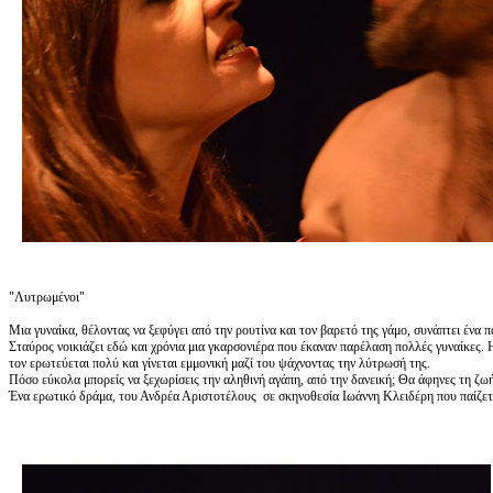
"Λυτρωμένοι"
Μια γυναίκα, θέλοντας να ξεφύγει από την ρουτίνα και τον βαρετό της γάμο, συνάπτει ένα 
Σταύρος νοικιάζει εδώ και χρόνια μια γκαρσονιέρα που έκαναν παρέλαση πολλές γυναίκες. Η
τον ερωτεύεται πολύ και γίνεται εμμονική μαζί του ψάχνοντας την λύτρωσή της.
Πόσο εύκολα μπορείς να ξεχωρίσεις την αληθινή αγάπη, από την δανεική; Θα άφηνες τη ζωή 
Ένα ερωτικό δράμα, του Ανδρέα Αριστοτέλους σε σκηνοθεσία Ιωάννη Κλειδέρη που παίζετα