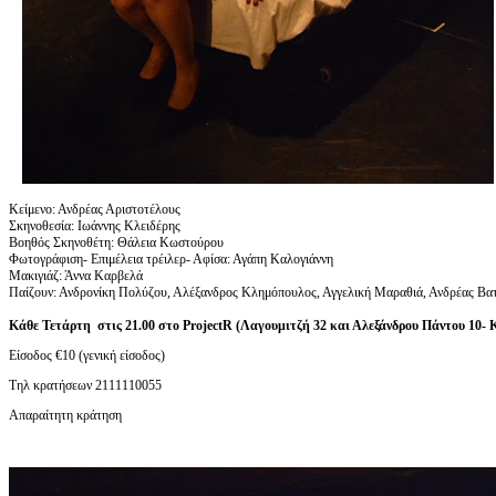
Κείμενο: Ανδρέας Αριστοτέλους
Σκηνοθεσία: Ιωάννης Κλειδέρης
Βοηθός Σκηνοθέτη: Θάλεια Κωστούρου
Φωτογράφιση- Επιμέλεια τρέιλερ- Αφίσα: Αγάπη Καλογιάννη
Μακιγιάζ: Άννα Καρβελά
Παίζουν: Ανδρονίκη Πολύζου, Αλέξανδρος Κλημόπουλος, Αγγελική Μαραθιά, Ανδρέας Βα
Κάθε Τετάρτη στις 21.00
στο ProjectR (Λαγουμιτζή 32 και Αλεξάνδρου Πάντου 10- 
Είσοδος €10 (γενική είσοδος)
Τηλ κρατήσεων 2111110055
Απαραίτητη κράτηση