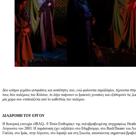
Δύο κόσμοι γεμάτοι αντιφάσεις και ανισότητες που, ενώ φαίνονται παράλληλοι, τέμνονται στ
τους δύο πολέμους του Κόλπου, το λόγο παίρνουν οι Ιρακινές γυναίκες και εξιστορούν τις ζωέ
μία χώρα που επισκιάζεται από το καθεστώς του πολέμου.
ΔΙΑΔΡΟΜΗ ΤΟΥ ΕΡΓΟΥ
Η θεατρική επιτυχία «IRAQ– 9 Τόποι Επιθυμίας» της πολυβραβευμένης συγγραφέως Heat
Αύγουστο του 2003. Η παράσταση έχει ταξιδέψει στο Εδιμβούργο, στο BushTheater του Λο
Γαλλία, στο Ιράκ, στην Αίγυπτο, στο Ισραήλ και στη Σκωτία, αποσπώντας σημαντικά βραβεία