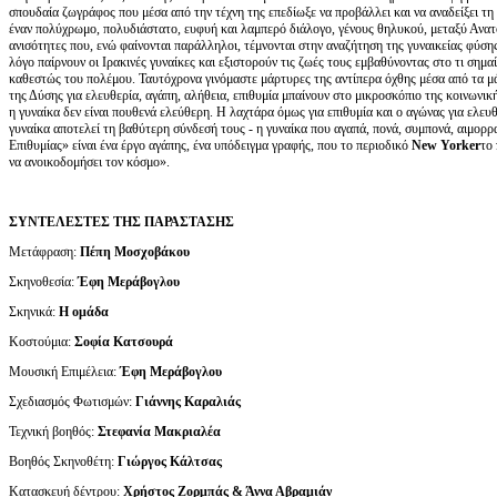
σπουδαία ζωγράφος που μέσα από την τέχνη της επεδίωξε να προβάλλει και να αναδείξει τη
έναν πολύχρωμο, πολυδιάστατο, ευφυή και λαμπερό διάλογο, γένους θηλυκού, μεταξύ Ανατο
ανισότητες που, ενώ φαίνονται παράλληλοι, τέμνονται στην αναζήτηση της γυναικείας φύσ
λόγο παίρνουν οι Ιρακινές γυναίκες και εξιστορούν τις ζωές τους εμβαθύνοντας στο τι σημαί
καθεστώς του πολέμου. Ταυτόχρονα γινόμαστε μάρτυρες της αντίπερα όχθης μέσα από τα μά
της Δύσης για ελευθερία, αγάπη, αλήθεια, επιθυμία μπαίνουν στο μικροσκόπιο της κοινωνι
η γυναίκα δεν είναι πουθενά ελεύθερη. Η λαχτάρα όμως για επιθυμία και ο αγώνας για ελευ
γυναίκα αποτελεί τη βαθύτερη σύνδεσή τους - η γυναίκα που αγαπά, πονά, συμπονά, αιμορρα
Επιθυμίας» είναι ένα έργο αγάπης, ένα υπόδειγμα γραφής, που το περιοδικό
New
Yorker
το
να ανοικοδομήσει τον κόσμο».
ΣΥΝΤΕΛΕΣΤΕΣ ΤΗΣ ΠΑΡΑΣΤΑΣΗΣ
Μετάφραση:
Πέπη Μοσχοβάκου
Σκηνοθεσία:
Έφη Μεράβογλου
Σκηνικά:
Η ομάδα
Κοστούμια:
Σοφία Κατσουρά
Μουσική Επιμέλεια:
Έφη Μεράβογλου
Σχεδιασμός Φωτισμών:
Γιάννης Καραλιάς
Τεχνική βοηθός:
Στεφανία Μακριαλέα
Βοηθός Σκηνοθέτη:
Γιώργος Κάλτσας
Κατασκευή δέντρου:
Χρήστος Ζορμπάς & Άννα Αβραμιάν