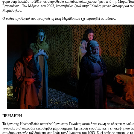
φορά στην Ελλάδα το 2013, σε σκηνοθεσία και διδασκαλία χαρακτήρων από την Μαρία Τσαρ
Εργοτάξιον . Τον Μάρτιο του 2023, θα ανεβαίνει ξανά στην Ελλάδα, με νέα διανομή και σκ
Μεράβογλου.
Ο ρόλος την Λαγιάλ που ερμηνεύει η Εφη Μεράβογλου έχει κρατηθεί αυτούσιος.
ΠΕΡΙΛΗΨΗ
Το έργο της HeatherRaffo αποτελεί ύμνο στην Γυναίκα, αφού δίνει φωνή σε όλες τις γυναίκ
γνωρίσει έτσι όπως δεν έχει συμβεί μέχρι σήμερα. Έμπνευσή της στάθηκε η επίσκεψη που 
στη διάρκεια ενός ταξιδιού της στο Ιράκ τον Αύγουστο του 1993. Εκεί ήρθε σε επαφή με το 