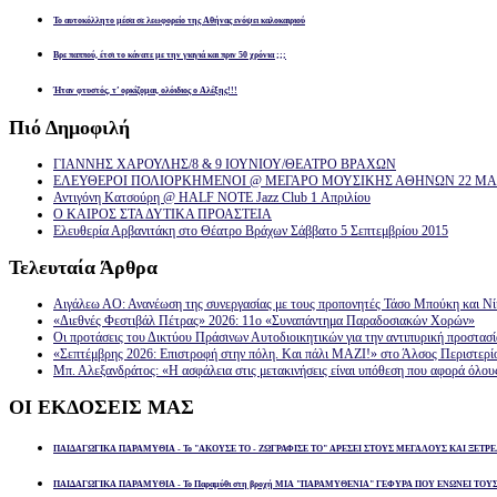
Το αυτοκόλλητο μέσα σε λεωφορείο της Αθήνας ενόψει καλοκαιριού
Βρε παππού, έτσι το κάνατε με την γιαγιά και πριν 50 χρόνια ;;;
Ήταν φτυστός, τ’ ορκίζομαι, ολόιδιος ο Αλέξης!!!
Πιό
Δημοφιλή
ΓΙΑΝΝΗΣ ΧΑΡΟΥΛΗΣ/8 & 9 ΙΟΥΝΙΟΥ/ΘΕΑΤΡΟ ΒΡΑΧΩΝ
ΕΛΕΥΘΕΡΟΙ ΠΟΛΙΟΡΚΗΜΕΝΟΙ @ ΜΕΓΑΡΟ ΜΟΥΣΙΚΗΣ ΑΘΗΝΩΝ 22 ΜΑΡ
Αντιγόνη Κατσούρη @ HALF NOTE Jazz Club 1 Απριλίου
Ο ΚΑΙΡΟΣ ΣΤΑ ΔΥΤΙΚΑ ΠΡΟΑΣΤΕΙΑ
Ελευθερία Αρβανιτάκη στο Θέατρο Βράχων Σάββατο 5 Σεπτεμβρίου 2015
Τελευταία
Άρθρα
Αιγάλεω ΑΟ: Ανανέωση της συνεργασίας με τους προπονητές Τάσο Μπούκη και Ν
«Διεθνές Φεστιβάλ Πέτρας» 2026: 11ο «Συναπάντημα Παραδοσιακών Χορών»
Οι προτάσεις του Δικτύου Πράσινων Αυτοδιοικητικών για την αντιπυρική προστασ
«Σεπτέμβρης 2026: Επιστροφή στην πόλη. Και πάλι ΜΑΖΙ!» στο Άλσος Περιστερί
Μπ. Αλεξανδράτος: «Η ασφάλεια στις μετακινήσεις είναι υπόθεση που αφορά όλου
ΟΙ
ΕΚΔΟΣΕΙΣ ΜΑΣ
ΠΑΙΔΑΓΩΓΙΚΑ ΠΑΡΑΜΥΘΙΑ - Το "ΑΚΟΥΣΕ ΤΟ - ΖΩΓΡΑΦΙΣΕ ΤΟ" ΑΡΕΣΕΙ ΣΤΟΥΣ ΜΕΓΑΛΟΥΣ ΚΑΙ ΞΕΤΡΕ
ΠΑΙΔΑΓΩΓΙΚΑ ΠΑΡΑΜΥΘΙΑ - Το Παραμύθι στη βροχή ΜΙΑ "ΠΑΡΑΜΥΘΕΝΙΑ" ΓΕΦΥΡΑ ΠΟΥ ΕΝΩΝΕΙ ΤΟΥ