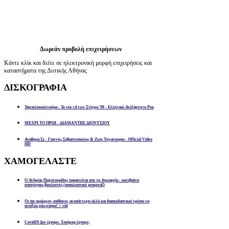
Δωρεάν προβολή επιχειρήσεων
Κάντε κλίκ και δείτε σε ηλεκτρονική μορφή επιχειρήσεις και
καταστήματα της Δυτικής Αθήνας
ΔΙΣΚΟΓΡΑΦΙΑ
Ταμπελοκουλτούρα - Το νέο cd των Στίγμα '90 - Ελληνικό Ανεξάρτητο Ροκ
ΜΕΧΡΙ ΤΟ ΠΡΩΙ - ΔΙΑΜΑΝΤΗΣ ΔΙΟΝΥΣΙΟΥ
Αναθεμα Σε - Γιαννης Σεβαστοπουλος & Ζωη Τηγανουρια - Official Video
HD
ΧΑΜΟΓΕΛΑΣΤΕ
Ο Ανδρέας Παχατουρίδης παραιτείται απο τη δημαρχία - κατεβαίνει
υποψήφιος βουλευτής (αποκλειστικό ρεπορτάζ)
Οι πιο περίεργοι, απίθανοι, αναπάντεχοι αλλά και διασκεδαστικοί τρόποι να
ανοίξεις μία μπύρα! + vid
Covid19 Δεν έχουμε. Χιούμορ έχουμε;