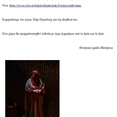
Viva:
https://www.viva.gr/tickets/theater/irak-9-topoi-epithymias
Ευχαριστούμε τον κύριο Ναΐμ Ελγαντούρ για την βοήθειά του.
Στον χώρο θα πραγματοποιηθεί έκθεση με έργα ζωγράφων από το Ιράκ και το Ιράν.
Θεατρική ομάδα
Mariposa