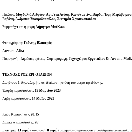
Παίζουν:
Μυγδαλιά Ανδρέου, Αριστέα Ανύση, Κωνσταντίνα Βάρδα, Έφη Μεράβογλου
Ραβάνη, Ανδριάνα Σταυριδοπούλου, Σωτηρία Χρυσικοπούλου
.
Συμμετέχει και η μικρή
Δήμητρα Μπέλλου
.
Φωτογράφιση:
Γιάννης Βλασερός
Artwork:
Alira
Παραγωγή – Δημόσιες σχέσεις- Συμπαραγωγή:
Τεχνοχώρος Εργοτάξιον &
Art
and
Medi
ΤΕΧΝΟΧΩΡΟΣ ΕΡΓΟΤΑΞΙΟΝ
Διογένους 1, Άγιος Δημήτριος. Δίπλα στη στάση του μετρό της Δάφνης.
Έναρξη παραστάσεων:
19
Μαρτίου 2023
Λήξη παραστάσεων:
14 Μαΐου 2023
Κάθε Κυριακή στις
20:15
Διάρκεια παράστασης:
95’
Εισιτήρια:
13 ευρώ
(κανονικό),
8 ευρώ
(μειωμένο- ανέργων/φοιτητικό/στρατιωτικών/πολ