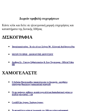
Δωρεάν προβολή επιχειρήσεων
Κάντε κλίκ και δείτε σε ηλεκτρονική μορφή επιχειρήσεις και
καταστήματα της Δυτικής Αθήνας
ΔΙΣΚΟΓΡΑΦΙΑ
Ταμπελοκουλτούρα - Το νέο cd των Στίγμα '90 - Ελληνικό Ανεξάρτητο Ροκ
ΜΕΧΡΙ ΤΟ ΠΡΩΙ - ΔΙΑΜΑΝΤΗΣ ΔΙΟΝΥΣΙΟΥ
Αναθεμα Σε - Γιαννης Σεβαστοπουλος & Ζωη Τηγανουρια - Official Video
HD
ΧΑΜΟΓΕΛΑΣΤΕ
Ο Ανδρέας Παχατουρίδης παραιτείται απο τη δημαρχία - κατεβαίνει
υποψήφιος βουλευτής (αποκλειστικό ρεπορτάζ)
Οι πιο περίεργοι, απίθανοι, αναπάντεχοι αλλά και διασκεδαστικοί τρόποι να
ανοίξεις μία μπύρα! + vid
Covid19 Δεν έχουμε. Χιούμορ έχουμε;
Το αυτοκόλλητο μέσα σε λεωφορείο της Αθήνας ενόψει καλοκαιριού