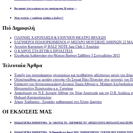
Βρε παππού, έτσι το κάνατε με την γιαγιά και πριν 50 χρόνια ;;;
Ήταν φτυστός, τ’ ορκίζομαι, ολόιδιος ο Αλέξης!!!
Πιό
Δημοφιλή
ΓΙΑΝΝΗΣ ΧΑΡΟΥΛΗΣ/8 & 9 ΙΟΥΝΙΟΥ/ΘΕΑΤΡΟ ΒΡΑΧΩΝ
ΕΛΕΥΘΕΡΟΙ ΠΟΛΙΟΡΚΗΜΕΝΟΙ @ ΜΕΓΑΡΟ ΜΟΥΣΙΚΗΣ ΑΘΗΝΩΝ 22 ΜΑΡ
Αντιγόνη Κατσούρη @ HALF NOTE Jazz Club 1 Απριλίου
Ο ΚΑΙΡΟΣ ΣΤΑ ΔΥΤΙΚΑ ΠΡΟΑΣΤΕΙΑ
Ελευθερία Αρβανιτάκη στο Θέατρο Βράχων Σάββατο 5 Σεπτεμβρίου 2015
Τελευταία
Άρθρα
Έναρξη του προγράμματος στειρώσεων και περίθαλψης αδέσποτων γατών του Δήμ
Ολοκληρώθηκε με μεγάλη επιτυχία «Το Σινεμά Πάει Πλατεία» στις γειτονιές του Π
Επίσκεψη του Αντιπεριφερειάρχη Δυτικού Τομέα Αθηνών κ. Μπάμπη Αλεξανδράτο
Μητροπολίτη Περιστερίου κ.κ. Γρηγόριο
Ανακοίνωση της Ν.Ε. Δυτικής Αθήνας της Νέας Αριστεράς και της Ο.Β. Αιγάλεω γ
Θοδωρή Κατσωνόπουλου
Δήμος Χαϊδαρίου - Εργασίες καθαρισμού στο Άλσος Δαφνίου
ΟΙ
ΕΚΔΟΣΕΙΣ ΜΑΣ
ΠΑΙΔΑΓΩΓΙΚΑ ΠΑΡΑΜΥΘΙΑ - Το "ΑΚΟΥΣΕ ΤΟ - ΖΩΓΡΑΦΙΣΕ ΤΟ" ΑΡΕΣΕΙ ΣΤΟΥΣ ΜΕΓΑΛΟΥΣ ΚΑΙ ΞΕΤΡΕ
ΠΑΙΔΑΓΩΓΙΚΑ ΠΑΡΑΜΥΘΙΑ - Το Παραμύθι στη βροχή ΜΙΑ "ΠΑΡΑΜΥΘΕΝΙΑ" ΓΕΦΥΡΑ ΠΟΥ ΕΝΩΝΕΙ ΤΟΥ