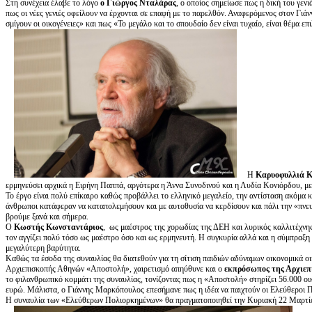
Στη συνέχεια έλαβε το λόγο
ο Γιώργος Νταλάρας
, ο οποίος σημείωσε πως η δική του γενι
πως οι νέες γενιές οφείλουν να έρχονται σε επαφή με το παρελθόν. Αναφερόμενος στον Γι
σμίγουν οι οικογένειες» και πως «Το μεγάλο και το σπουδαίο δεν είναι τυχαίο, είναι θέμα ε
Η
Καρυοφυλλιά 
ερμηνεύσει αρχικά η Ειρήνη Παππά, αργότερα η Άννα Συνοδινού και η Λυδία Κονιόρδου, με
Το έργο είναι πολύ επίκαιρο καθώς προβάλλει το ελληνικό μεγαλείο, την αντίσταση ακόμα κ
άνθρωποι κατάφεραν να καταπολεμήσουν και με αυτοθυσία να κερδίσουν και πάλι την «πνευμ
βρούμε ξανά και σήμερα.
Ο
Κωστής Κωνσταντάριος
, ως μαέστρος της χορωδίας της ΔΕΗ και λυρικός καλλιτέχνη
τον αγγίζει πολύ τόσο ως μαέστρο όσο και ως ερμηνευτή. Η συγκυρία αλλά και η σύμπραξη 
μεγαλύτερη βαρύτητα.
Καθώς τα έσοδα της συναυλίας θα διατεθούν για τη σίτιση παιδιών αδύναμων οικονομικά ο
Αρχιεπισκοπής Αθηνών «Αποστολή», χαιρετισμό απηύθυνε και ο
εκπρόσωπος της Αρχιε
το φιλανθρωπικό κομμάτι της συναυλίας, τονίζοντας πως η «Αποστολή» στηρίζει 56.000 οι
ευρώ. Μάλιστα, ο Γιάννης Μαρκόπουλος επεσήμανε πως η ιδέα να παιχτούν οι Ελεύθεροι 
Η συναυλία των «Ελεύθερων Πολιορκημένων» θα πραγματοποιηθεί την Κυριακή 22 Μαρτί