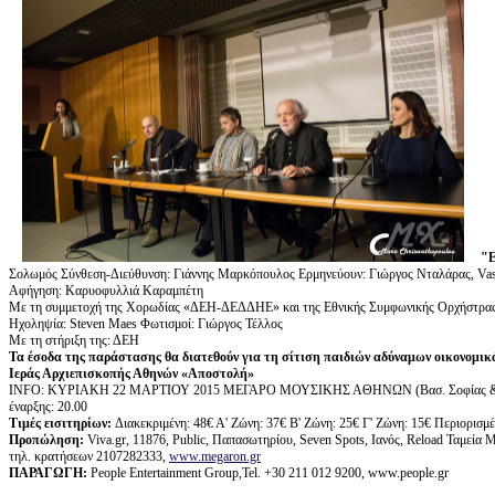
"
Σολωμός Σύνθεση-Διεύθυνση: Γιάννης Μαρκόπουλος Eρμηνεύουν: Γιώργος Νταλάρας, Vas
Αφήγηση: Καρυοφυλλιά Καραμπέτη
Με τη συμμετοχή της Χορωδίας «ΔΕΗ-ΔΕΔΔΗΕ» και της Εθνικής Συμφωνικής Ορχήστρα
Ηχοληψία: Steven Maes Φωτισμοί: Γιώργος Τέλλος
Με τη στήριξη της: ΔΕΗ
Τα έσοδα της παράστασης θα διατεθούν για τη σίτιση παιδιών αδύναμων οικονομικ
Ιεράς Αρχιεπισκοπής Αθηνών «Αποστολή»
ΙΝFO: ΚΥΡΙΑΚΗ 22 ΜΑΡΤΙΟΥ 2015 ΜΕΓΑΡΟ ΜΟΥΣΙΚΗΣ ΑΘΗΝΩΝ (Βασ. Σοφίας 
έναρξης: 20.00
Τιμές εισιτηρίων:
Διακεκριμένη: 48€ Α' Ζώνη: 37€ Β' Ζώνη: 25€ Γ' Ζώνη: 15€ Περιορισμέν
Προπώληση:
Viva.gr, 11876, Public, Παπασωτηρίου, Seven Spots, Ιανός, Reload Ταμεί
τηλ. κρατήσεων 2107282333,
www.megaron.gr
ΠΑΡΑΓΩΓΗ
:
People Entertainment Group,Tel. +30 211 012 9200, www.people.gr