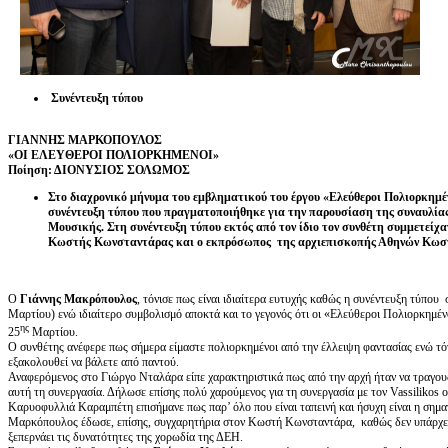
Συνέντευξη τύπου
ΓΙΑΝΝΗΣ ΜΑΡΚΟΠΟΥΛΟΣ
«ΟΙ ΕΛΕΥΘΕΡΟΙ ΠΟΛΙΟΡΚΗΜΕΝΟΙ»
Ποίηση: ΔΙΟΝΥΣΙΟΣ ΣΟΛΩΜΟΣ
Στο διαχρονικό μήνυμα του εμβληματικού του έργου «Ελεύθεροι Πολιορκημ
συνέντευξη τύπου που πραγματοποιήθηκε για την παρουσίαση της συναυλίας
Μουσικής. Στη συνέντευξη τύπου εκτός από τον ίδιο τον συνθέτη συμμετεί
Κωστής Κωνσταντάρας και ο εκπρόσωπος της αρχιεπισκοπής Αθηνών Κωσ
Ο
Γιάννης Μακρόπουλος
, τόνισε πως είναι ιδιαίτερα ευτυχής καθώς η συνέντευξη τύπου
Μαρτίου) ενώ ιδιαίτερο συμβολισμό αποκτά και το γεγονός ότι οι «Ελεύθεροι Πολιορκημένο
ης
25
Μαρτίου.
Ο συνθέτης ανέφερε πως σήμερα είμαστε πολιορκημένοι από την έλλειψη φαντασίας ενώ τό
εξακολουθεί να βάλετε από παντού.
Αναφερόμενος στο Γιώργο Νταλάρα είπε χαρακτηριστικά πως από την αρχή ήταν να τραγουδ
αυτή τη συνεργασία. Δήλωσε επίσης πολύ χαρούμενος για τη συνεργασία με τον Vassilikos ο
Καρυοφυλλιά Καραμπέτη επισήμανε πως παρ’ όλο που είναι ταπεινή και ήσυχη είναι η σημ
Μαρκόπουλος έδωσε, επίσης, συγχαρητήρια στον Κωστή Κωνσταντάρα, καθώς δεν υπάρχει 
ξεπερνάει τις δυνατότητες της χορωδία της ΔΕΗ.